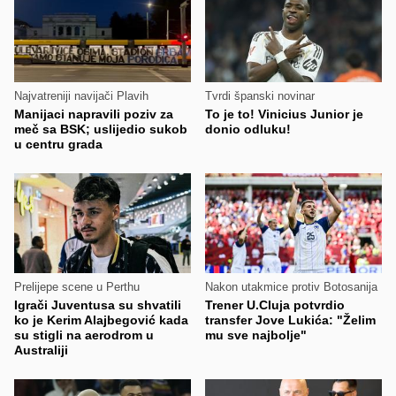
Najvatreniji navijači Plavih
Tvrdi španski novinar
Manijaci napravili poziv za
To je to! Vinicius Junior je
meč sa BSK; uslijedio sukob
donio odluku!
u centru grada
Prelijepe scene u Perthu
Nakon utakmice protiv Botosanija
Igrači Juventusa su shvatili
Trener U.Cluja potvrdio
ko je Kerim Alajbegović kada
transfer Jove Lukića: "Želim
su stigli na aerodrom u
mu sve najbolje"
Australiji