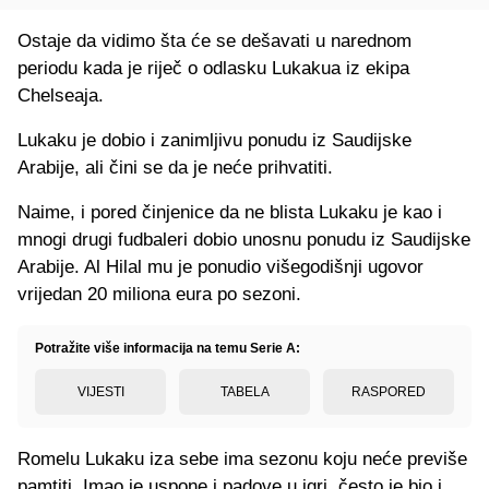
Ostaje da vidimo šta će se dešavati u narednom
periodu kada je riječ o odlasku Lukakua iz ekipa
Chelseaja.
Lukaku je dobio i zanimljivu ponudu iz Saudijske
Arabije, ali čini se da je neće prihvatiti.
Naime, i pored činjenice da ne blista Lukaku je kao i
mnogi drugi fudbaleri dobio unosnu ponudu iz Saudijske
Arabije. Al Hilal mu je ponudio višegodišnji ugovor
vrijedan 20 miliona eura po sezoni.
Potražite više informacija na temu Serie A:
VIJESTI
TABELA
RASPORED
Romelu Lukaku iza sebe ima sezonu koju neće previše
pamtiti. Imao je uspone i padove u igri, često je bio i