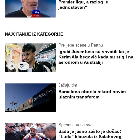
Premier ligu, a razlog je
jednostavan"
NAJČITANIJE IZ KATEGORIJE
Prelijepe scene u Perthu
Igrači Juventusa su shvatili ko je
Kerim Alajbegović kada su stigli na
aerodrom u Australiji
1
Jačaju tim
Barcelona oborila rekord novim
ulaznim transferom
Spremni su na sve
Sada je jasno zašto je došao:
"Luda" klauzula iz Salahovog