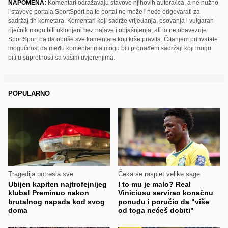
NAPOMENA:
Komentari odražavaju stavove njihovih autora/ica, a ne nužno
i stavove portala SportSport.ba te portal ne može i neće odgovarati za
sadržaj tih kometara. Komentari koji sadrže vrijeđanja, psovanja i vulgaran
riječnik mogu biti uklonjeni bez najave i objašnjenja, ali to ne obavezuje
SportSport.ba da obriše sve komentare koji krše pravila. Čitanjem prihvatate
mogućnost da među komentarima mogu biti pronađeni sadržaji koji mogu
biti u suprotnosti sa vašim uvjerenjima.
POPULARNO
Tragedija potresla sve
Čeka se rasplet velike sage
Ubijen kapiten najtrofejnijeg
I to mu je malo? Real
kluba! Preminuo nakon
Viniciusu servirao konačnu
brutalnog napada kod svog
ponudu i poručio da "više
doma
od toga nećeš dobiti"