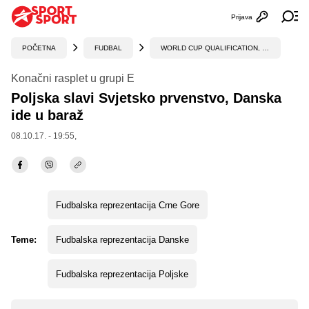
Prijava
Otvori profi
Ot
POČETNA
FUDBAL
WORLD CUP QUALIFICATION, UEFA
Konačni rasplet u grupi E
Poljska slavi Svjetsko prvenstvo, Danska
ide u baraž
08.10.17. - 19:55,
Fudbalska reprezentacija Crne Gore
Teme:
Fudbalska reprezentacija Danske
Fudbalska reprezentacija Poljske