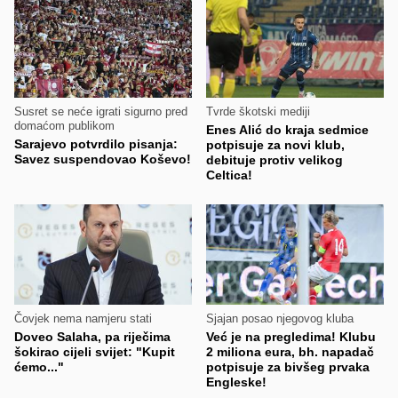
Susret se neće igrati sigurno pred
Tvrde škotski mediji
domaćom publikom
Enes Alić do kraja sedmice
Sarajevo potvrdilo pisanja:
potpisuje za novi klub,
Savez suspendovao Koševo!
debituje protiv velikog
Celtica!
Čovjek nema namjeru stati
Sjajan posao njegovog kluba
Doveo Salaha, pa riječima
Već je na pregledima! Klubu
šokirao cijeli svijet: "Kupit
2 miliona eura, bh. napadač
ćemo..."
potpisuje za bivšeg prvaka
Engleske!