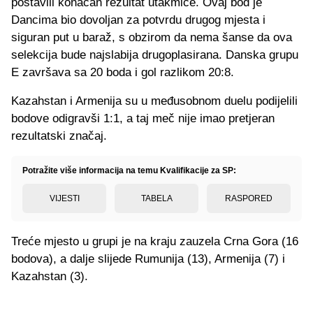
postavili konačan rezultat utakmice. Ovaj bod je
Dancima bio dovoljan za potvrdu drugog mjesta i
siguran put u baraž, s obzirom da nema šanse da ova
selekcija bude najslabija drugoplasirana. Danska grupu
E završava sa 20 boda i gol razlikom 20:8.
Kazahstan i Armenija su u međusobnom duelu podijelili
bodove odigravši 1:1, a taj meč nije imao pretjeran
rezultatski značaj.
Potražite više informacija na temu Kvalifikacije za SP:
VIJESTI
TABELA
RASPORED
Treće mjesto u grupi je na kraju zauzela Crna Gora (16
bodova), a dalje slijede Rumunija (13), Armenija (7) i
Kazahstan (3).