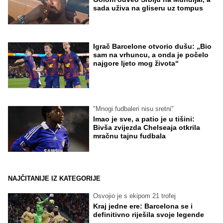
sada uživa na gliseru uz tompus
Igrač Barcelone otvorio dušu: „Bio
sam na vrhuncu, a onda je počelo
najgore ljeto mog života“
"Mnogi fudbaleri nisu sretni"
Imao je sve, a patio je u tišini:
Bivša zvijezda Chelseaja otkrila
mračnu tajnu fudbala
NAJČITANIJE IZ KATEGORIJE
Osvojio je s ekipom 21 trofej
Kraj jedne ere: Barcelona se i
definitivno riješila svoje legende