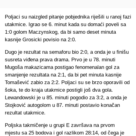
Poljaci su naizgled pitanje pobjednika riješili u ranoj fazi
utakmice. Igrao se 6. minut kada su domaći poveli sa
1:0 golom Maczynskog, da bi samo deset minuta
kasnije Grosicki povisio na 2:0.
Dugo je rezultat na semaforu bio 2:0, a onda je u finišu
susreta viđena prava drama. Prvo je u 78. minuti
Mugoša makazicama postigao fenomenalan gol za
smanjenje rezultata na 2:1, da bi pet minuta kasnije
Tomašević zabio za 2:2. Poljaci su se brzo oporavili od
šoka, te do kraja utakmice postigli još dva gola.
Lewandowski je u 85. minuti pogodio za 3:2, a onda je
Stojković autogolom u 87. minuti postavio konačan
rezultat utakmice.
Poljska takmičenje u grupi E završava na prvom
mjestu sa 25 bodova i gol razlikom 28:14, od čega je