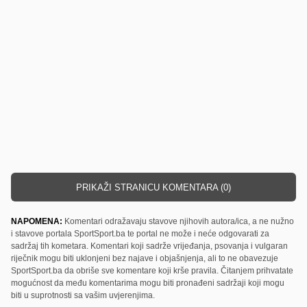
PRIKAŽI STRANICU KOMENTARA (0)
NAPOMENA:
Komentari odražavaju stavove njihovih autora/ica, a ne nužno
i stavove portala SportSport.ba te portal ne može i neće odgovarati za
sadržaj tih kometara. Komentari koji sadrže vrijeđanja, psovanja i vulgaran
riječnik mogu biti uklonjeni bez najave i objašnjenja, ali to ne obavezuje
SportSport.ba da obriše sve komentare koji krše pravila. Čitanjem prihvatate
mogućnost da među komentarima mogu biti pronađeni sadržaji koji mogu
biti u suprotnosti sa vašim uvjerenjima.