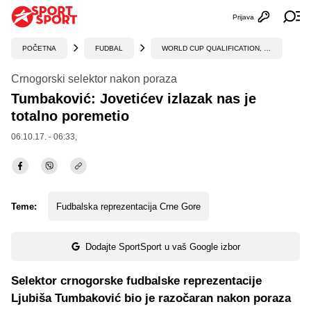
Prijava
Otvori profi
Ot
POČETNA
FUDBAL
WORLD CUP QUALIFICATION, UEFA
Crnogorski selektor nakon poraza
Tumbaković: Jovetićev izlazak nas je
totalno poremetio
06.10.17. - 06:33,
Teme:
Fudbalska reprezentacija Crne Gore
Dodajte SportSport u vaš Google izbor
Selektor crnogorske fudbalske reprezentacije
Ljubiša Tumbaković bio je razočaran nakon poraza