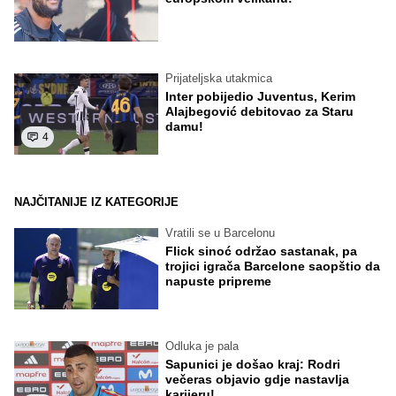
Prijateljska utakmica
Inter pobijedio Juventus, Kerim
Alajbegović debitovao za Staru
damu!
4
NAJČITANIJE IZ KATEGORIJE
Vratili se u Barcelonu
Flick sinoć održao sastanak, pa
trojici igrača Barcelone saopštio da
napuste pripreme
Odluka je pala
Sapunici je došao kraj: Rodri
večeras objavio gdje nastavlja
karijeru!