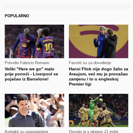
POPULARNO
Potvrdio Fabrizio Romano
Favoriti su za dovođenje
Veliki "Here we go" malo
Hansi Flick nije dugo žalio za
prije ponoći - Liverpool se
Araujom, već mu je pronašao
pojačao iz Barcelone!
zamjenu i to u engleskoj
Premier ligi
Kontakti su uspostavljeni
Osvojio je s ekipom 21 trofej