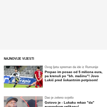
NAJNOVIJE VIJESTI
Ovog ljeta spreman da ide iz Rumunije
Propao im posao od 5 miliona eura,
pa krenuli po "bh. mašinu"! Jovo
Lukić pred šokantnim potpisom!
Dao je zeleno svjetlo
Gotovo je - Lukaku rekao "da"
europskom velikanu!