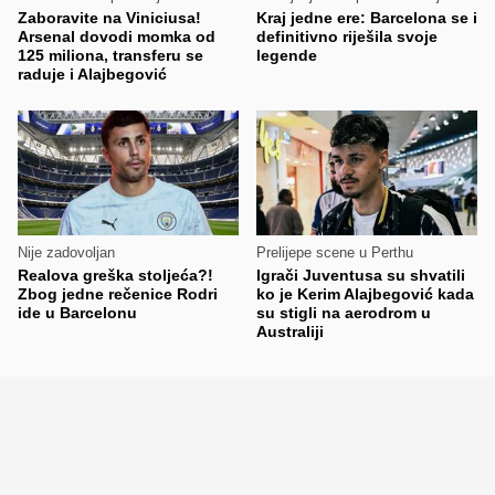
Zaboravite na Viniciusa!
Kraj jedne ere: Barcelona se i
Arsenal dovodi momka od
definitivno riješila svoje
125 miliona, transferu se
legende
raduje i Alajbegović
Nije zadovoljan
Prelijepe scene u Perthu
Realova greška stoljeća?!
Igrači Juventusa su shvatili
Zbog jedne rečenice Rodri
ko je Kerim Alajbegović kada
ide u Barcelonu
su stigli na aerodrom u
Australiji