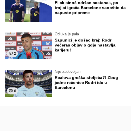
Flick sinoć održao sastanak, pa
trojici igrača Barcelone saopštio da
napuste pripreme
Odluka je pala
Sapunici je došao kraj: Rodri
večeras objavio gdje nastavlja
karijeru!
2
Nije zadovoljan
Realova greška stoljeća?! Zbog
jedne rečenice Rodri ide u
Barcelonu
6