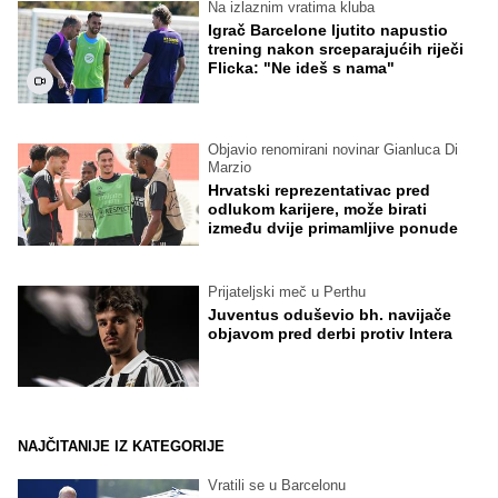
Na izlaznim vratima kluba
Igrač Barcelone ljutito napustio
trening nakon srceparajućih riječi
Flicka: "Ne ideš s nama"
Objavio renomirani novinar Gianluca Di
Marzio
Hrvatski reprezentativac pred
odlukom karijere, može birati
između dvije primamljive ponude
Prijateljski meč u Perthu
Juventus oduševio bh. navijače
objavom pred derbi protiv Intera
NAJČITANIJE IZ KATEGORIJE
Vratili se u Barcelonu