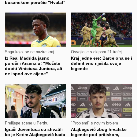
bosanskom poručio "Hvala!"
Saga kojoj se ne nazire kraj
Osvojio je s ekipom 21 trofej
Iz Real Madrida jasno
Kraj jedne ere: Barcelona se i
poručili Arsenalu: "Možete
definitivno riješila svoje
dobiti Viniciusa Juniora, ali
legende
ne ispod ove cijene"
Prelijepe scene u Perthu
"Problemi" s novim brojem
Igrači Juventusa su shvatili
Alajbegović zbog hrvatske
ko je Kerim Alajbegović kada
legende pod pritiskom,