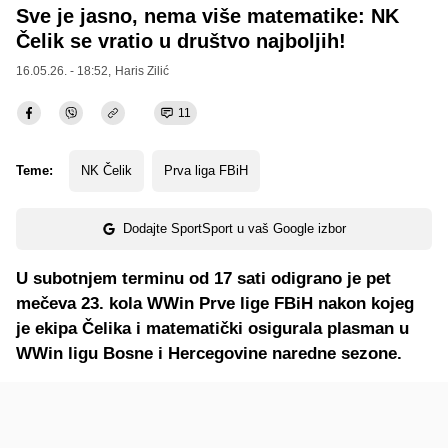
Sve je jasno, nema više matematike: NK
Čelik se vratio u društvo najboljih!
16.05.26. - 18:52,
Haris Zilić
11
Teme:
NK Čelik
Prva liga FBiH
Dodajte SportSport u vaš Google izbor
U subotnjem terminu od 17 sati odigrano je pet
mečeva 23. kola WWin Prve lige FBiH nakon kojeg
je ekipa Čelika i matematički osigurala plasman u
WWin ligu Bosne i Hercegovine naredne sezone.