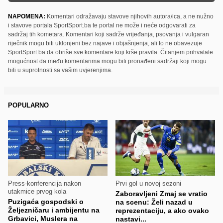
NAPOMENA:
Komentari odražavaju stavove njihovih autora/ica, a ne nužno
i stavove portala SportSport.ba te portal ne može i neće odgovarati za
sadržaj tih kometara. Komentari koji sadrže vrijeđanja, psovanja i vulgaran
riječnik mogu biti uklonjeni bez najave i objašnjenja, ali to ne obavezuje
SportSport.ba da obriše sve komentare koji krše pravila. Čitanjem prihvatate
mogućnost da među komentarima mogu biti pronađeni sadržaji koji mogu
biti u suprotnosti sa vašim uvjerenjima.
POPULARNO
Press-konferencija nakon
Prvi gol u novoj sezoni
utakmice prvog kola
Zaboravljeni Zmaj se vratio
Puzigaća gospodski o
na scenu: Želi nazad u
Željezničaru i ambijentu na
reprezentaciju, a ako ovako
Grbavici, Muslera na
nastavi...