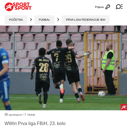
Prijava
Otvori profi
Ot
POČETNA
FUDBAL
PRVA LIGA FEDERACIJE BIH
sportsport / T. Hebib
WWin Prva liga FBiH, 23. kolo