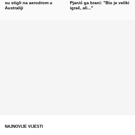
su stigli na aerodrom u
Pjanić ga brani: "Bio je veliki
Australiji
igrač, ali..."
NAJNOVIJE VIJESTI