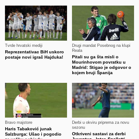
Tvrde hrvatski mediji
Drugi mandat Posebnog na klupi
Reala
Reprezentativac BiH uskoro
Pitali su ga šta misli o
postaje novi igrač Hajduka!
Mourinhovom povratku u
Madrid: Stigao je odgovor o
kojem bruji Španija
Bravo majstore
Derbi u okviru priprema za novu
sezonu
Haris Tabaković junak
Otkriveni sastavi za derbi
Salzburga: Ušao i pogodio