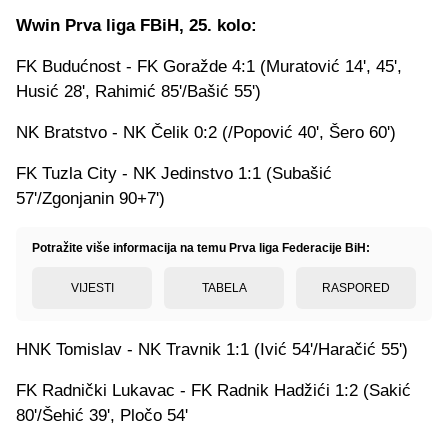
Wwin Prva liga FBiH, 25. kolo:
FK Budućnost - FK Goražde 4:1 (Muratović 14', 45',
Husić 28', Rahimić 85'/Bašić 55')
NK Bratstvo - NK Čelik 0:2 (/Popović 40', Šero 60')
FK Tuzla City - NK Jedinstvo 1:1 (Subašić
57'/Zgonjanin 90+7')
Potražite više informacija na temu Prva liga Federacije BiH:
VIJESTI
TABELA
RASPORED
HNK Tomislav - NK Travnik 1:1 (Ivić 54'/Haračić 55')
FK Radnički Lukavac - FK Radnik Hadžići 1:2 (Sakić
80'/Šehić 39', Pločo 54'