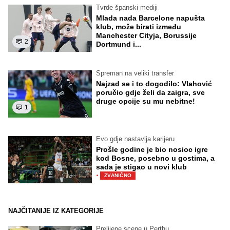
Tvrde španski mediji
Mlada nada Barcelone napušta
klub, može birati između
Manchester Cityja, Borussije
2
Dortmund i...
Spreman na veliki transfer
Najzad se i to dogodilo: Vlahović
poručio gdje želi da zaigra, sve
druge opcije su mu nebitne!
1
Evo gdje nastavlja karijeru
Prošle godine je bio nosioc igre
kod Bosne, posebno u gostima, a
sada je stigao u novi klub
·
ZVANIČNO
NAJČITANIJE IZ KATEGORIJE
Prelijepe scene u Perthu