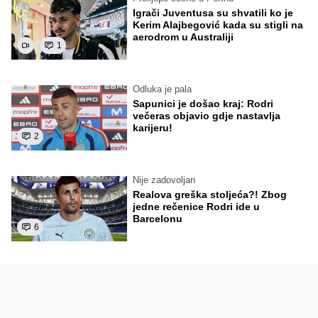
Igrači Juventusa su shvatili ko je
Kerim Alajbegović kada su stigli na
aerodrom u Australiji
1
Odluka je pala
Sapunici je došao kraj: Rodri
večeras objavio gdje nastavlja
karijeru!
2
Nije zadovoljan
Realova greška stoljeća?! Zbog
jedne rečenice Rodri ide u
Barcelonu
6