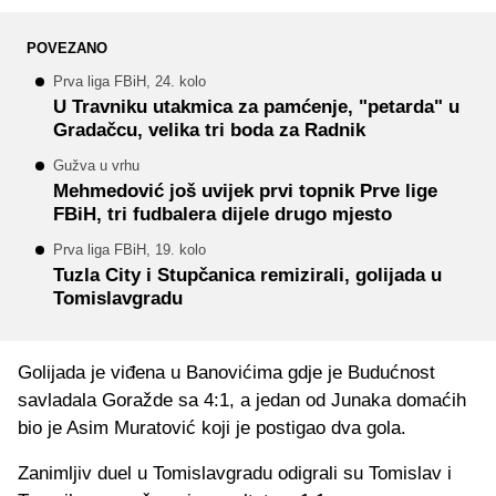
POVEZANO
Prva liga FBiH, 24. kolo
U Travniku utakmica za pamćenje, "petarda" u
Gradačcu, velika tri boda za Radnik
Gužva u vrhu
Mehmedović još uvijek prvi topnik Prve lige
FBiH, tri fudbalera dijele drugo mjesto
Prva liga FBiH, 19. kolo
Tuzla City i Stupčanica remizirali, golijada u
Tomislavgradu
Golijada je viđena u Banovićima gdje je Budućnost
savladala Goražde sa 4:1, a jedan od Junaka domaćih
bio je Asim Muratović koji je postigao dva gola.
Zanimljiv duel u Tomislavgradu odigrali su Tomislav i