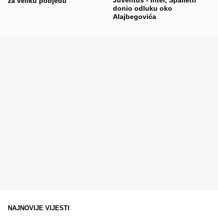
Juventus - Inter, Spalletti
za veliku pobjedu
donio odluku oko
Alajbegovića
NAJNOVIJE VIJESTI