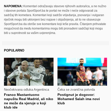
NAPOMENA:
Komentari odražavaju stavove njihovih autora/ica, a ne nužno
i stavove portala SportSport.ba te portal ne može i neće odgovarati za
sadržaj tih kometara. Komentari koji sadrže vrijeđanja, psovanja i vulgaran
riječnik mogu biti uklonjeni bez najave i objašnjenja, ali to ne obavezuje
SportSport.ba da obriše sve komentare koji krše pravila. Čitanjem prihvatate
mogućnost da među komentarima mogu biti pronađeni sadržaji koji mogu
biti u suprotnosti sa vašim uvjerenjima.
POPULARNO
Neočekivana odluka Argentinca
Čeka se zvanična potvrda
Franco Mastantuono
Postignut je dogovor:
napušta Real Madrid, ali niko
Mohamed Salah ima novi
ne može da vjeruje u koji
klub
klub ide