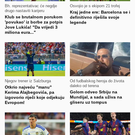
Bh. reprezentativac će negdje
Osvojio je s ekipom 21 trofej
drugo nastaviti karijeru
Kraj jedne ere: Barcelona se i
Klub se brutalnom porukom
definitivno riješila svoje
'povukao' iz borbe za potpis
legende
Jove Lukića! "Da vrijedi 3
miliona eura..."
Njegov trener iz Salzburga
Od fudbalskog heroja do života
daleko od terena
Otkrio najveću "manu"
Golom odveo Srbiju na
Kerima Alajbegovića, pa
Mundijal, a sada uživa na
izgovorio riječi koje odjekuju
gliseru uz tompus
Evropom!