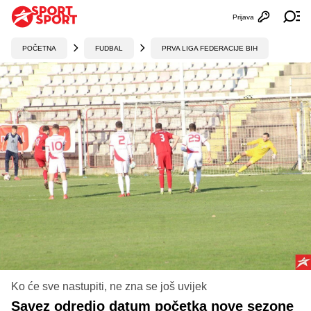
Prijava
Otvori profi
Ot
POČETNA
FUDBAL
PRVA LIGA FEDERACIJE BIH
Ko će sve nastupiti, ne zna se još uvijek
Savez odredio datum početka nove sezone