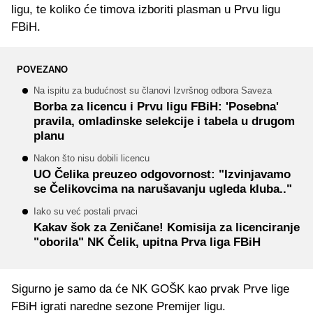
ligu, te koliko će timova izboriti plasman u Prvu ligu
FBiH.
POVEZANO
Na ispitu za budućnost su članovi Izvršnog odbora Saveza
Borba za licencu i Prvu ligu FBiH: 'Posebna'
pravila, omladinske selekcije i tabela u drugom
planu
Nakon što nisu dobili licencu
UO Čelika preuzeo odgovornost: "Izvinjavamo
se Čelikovcima na narušavanju ugleda kluba.."
Iako su već postali prvaci
Kakav šok za Zeničane! Komisija za licenciranje
"oborila" NK Čelik, upitna Prva liga FBiH
Sigurno je samo da će NK GOŠK kao prvak Prve lige
FBiH igrati naredne sezone Premijer ligu.