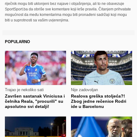
riječnik mogu biti uklonjeni bez najave i objašnjenja, ali to ne obavezuje
SportSport.ba da obriše sve komentare koji krše pravila. Čitanjem prihvatate
mogućnost da među komentarima mogu biti pronađeni sadržaji koji mogu
biti u suprotnosti sa vašim uvjerenjima.
POPULARNO
Trajao je nekoliko sati
Nije zadovoljan
Završen sastanak Viniciusa i
Realova greška stoljeća?!
čelnika Reala, "procurili" su
Zbog jedne rečenice Rodri
apsolutno svi detalji!
ide u Barcelonu