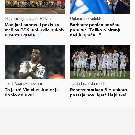
Najvatreniji navijači Plavih
Oglasio se selektor
Manijaci napravili poziv za
Barbarez poslao snažnu
meč sa BSK; uslijedio sukob
poruku: "Toliko o biranju
u centru grada
naših igrača..."
Tvrdi španski novinar
Tvrde hrvatski mediji
To je to! Vinicius Junior je
Reprezentativac BiH uskoro
donio odluku!
postaje novi igrač Hajduka!