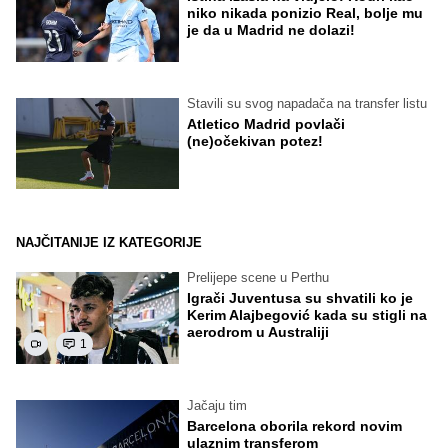
niko nikada ponizio Real, bolje mu
je da u Madrid ne dolazi!
Stavili su svog napadača na transfer listu
Atletico Madrid povlači
(ne)očekivan potez!
NAJČITANIJE IZ KATEGORIJE
Prelijepe scene u Perthu
Igrači Juventusa su shvatili ko je
Kerim Alajbegović kada su stigli na
aerodrom u Australiji
1
Jačaju tim
Barcelona oborila rekord novim
ulaznim transferom