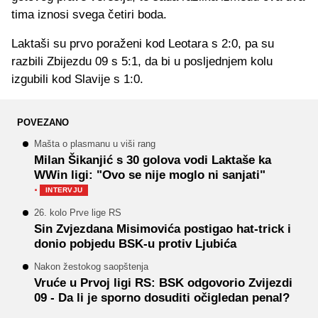
tima iznosi svega četiri boda.
Laktaši su prvo poraženi kod Leotara s 2:0, pa su
razbili Zbijezdu 09 s 5:1, da bi u posljednjem kolu
izgubili kod Slavije s 1:0.
POVEZANO
Mašta o plasmanu u viši rang
Milan Šikanjić s 30 golova vodi Laktaše ka
WWin ligi: "Ovo se nije moglo ni sanjati"
·
INTERVJU
26. kolo Prve lige RS
Sin Zvjezdana Misimovića postigao hat-trick i
donio pobjedu BSK-u protiv Ljubića
Nakon žestokog saopštenja
Vruće u Prvoj ligi RS: BSK odgovorio Zvijezdi
09 - Da li je sporno dosuditi očigledan penal?