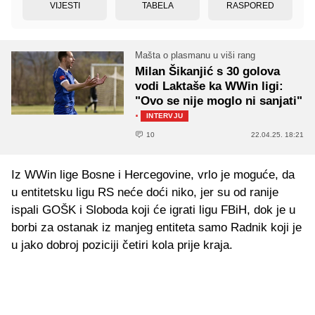
VIJESTI
TABELA
RASPORED
Mašta o plasmanu u viši rang
Milan Šikanjić s 30 golova
vodi Laktaše ka WWin ligi:
"Ovo se nije moglo ni sanjati"
·
INTERVJU
10
22.04.25. 18:21
Iz WWin lige Bosne i Hercegovine, vrlo je moguće, da
u entitetsku ligu RS neće doći niko, jer su od ranije
ispali GOŠK i Sloboda koji će igrati ligu FBiH, dok je u
borbi za ostanak iz manjeg entiteta samo Radnik koji je
u jako dobroj poziciji četiri kola prije kraja.