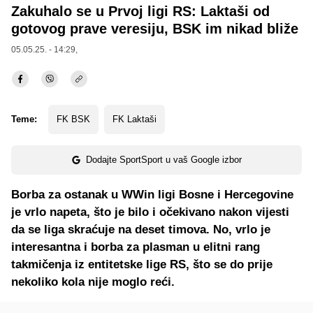
Zakuhalo se u Prvoj ligi RS: Laktaši od
gotovog prave veresiju, BSK im nikad bliže
05.05.25. - 14:29,
Teme:
FK BSK
FK Laktaši
Dodajte SportSport u vaš Google izbor
Borba za ostanak u WWin ligi Bosne i Hercegovine
je vrlo napeta, što je bilo i očekivano nakon vijesti
da se liga skraćuje na deset timova. No, vrlo je
interesantna i borba za plasman u elitni rang
takmičenja iz entitetske lige RS, što se do prije
nekoliko kola nije moglo reći.