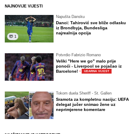
NAJNOVIJE VIJESTI
Napušta Dansku
Danci: Tahirović sve bliže odlasku
iz Brondbyja, Bundesliga
najrealnija opcija
1
Potvrdio Fabrizio Romano
Veliki "Here we go" malo prije
ponoći - Liverpool se pojačao iz
·
Barcelone!
UDARNA VIJEST
Tokom duela Sheriff - St. Gallen
Sramota za kompletnu naciju: UEFA
delegat jučer snimao žene uz
neprimjerene komentare