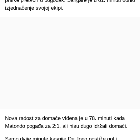
prilike pretvori u pogodak. Sangare je u 61. minuti donio
izjednačenje svojoj ekipi.
Nova radost za domaće viđena je u 78. minuti kada
Matondo pogađa za 2:1, ali nisu dugo idržali domaći.
Samo dvije minute kasnije De Jong postiže gol i