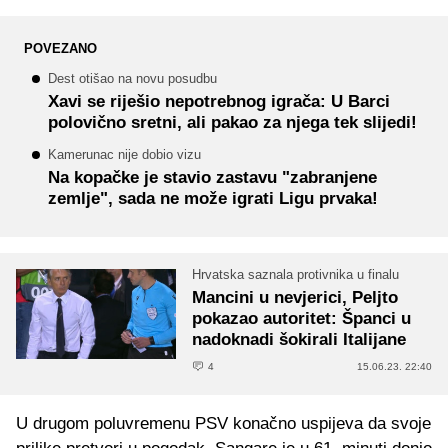
POVEZANO
Dest otišao na novu posudbu
Xavi se riješio nepotrebnog igrača: U Barci
polovično sretni, ali pakao za njega tek slijedi!
Kamerunac nije dobio vizu
Na kopačke je stavio zastavu "zabranjene
zemlje", sada ne može igrati Ligu prvaka!
Hrvatska saznala protivnika u finalu
Mancini u nevjerici, Peljto
pokazao autoritet: Španci u
nadoknadi šokirali Italijane
4
15.06.23. 22:40
U drugom poluvremenu PSV konačno uspijeva da svoje