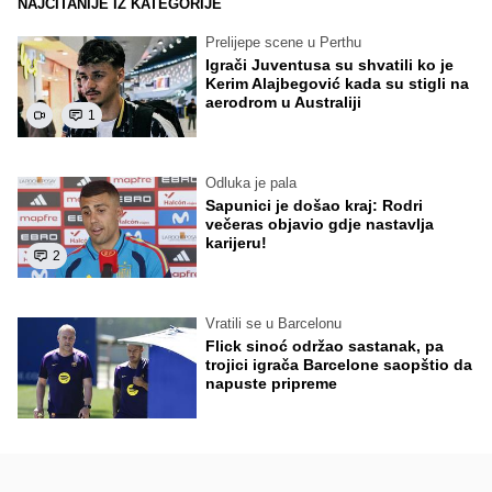
NAJČITANIJE IZ KATEGORIJE
Prelijepe scene u Perthu
Igrači Juventusa su shvatili ko je
Kerim Alajbegović kada su stigli na
aerodrom u Australiji
1
Odluka je pala
Sapunici je došao kraj: Rodri
večeras objavio gdje nastavlja
karijeru!
2
Vratili se u Barcelonu
Flick sinoć održao sastanak, pa
trojici igrača Barcelone saopštio da
napuste pripreme