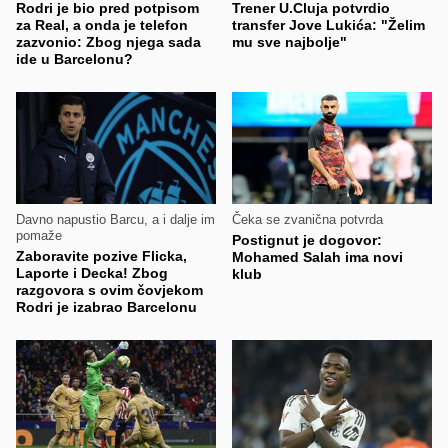
Rodri je bio pred potpisom
Trener U.Cluja potvrdio
za Real, a onda je telefon
transfer Jove Lukića: "Želim
zazvonio: Zbog njega sada
mu sve najbolje"
ide u Barcelonu?
Davno napustio Barcu, a i dalje im
Čeka se zvanična potvrda
pomaže
Postignut je dogovor:
Zaboravite pozive Flicka,
Mohamed Salah ima novi
Laporte i Decka! Zbog
klub
razgovora s ovim čovjekom
Rodri je izabrao Barcelonu