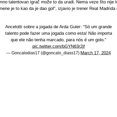
mno talentovan igrač može to da uradi. Nema veze što nije l
ene je to kao da je dao gol", izjavio je trener Real Madrida
Ancelotti sobre a jogada de Arda Guler: "Só um grande
talento pode fazer uma jogada como esta! Não importa
que ele não tenha marcado, para nós é um golo."
pic.twitter.com/bGYN63r2jf
March 17, 2024
— Goncalodias17 (@goncalo_diass17)