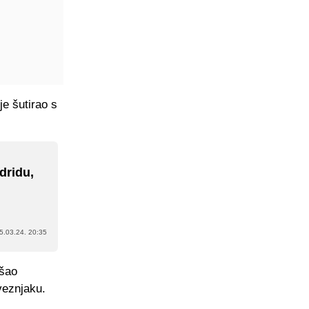
e šutirao s
dridu,
5.03.24. 20:35
išao
veznjaku.