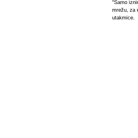
"Samo izni
mrežu, za m
utakmice.