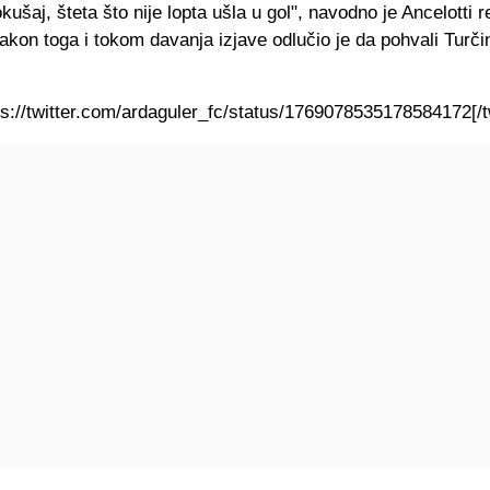
kušaj, šteta što nije lopta ušla u gol", navodno je Ancelotti 
akon toga i tokom davanja izjave odlučio je da pohvali Turčin
tps://twitter.com/ardaguler_fc/status/1769078535178584172[/tw