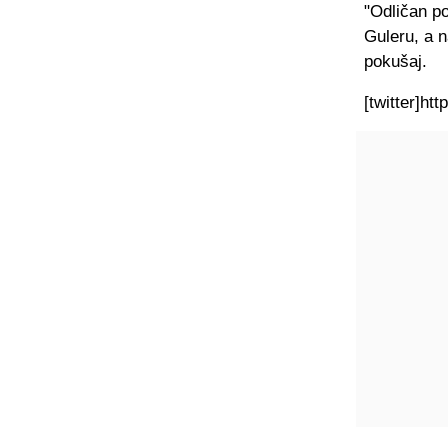
"Odličan po
Guleru, a n
pokušaj.
[twitter]ht