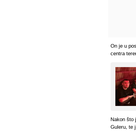
On je u po
centra tere
Nakon što j
Guleru, te