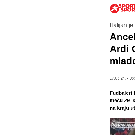
Italijan 
Ance
Ardi 
mlad
17.03.24. - 08
Fudbaleri 
meču 29. k
na kraju u