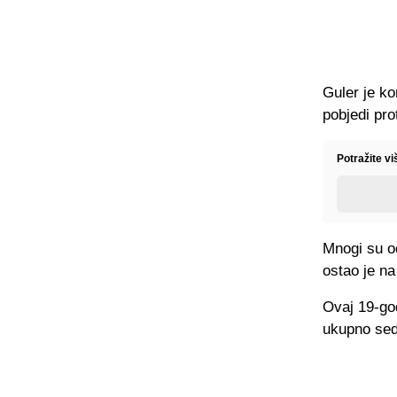
Guler je k
pobjedi pro
Potražite vi
Mnogi su oč
ostao je na
Ovaj 19-go
ukupno sed