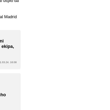
ub uspio da
al Madrid
ni
i ekipa,
1.03.24. 16:08
uho