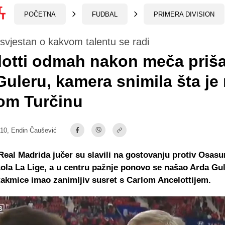
POČETNA
FUDBAL
PRIMERA DIVISION
je svjestan o kakvom talentu se radi
lotti odmah nakon meča priš
Guleru, kamera snimila šta je
om Turčinu
:10,
Endin Čaušević
Real Madrida jučer su slavili na gostovanju protiv Osasu
ola La Lige, a u centru pažnje ponovo se našao Arda Gule
takmice imao zanimljiv susret s Carlom Ancelottijem.