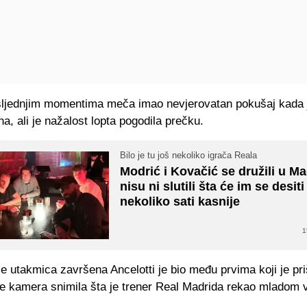
sljednjim momentima meča imao nevjerovatan pokušaj kada j
na, ali je nažalost lopta pogodila prečku.
Bilo je tu još nekoliko igrača Reala
Modrić i Kovačić se družili u Ma
nisu ni slutili šta će im se desiti
nekoliko sati kasnije
1
e utakmica završena Ancelotti je bio među prvima koji je pr
 je kamera snimila šta je trener Real Madrida rekao mladom 