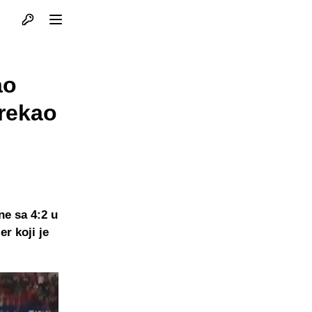
Otvori profil
Otvori meni
ao
 rekao
ne sa 4:2 u
r koji je