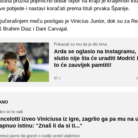
suna pružila poprilično dobar otpor na kraju je kraljevski kl
e pobjede i nastavi koračati prema tituli prvaka Španije.
 jučerašnjem meču postigao je Vinicius Junior, dok su za Re
š Brahim Diaz i Dani Carvajal.
Pokazali su mu da je dio tima
Arda se oglasio na Instagramu, 
slutio nije šta će uraditi Modrić 
to će zauvijek pamtiti!
1
1
ANO
ko se to radi
ncelotti izveo Viniciusa iz igre, zagrlio ga pa mu na 
apnuo istinu: "Znaš li da si ti..."
enuo javno da govori o sudiji usred utakmice