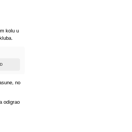
om kolu u
kluba.
ED
sasune, no
a odigrao