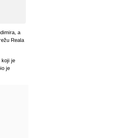
dimira, a
mrežu Reala
koji je
io je