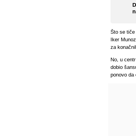
D
n
Što se tiče
Iker Munoz 
za konačni
No, u centr
dobio šansu
ponovo da 