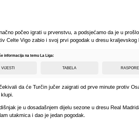
onačno počeo igrati u prvenstvu, a podsjećamo da je u prošl
tiv Celte Vigo zabio i svoj prvi pogodak u dresu kraljevskog 
še informacija na temu La Liga:
VIJESTI
TABELA
RASPOR
ekivali da će Turčin jučer zaigrati od prve minute protiv O
 klupi.
dišnjak je u dosadašnjem dijelu sezone u dresu Real Madrid
am utakmica i dao je jedan pogodak.