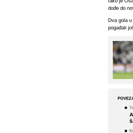
Iako je Osa
dođe do nov
Dva gola u
pogađali jo
POVEZ
Ta
A
š
Kr