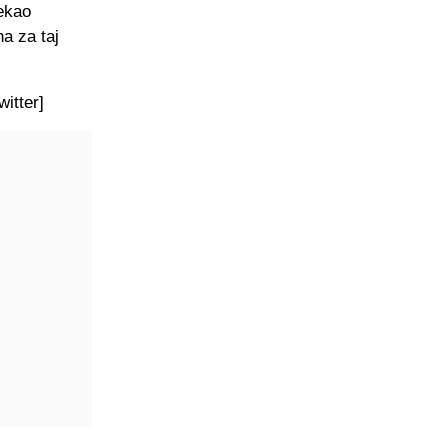
rekao
a za taj
itter]