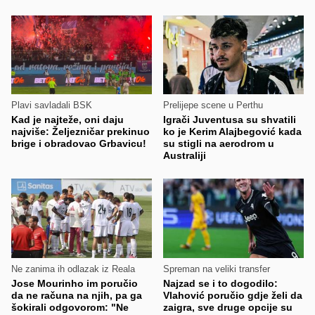
Plavi savladali BSK
Prelijepe scene u Perthu
Kad je najteže, oni daju
Igrači Juventusa su shvatili
najviše: Željezničar prekinuo
ko je Kerim Alajbegović kada
brige i obradovao Grbavicu!
su stigli na aerodrom u
Australiji
Ne zanima ih odlazak iz Reala
Spreman na veliki transfer
Jose Mourinho im poručio
Najzad se i to dogodilo:
da ne računa na njih, pa ga
Vlahović poručio gdje želi da
šokirali odgovorom: "Ne
zaigra, sve druge opcije su