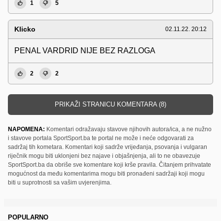
1
5
Klicko
02.11.22. 20:12
PENAL VARDRID NIJE BEZ RAZLOGA
2
2
PRIKAŽI STRANICU KOMENTARA (8)
NAPOMENA:
Komentari odražavaju stavove njihovih autora/ica, a ne nužno
i stavove portala SportSport.ba te portal ne može i neće odgovarati za
sadržaj tih kometara. Komentari koji sadrže vrijeđanja, psovanja i vulgaran
riječnik mogu biti uklonjeni bez najave i objašnjenja, ali to ne obavezuje
SportSport.ba da obriše sve komentare koji krše pravila. Čitanjem prihvatate
mogućnost da među komentarima mogu biti pronađeni sadržaji koji mogu
biti u suprotnosti sa vašim uvjerenjima.
POPULARNO