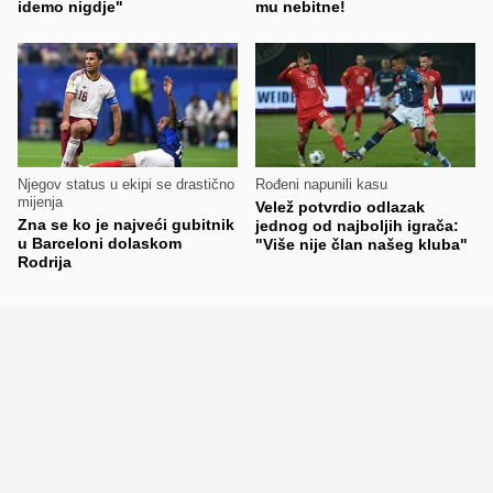
idemo nigdje"
mu nebitne!
Njegov status u ekipi se drastično
Rođeni napunili kasu
mijenja
Velež potvrdio odlazak
Zna se ko je najveći gubitnik
jednog od najboljih igrača:
u Barceloni dolaskom
"Više nije član našeg kluba"
Rodrija