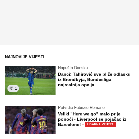
NAJNOVIJE VIJESTI
Napušta Dansku
Danci: Tahirović sve bliže odlasku
iz Brondbyja, Bundesliga
najrealnija opcija
1
Potvrdio Fabrizio Romano
Veliki "Here we go" malo prije
ponoći - Liverpool se pojačao iz
·
Barcelone!
UDARNA VIJEST