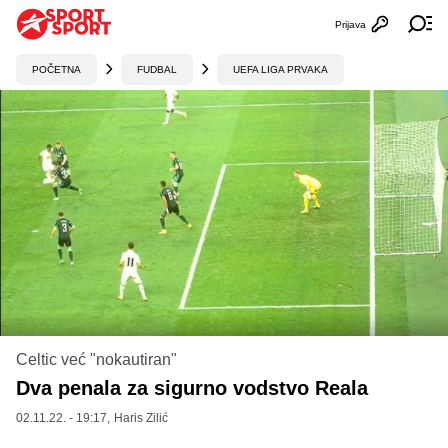
Prijava
Otvori profi
Ot
POČETNA
FUDBAL
UEFA LIGA PRVAKA
Celtic već "nokautiran"
Dva penala za sigurno vodstvo Reala
02.11.22. - 19:17,
Haris Zilić