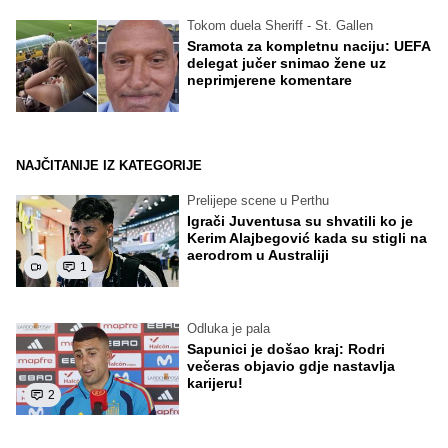
Tokom duela Sheriff - St. Gallen
Sramota za kompletnu naciju: UEFA
delegat jučer snimao žene uz
neprimjerene komentare
NAJČITANIJE IZ KATEGORIJE
Prelijepe scene u Perthu
Igrači Juventusa su shvatili ko je
Kerim Alajbegović kada su stigli na
aerodrom u Australiji
1
Odluka je pala
Sapunici je došao kraj: Rodri
večeras objavio gdje nastavlja
karijeru!
2