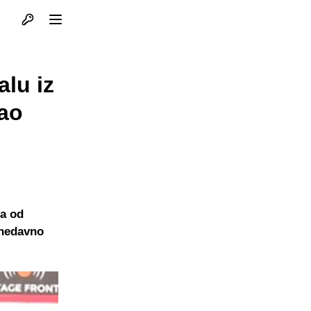
Otvori profil
Otvori meni
lu iz
zao
na od
 nedavno