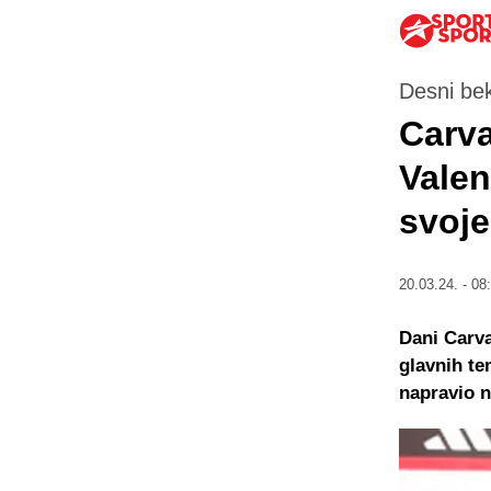
Desni be
Carva
Valen
svoje
20.03.24. - 08
Dani Carva
glavnih te
napravio n