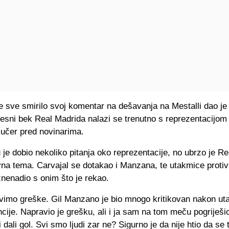
 sve smirilo svoj komentar na dešavanja na Mestalli dao je 
esni bek Real Madrida nalazi se trenutno s reprezentacijom 
jučer pred novinarima.
je dobio nekoliko pitanja oko reprezentacije, no ubrzo je R
na tema. Carvajal se dotakao i Manzana, te utakmice protiv 
nenadio s onim što je rekao.
avimo greške. Gil Manzano je bio mnogo kritikovan nakon u
ncije. Napravio je grešku, ali i ja sam na tom meču pogriješ
 dali gol. Svi smo ljudi zar ne? Sigurno je da nije htio da se t