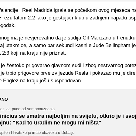
alencije i Real Madrida igrala se početkom ovog mjeseca na 
 rezultatom 2:2 iako je gostujući klub u zadnjem napadu usp
ogodak.
nogima je nevjerovatno da je sudija Gil Manzano u trenutku
raj utakmice, a samo par sekundi kasnije Jude Bellingham je
2:3 koji na kraju nije priznat.
 je žestoko prigovarao glavnom sudiji zbog nestvarnog pote
e trpio prigovore prve zvijezude Reala i pokazao mu je dire
je Englez na kraju još i suspendovan.
ANO
razilac puca od samopouzdanja
inicius se smatra najboljim na svijetu, otkrio je i svo
ajnu: "Kad to uradim ne mogu mi ništa"
apiten Hrvatske je imao obaveza u Dubaiju