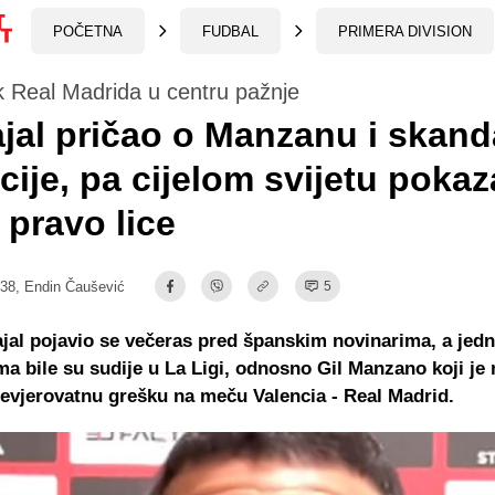
POČETNA
FUDBAL
PRIMERA DIVISION
k Real Madrida u centru pažnje
jal pričao o Manzanu i skanda
cije, pa cijelom svijetu poka
 pravo lice
:38,
Endin Čaušević
5
jal pojavio se večeras pred španskim novinarima, a jed
ma bile su sudije u La Ligi, odnosno Gil Manzano koji je
evjerovatnu grešku na meču Valencia - Real Madrid.