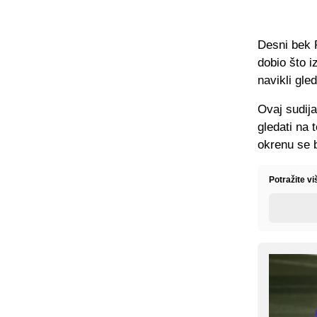
Desni bek R
dobio što i
navikli gled
Ovaj sudij
gledati na 
okrenu se 
Potražite vi