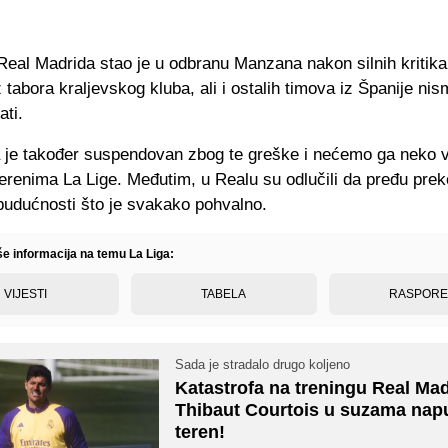
eal Madrida stao je u odbranu Manzana nakon silnih kritika 
z tabora kraljevskog kluba, ali i ostalih timova iz Španije ni
ati.
a je također suspendovan zbog te greške i nećemo ga neko 
terenima La Lige. Međutim, u Realu su odlučili da pređu prek
budućnosti što je svakako pohvalno.
še informacija na temu La Liga:
VIJESTI
TABELA
RASPOR
Sada je stradalo drugo koljeno
Katastrofa na treningu Real Mad
Thibaut Courtois u suzama nap
teren!