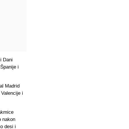
i Dani
Španije i
eal Madrid
Valencije i
takmice
io nakon
o desi i