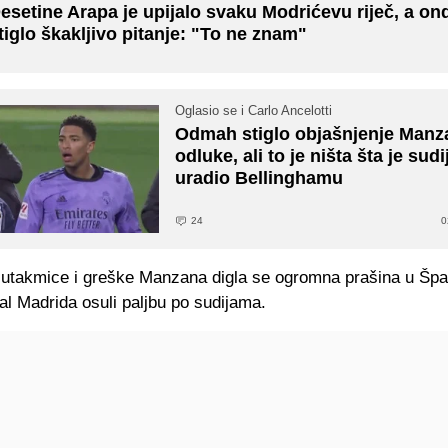
esetine Arapa je upijalo svaku Modrićevu riječ, a ond
tiglo škakljivo pitanje: "To ne znam"
Oglasio se i Carlo Ancelotti
Odmah stiglo objašnjenje Man
odluke, ali to je ništa šta je sud
uradio Bellinghamu
24
0
utakmice i greške Manzana digla se ogromna prašina u Špani
al Madrida osuli paljbu po sudijama.