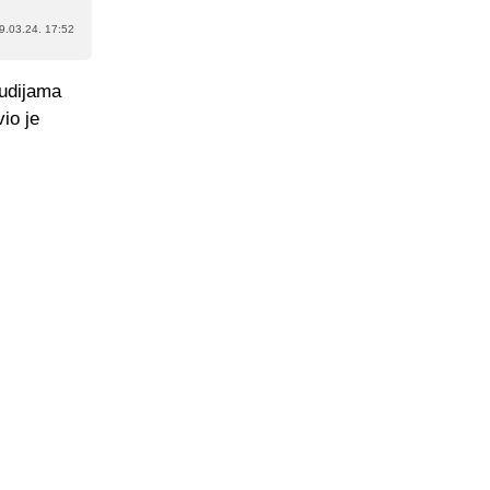
9.03.24. 17:52
sudijama
io je