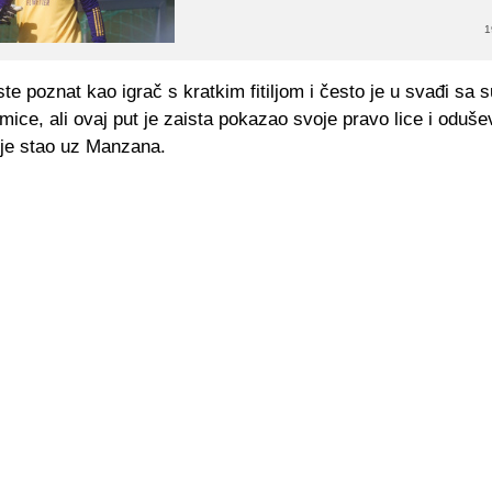
1
ste poznat kao igrač s kratkim fitiljom i često je u svađi sa 
ice, ali ovaj put je zaista pokazao svoje pravo lice i odušev
 je stao uz Manzana.