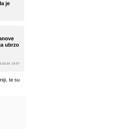
a je
zanove
ija ubrzo
2.03.24. 23:57
ji, te su