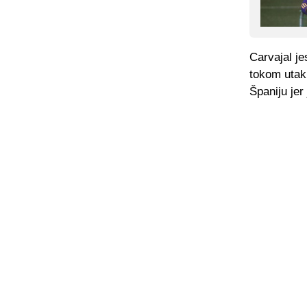
Carvajal je
tokom utakm
Španiju jer