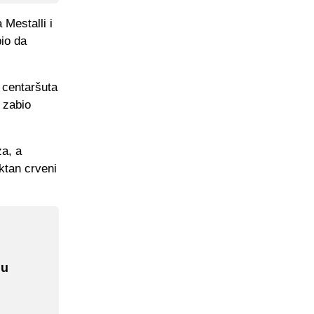
Mestalli i
io da
 centaršuta
 zabio
za, a
ktan crveni
ju