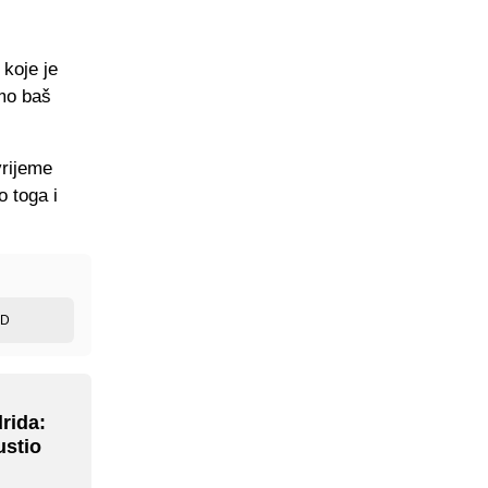
koje je
smo baš
vrijeme
o toga i
ED
rida:
ustio