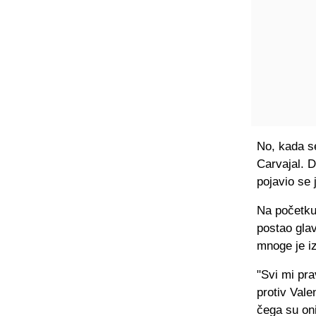
No, kada se
Carvajal. D
pojavio se 
Na početku 
postao glav
mnoge je iz
"Svi mi pr
protiv Vale
čega su oni