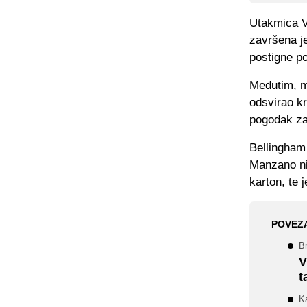
Utakmica V
završena je
postigne p
Međutim, m
odsvirao k
pogodak za 
Bellingham
Manzano nij
karton, te 
POVEZ
B
V
t
K