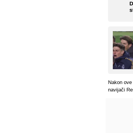
D
s
Nakon ove 
navijači Re