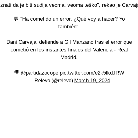
nati da je biti sudija veoma, veoma teško", rekao je Carvaj
💬 "Ha cometido un error. ¿Qué voy a hacer? Yo
también".
Dani Carvajal defiende a Gil Manzano tras el error que
cometió en los instantes finales del Valencia - Real
Madrid.
🎥
@partidazocope
pic.twitter.com/e2k5lkdJRW
March 19, 2024
— Relevo (@relevo)