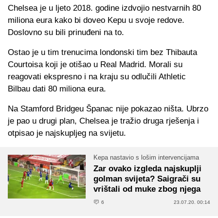
Chelsea je u ljeto 2018. godine izdvojio nestvarnih 80
miliona eura kako bi doveo Kepu u svoje redove.
Doslovno su bili prinuđeni na to.
Ostao je u tim trenucima londonski tim bez Thibauta
Courtoisa koji je otišao u Real Madrid. Morali su
reagovati ekspresno i na kraju su odlučili Athletic
Bilbau dati 80 miliona eura.
Na Stamford Bridgeu Španac nije pokazao ništa. Ubrzo
je pao u drugi plan, Chelsea je tražio druga rješenja i
otpisao je najskupljeg na svijetu.
Kepa nastavio s lošim intervencijama
Zar ovako izgleda najskuplji
golman svijeta? Saigrači su
vrištali od muke zbog njega
6
23.07.20. 00:14