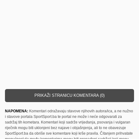
PRIKAŽI STRANICU KOMENTARA (0)
NAPOMENA:
Komentari odražavaju stavove njihovih autora/ica, a ne nužno
i stavove portala SportSport.ba te portal ne može i neće odgovarati za
sadržaj tih kometara. Komentari koji sadrže vrijeđanja, psovanja i vulgaran
riječnik mogu biti uklonjeni bez najave i objašnjenja, ali to ne obavezuje
SportSport.ba da obriše sve komentare koji krše pravila. Čitanjem prihvatate
mogućnost da među komentarima mogu biti pronađeni sadržaji koji mogu