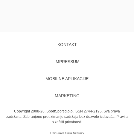
KONTAKT
IMPRESSUM
MOBILNE APLIKACIJE
MARKETING
Copyright 2008-26. SportSport d.o.o. ISSN 2744-2195. Sva prava
zadržana. Zabranjeno preuzimanje sadržaja bez dozvole izdavača.
Pravila
o zaštiti privatnosti.
Osigurava
Sikra Security