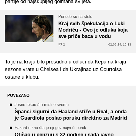
partije od najskupljeg golmana svijeta.
Ponude su na stolu
Kraj svih špekulacija o Luki
Modriću - Ovo je odluka koja
sve priče baca u vodu
2
02.02.24. 15:33
To je na kraju bilo presudno u odluci da Kepu na kraju
sezone vrate u Chelsea i da Ukrajinac uz Courtoisa
ostane u klubu.
POVEZANO
Jasno rekao šta misli o svemu
Španci sigurni da Haaland stiže u Real, a onda
je Guardiola poslao poruku direktno za Madrid
Hazard otkrio šta je njegov najveći porok
Otišao u penziju s 32 godine i sada javno