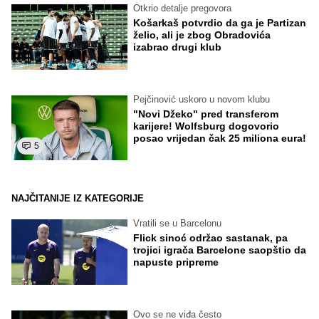
Otkrio detalje pregovora
Košarkaš potvrdio da ga je Partizan
želio, ali je zbog Obradovića
izabrao drugi klub
Pejčinović uskoro u novom klubu
"Novi Džeko" pred transferom
karijere! Wolfsburg dogovorio
posao vrijedan čak 25 miliona eura!
5
NAJČITANIJE IZ KATEGORIJE
Vratili se u Barcelonu
Flick sinoć održao sastanak, pa
trojici igrača Barcelone saopštio da
napuste pripreme
Ovo se ne viđa često