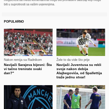
biti u suprotnosti sa vašim uvjerenjima.
POPULARNO
Nakon remija sa Radnikom
Žele to da vide što prije
Navijači Sarajeva bijesni: Šta
Navijači Juventusa su rekli
vi tačno trenirate svaki
svoje nakon debija
dan?"
Alajbegovića, od Spallettija
traže jednu stvar!