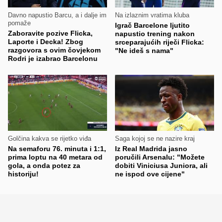
Davno napustio Barcu, a i dalje im
Na izlaznim vratima kluba
pomaže
Igrač Barcelone ljutito
Zaboravite pozive Flicka,
napustio trening nakon
Laporte i Decka! Zbog
srceparajućih riječi Flicka:
razgovora s ovim čovjekom
"Ne ideš s nama"
Rodri je izabrao Barcelonu
Golčina kakva se rijetko viđa
Saga kojoj se ne nazire kraj
Na semaforu 76. minuta i 1:1,
Iz Real Madrida jasno
prima loptu na 40 metara od
poručili Arsenalu: "Možete
gola, a onda potez za
dobiti Viniciusa Juniora, ali
historiju!
ne ispod ove cijene"