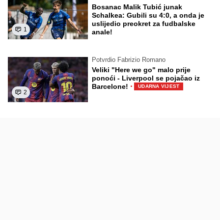
Bosanac Malik Tubić junak
Schalkea: Gubili su 4:0, a onda je
uslijedio preokret za fudbalske
1
anale!
Potvrdio Fabrizio Romano
Veliki "Here we go" malo prije
ponoći - Liverpool se pojačao iz
·
Barcelone!
UDARNA VIJEST
2