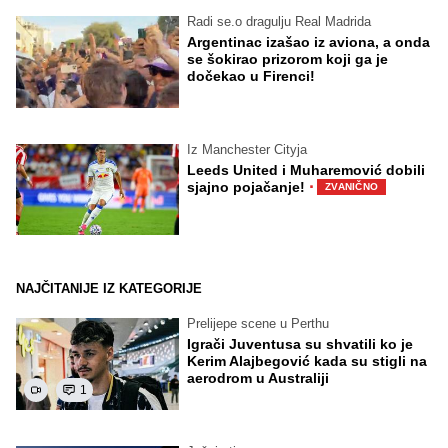
Radi se.o dragulju Real Madrida
Argentinac izašao iz aviona, a onda
se šokirao prizorom koji ga je
dočekao u Firenci!
Iz Manchester Cityja
Leeds United i Muharemović dobili
·
sjajno pojačanje!
ZVANIČNO
NAJČITANIJE IZ KATEGORIJE
Prelijepe scene u Perthu
Igrači Juventusa su shvatili ko je
Kerim Alajbegović kada su stigli na
aerodrom u Australiji
1