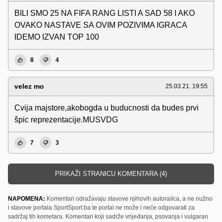
BILI SMO 25 NA FIFA RANG LISTI A SAD 58 I AKO
OVAKO NASTAVE SA OVIM POZIVIMA IGRACA
IDEMO IZVAN TOP 100
8
4
velez mo
25.03.21. 19:55
Cvija majstore,akobogda u buducnosti da budes prvi
špic reprezentacije.MUSVDG
7
3
PRIKAŽI STRANICU KOMENTARA (4)
NAPOMENA:
Komentari odražavaju stavove njihovih autora/ica, a ne nužno
i stavove portala SportSport.ba te portal ne može i neće odgovarati za
sadržaj tih kometara. Komentari koji sadrže vrijeđanja, psovanja i vulgaran