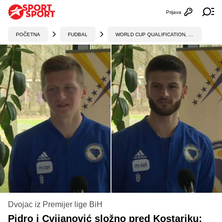
Prijava
Otvori profi
Ot
POČETNA
FUDBAL
WORLD CUP QUALIFICATION, UEFA
Dvojac iz Premijer lige BiH
Pidro i Cvijanović složno pred Kostariku: