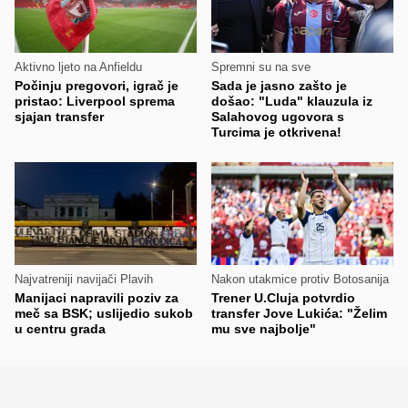
Aktivno ljeto na Anfieldu
Spremni su na sve
Počinju pregovori, igrač je
Sada je jasno zašto je
pristao: Liverpool sprema
došao: "Luda" klauzula iz
sjajan transfer
Salahovog ugovora s
Turcima je otkrivena!
Najvatreniji navijači Plavih
Nakon utakmice protiv Botosanija
Manijaci napravili poziv za
Trener U.Cluja potvrdio
meč sa BSK; uslijedio sukob
transfer Jove Lukića: "Želim
u centru grada
mu sve najbolje"