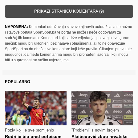
PRIKAŽI STRANICU KOMENTARA (9)
NAPOMENA:
Komentari odražavaju stavove njihovih autora/ica, a ne nužno
i stavove portala SportSport.ba te portal ne može i neće odgovarati za
sadržaj tih kometara. Komentari koji sadrže vrijeđanja, psovanja i vulgaran
riječnik mogu biti uklonjeni bez najave i objašnjenja, ali to ne obavezuje
SportSport.ba da obriše sve komentare koji krše pravila. Čitanjem prihvatate
mogućnost da među komentarima mogu biti pronađeni sadržaji koji mogu
biti u suprotnosti sa vašim uvjerenjima.
POPULARNO
Poziv koji je sve promijenio
"Problemi" s novim brojem
Rodri je bio pred potpisom
Alajbegović zbog hrvatske