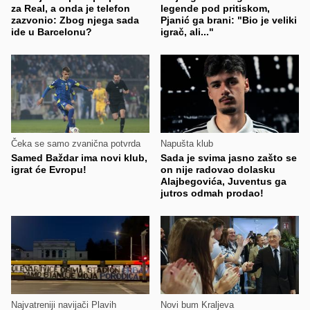
za Real, a onda je telefon
legende pod pritiskom,
zazvonio: Zbog njega sada
Pjanić ga brani: "Bio je veliki
ide u Barcelonu?
igrač, ali..."
Čeka se samo zvanična potvrda
Napušta klub
Samed Baždar ima novi klub,
Sada je svima jasno zašto se
igrat će Evropu!
on nije radovao dolasku
Alajbegovića, Juventus ga
jutros odmah prodao!
Najvatreniji navijači Plavih
Novi bum Kraljeva