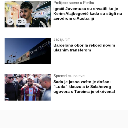
Prelijepe scene u Perthu
Igrači Juventusa su shvatili ko je
Kerim Alajbegović kada su stigli na
aerodrom u Australiji
1
Jačaju tim
Barcelona oborila rekord novim
ulaznim transferom
Spremni su na sve
Sada je jasno zašto je došao:
"Luda" klauzula iz Salahovog
ugovora s Turcima je otkrivena!