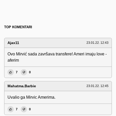
TOP KOMENTARI
Ajax11
23.01.22. 12:43
Ovo Mirvić sada završava transfere! Ameri imaju love -
aferim
7
0
Mahatma.Barbie
23.01.22. 12:45
Uvalio ga Mirvic Amerima.
7
0