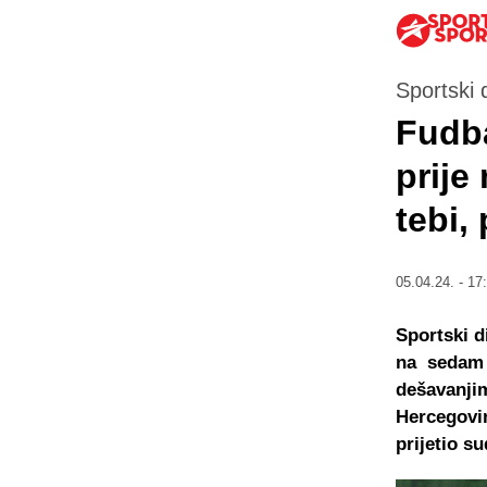
Sportski
Fudba
prije
tebi,
05.04.24. - 17
Sportski d
na sedam 
dešavanjim
Hercegovin
prijetio s