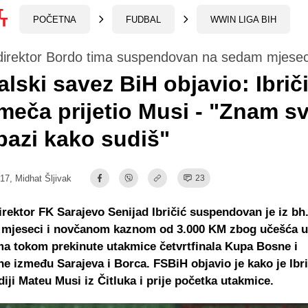
POČETNA
FUDBAL
WWIN LIGA BIH
 direktor Bordo tima suspendovan na sedam mjesec
lski savez BiH objavio: Ibrič
 meča prijetio Musi - "Znam s
 pazi kako sudiš"
:17,
Midhat Šljivak
23
irektor FK Sarajevo Senijad Ibričić suspendovan je iz bh
mjeseci i novčanom kaznom od 3.000 KM zbog učešća u
a tokom prekinute utakmice četvrtfinala Kupa Bosne i
e između Sarajeva i Borca. FSBiH objavio je kako je Ibri
udiji Mateu Musi iz Čitluka i prije početka utakmice.