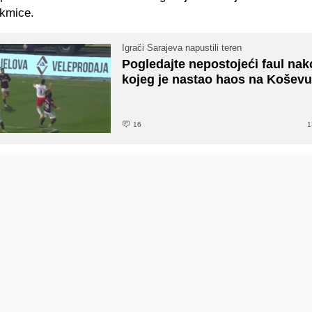
akmice.
Igrači Sarajeva napustili teren
Pogledajte nepostojeći faul na
kojeg je nastao haos na Košev
16
1