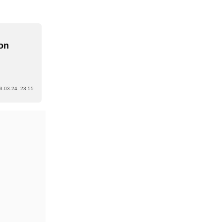
kon
u
3.03.24. 23:55