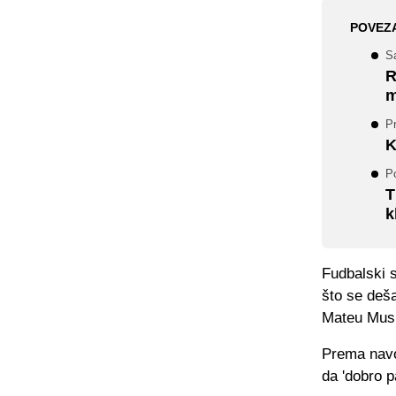
POVEZ
S
R
m
P
K
Po
T
k
Fudbalski s
što se deša
Mateu Musi
Prema navod
da 'dobro pa