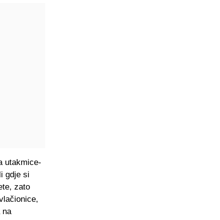
ca utakmice-
i gdje si
ete, zato
vlačionice,
a na