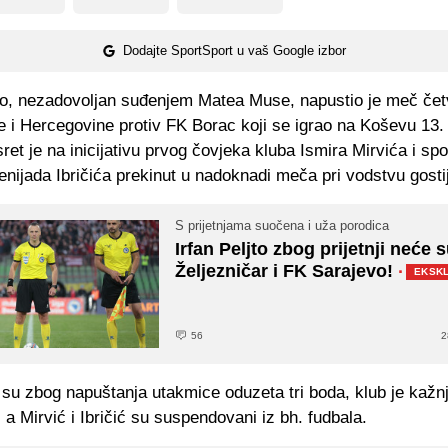
Dodajte SportSport u vaš Google izbor
o, nezadovoljan suđenjem Matea Muse, napustio je meč četv
 i Hercegovine protiv FK Borac koji se igrao na Koševu 13.
ret je na inicijativu prvog čovjeka kluba Ismira Mirvića i sp
enijada Ibričića prekinut u nadoknadi meča pri vodstvu gosti
S prijetnjama suočena i uža porodica
Irfan Peljto zbog prijetnji neće 
Željezničar i FK Sarajevo!
·
EKSK
56
2
su zbog napuštanja utakmice oduzeta tri boda, klub je kažn
a Mirvić i Ibričić su suspendovani iz bh. fudbala.