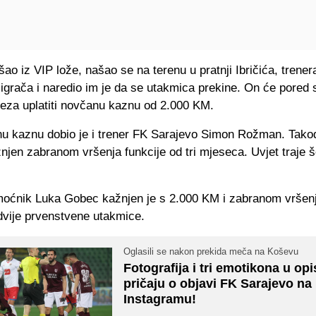
išao iz VIP lože, našao se na terenu u pratnji Ibričića, trene
igrača i naredio im je da se utakmica prekine. On će pored 
eza uplatiti novčanu kaznu od 2.000 KM.
nu kaznu dobio je i trener FK Sarajevo Simon Rožman. Takođ
njen zabranom vršenja funkcije od tri mjeseca. Uvjet traje š
oćnik Luka Gobec kažnjen je s 2.000 KM i zabranom vršenj
dvije prvenstvene utakmice.
Oglasili se nakon prekida meča na Koševu
Fotografija i tri emotikona u opi
pričaju o objavi FK Sarajevo na
Instagramu!