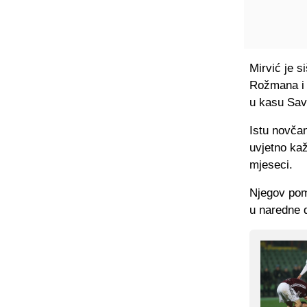
Mirvić je s
Rožmana i 
u kasu Sav
Istu novča
uvjetno kaž
mjeseci.
Njegov pom
u naredne 