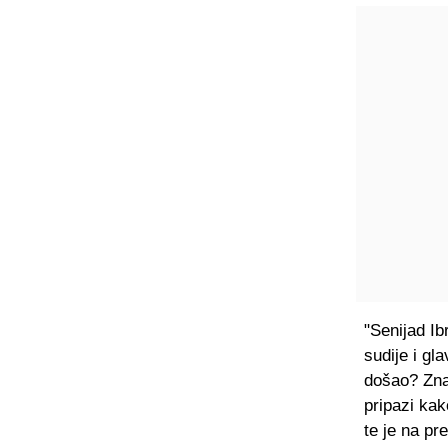
"Senijad Ib
sudije i gla
došao? Znam
pripazi kak
te je na pr