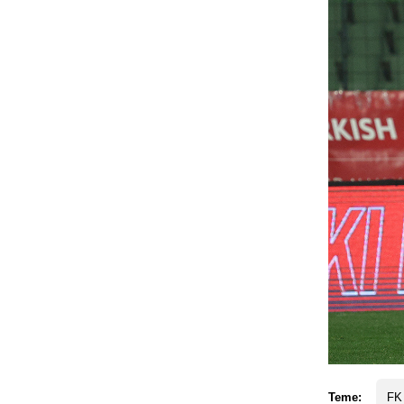
Teme:
FK