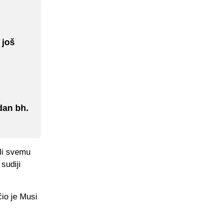
 još
edan bh.
ili svemu
sudiji
čio je Musi