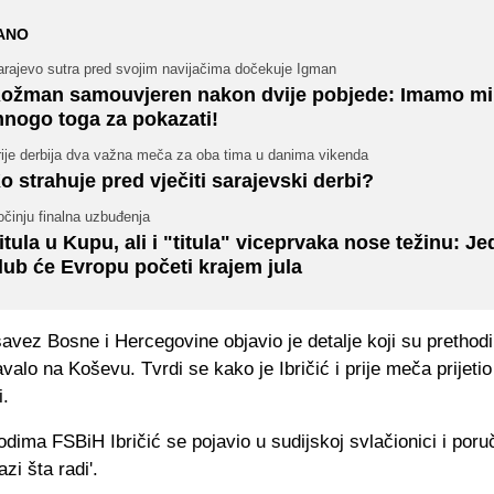
ANO
arajevo sutra pred svojim navijačima dočekuje Igman
ožman samouvjeren nakon dvije pobjede: Imamo mi
nogo toga za pokazati!
rije derbija dva važna meča za oba tima u danima vikenda
o strahuje pred vječiti sarajevski derbi?
činju finalna uzbuđenja
itula u Kupu, ali i "titula" viceprvaka nose težinu: J
lub će Evropu početi krajem jula
avez Bosne i Hercegovine objavio je detalje koji su prethod
valo na Koševu. Tvrdi se kako je Ibričić i prije meča prijetio 
.
ima FSBiH Ibričić se pojavio u sudijskoj svlačionici i poru
zi šta radi'.