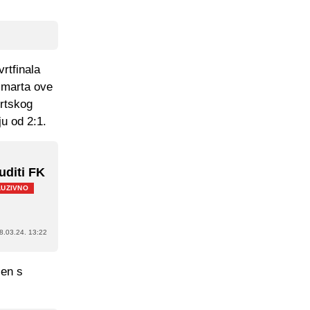
rtfinala
 marta ove
ortskog
ju od 2:1.
suditi FK
LUZIVNO
8.03.24. 13:22
jen s