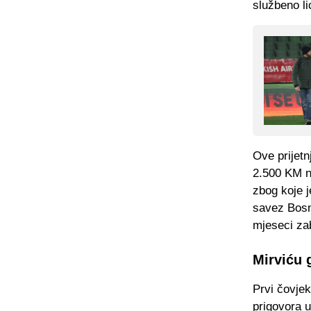
službeno li
Ove prijetn
2.500 KM n
zbog koje 
savez Bosn
mjeseci za
Mirviću 
Prvi čovje
prigovora u