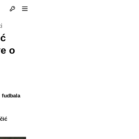
Otvori profil
Otvori meni
i
ić
ve o
. fudbala
čić