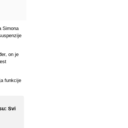
ra Simona
suspenzije
er, on je
est
a funkcije
su: Svi