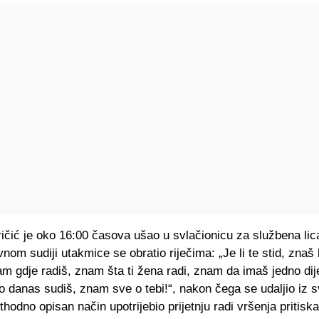
ričić je oko 16:00 časova ušao u svlačionicu za službena li
vnom sudiji utakmice se obratio riječima: „Je li te stid, znaš l
 gdje radiš, znam šta ti žena radi, znam da imaš jedno dij
o danas sudiš, znam sve o tebi!“, nakon čega se udaljio iz s
ethodno opisan način upotrijebio prijetnju radi vršenja pritisk