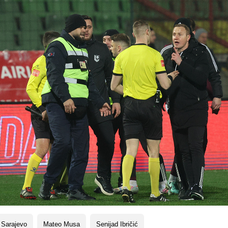
 Sarajevo
Mateo Musa
Senijad Ibričić