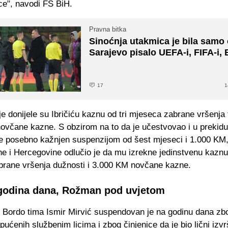
ce", navodi FS BiH.
Pravna bitka
Sinoćnja utakmica je bila samo 
Sarajevo pisalo UEFA-i, FIFA-i, E
17
1
je donijele su Ibričiću kaznu od tri mjeseca zabrane vršenja 
ovčane kazne. S obzirom na to da je učestvovao i u prekidu
je posebno kažnjen suspenzijom od šest mjeseci i 1.000 KM,
e i Hercegovine odlučio je da mu izrekne jedinstvenu kazn
brane vršenja dužnosti i 3.000 KM novčane kazne.
godina dana, Rožman pod uvjetom
k Bordo tima Ismir Mirvić suspendovan je na godinu dana zb
pućenih službenim licima i zbog činjenice da je bio lični izvr