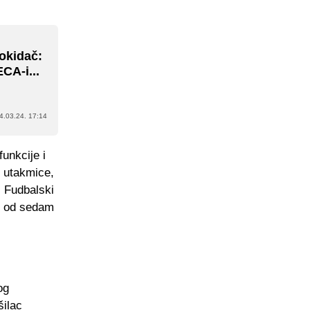
okidač:
CA-i...
4.03.24. 17:14
funkcije i
 utakmice,
 Fudbalski
u od sedam
og
šilac