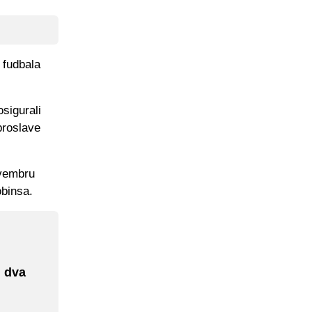
 fudbala
sigurali
proslave
ovembru
obinsa.
i dva