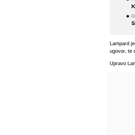
K
Os
S
Lampard je
ugovor, te
Upravo Lamp