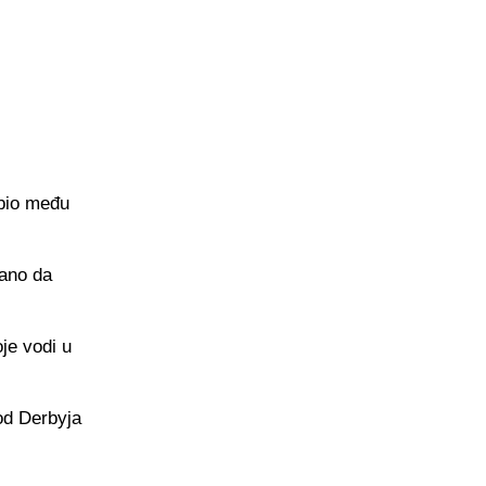
 bio među
vano da
oje vodi u
 od Derbyja