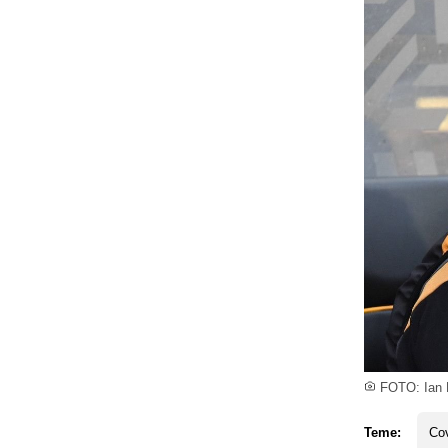
FOTO: Ian L
Teme:
Cov