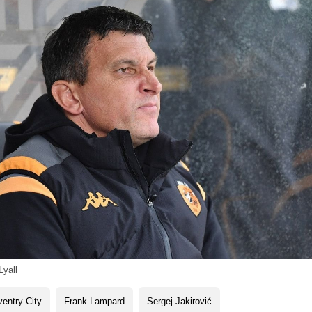
yall
entry City
Frank Lampard
Sergej Jakirović