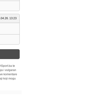
.04.26. 13:23
tSport.ba te
ja i vulgaran
 sve komentare
ji koji mogu