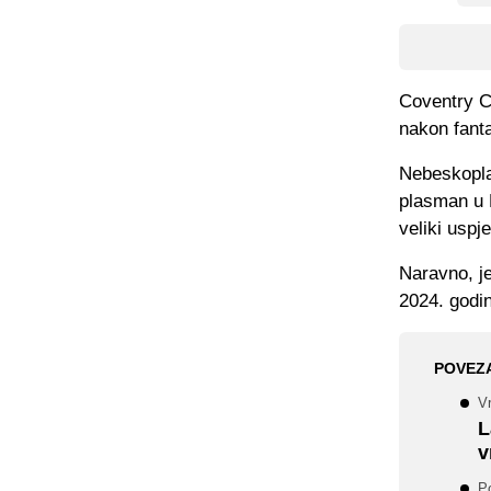
Coventry Ci
nakon fant
Nebeskoplav
plasman u P
veliki uspje
Naravno, je
2024. godi
POVEZ
Vr
L
v
Po