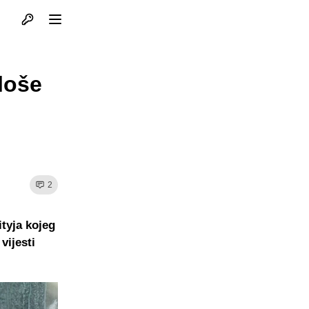
Otvori profil
Otvori meni
loše
2
tyja kojeg
vijesti