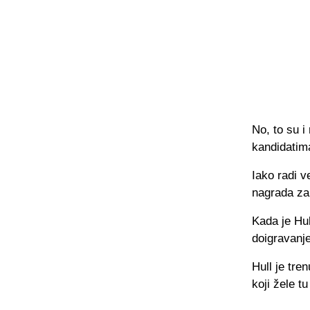
No, to su i
kandidatim
Iako radi v
nagrada za
Kada je Hul
doigravanj
Hull je tre
koji žele t