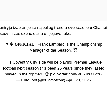
entryja izabran je za najboljeg trenera ove sezone u Champi
 sasvim zasluženo otišla u njegove ruke.
🏴󠁧󠁢󠁥󠁮󠁧󠁿🧠 𝐎𝐅𝐅𝐈𝐂𝐈𝐀𝐋 | Frank Lampard is the Championship
Manager of the Season. 🏆
His Coventry City side will be playing Premier League
football next season (it's been 25 years since they lasted
played in the top tier!) 👏
pic.twitter.com/VE6JbQJVxG
April 20, 2026
— EuroFoot (@eurofootcom)