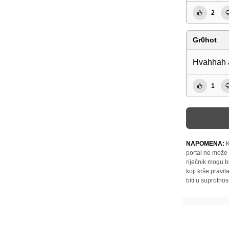
2
Gr0hot
Hvahhah a
1
NAPOMENA:
K
portal ne može 
riječnik mogu b
koji krše pravi
biti u suprotnos