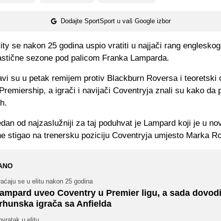
Dodajte SportSport u vaš Google izbor
ty se nakon 25 godina uspio vratiti u najjači rang engleskog
astične sezone pod palicom Franka Lamparda.
i su u petak remijem protiv Blackburn Roversa i teoretski o
remiership, a igrači i navijači Coventryja znali su kako da 
h.
dan od najzaslužniji za taj poduhvat je Lampard koji je u n
ne stigao na trenersku poziciju Coventryja umjesto Marka R
ANO
aćaju se u elitu nakon 25 godina
ampard uveo Coventry u Premier ligu, a sada dovod
rhunska igrača sa Anfielda
vratak u elitu