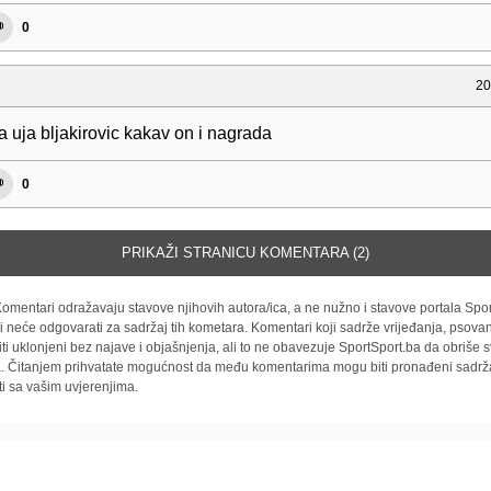
0
20
 uja bljakirovic kakav on i nagrada
0
PRIKAŽI STRANICU KOMENTARA (2)
omentari odražavaju stavove njihovih autora/ica, a ne nužno i stavove portala Spor
i neće odgovarati za sadržaj tih kometara. Komentari koji sadrže vrijeđanja, psovan
iti uklonjeni bez najave i objašnjenja, ali to ne obavezuje SportSport.ba da obriše
la. Čitanjem prihvatate mogućnost da među komentarima mogu biti pronađeni sadrža
ti sa vašim uvjerenjima.