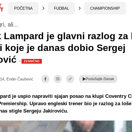
POČETNA
FUDBAL
CHAMPIONSHIP
i, ali...
 Lampard je glavni razlog za 
ti koje je danas dobio Sergej
ović
·
ZVANIČNO
:14,
Endin Čaušević
Poslušajte
članak
ard je uspio napraviti sjajan posao na klupi Coventry Ci
Premiership. Upravo engleski trener bio je razlog za loše 
nas stigle Sergeju Jakiroviću.