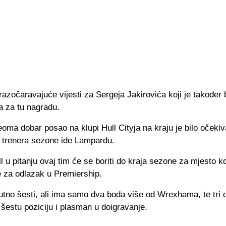
 razočaravajuće vijesti za Sergeja Jakirovića koji je također
a za tu nagradu.
eoma dobar posao na klupi Hull Cityja na kraju je bilo očeki
 trenera sezone ide Lampardu.
l u pitanju ovaj tim će se boriti do kraja sezone za mjesto k
e za odlazak u Premiership.
nutno šesti, ali ima samo dva boda više od Wrexhama, te tri
u šestu poziciju i plasman u doigravanje.