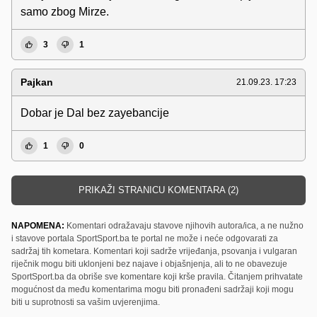
samo zbog Mirze.
3
1
Pajkan
21.09.23. 17:23
Dobar je Dal bez zayebancije
1
0
PRIKAŽI STRANICU KOMENTARA (2)
NAPOMENA:
Komentari odražavaju stavove njihovih autora/ica, a ne nužno
i stavove portala SportSport.ba te portal ne može i neće odgovarati za
sadržaj tih kometara. Komentari koji sadrže vrijeđanja, psovanja i vulgaran
riječnik mogu biti uklonjeni bez najave i objašnjenja, ali to ne obavezuje
SportSport.ba da obriše sve komentare koji krše pravila. Čitanjem prihvatate
mogućnost da među komentarima mogu biti pronađeni sadržaji koji mogu
biti u suprotnosti sa vašim uvjerenjima.