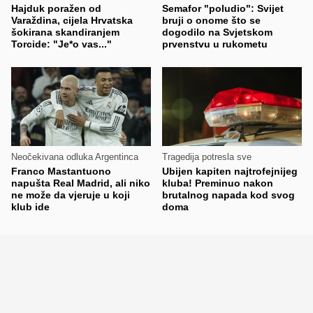
Hajduk poražen od
Semafor "poludio": Svijet
Varaždina, cijela Hrvatska
bruji o onome što se
šokirana skandiranjem
dogodilo na Svjetskom
Torcide: "Je*o vas..."
prvenstvu u rukometu
Neočekivana odluka Argentinca
Tragedija potresla sve
Franco Mastantuono
Ubijen kapiten najtrofejnijeg
napušta Real Madrid, ali niko
kluba! Preminuo nakon
ne može da vjeruje u koji
brutalnog napada kod svog
klub ide
doma