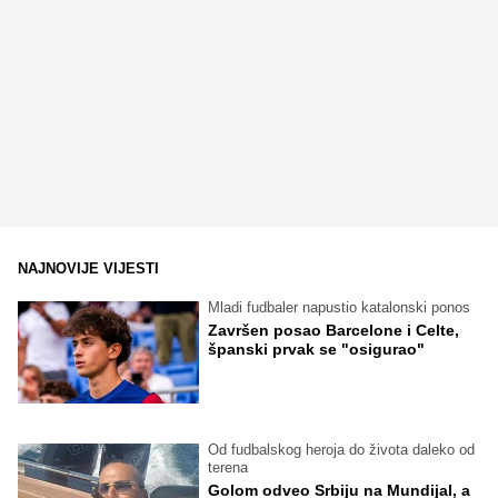
NAJNOVIJE VIJESTI
Mladi fudbaler napustio katalonski ponos
Završen posao Barcelone i Celte,
španski prvak se "osigurao"
Od fudbalskog heroja do života daleko od
terena
Golom odveo Srbiju na Mundijal, a