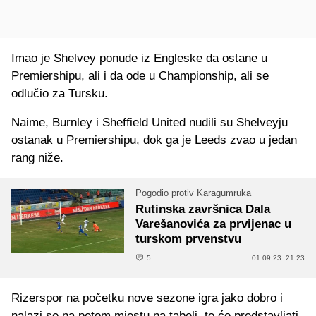
Imao je Shelvey ponude iz Engleske da ostane u
Premiershipu, ali i da ode u Championship, ali se
odlučio za Tursku.
Naime, Burnley i Sheffield United nudili su Shelveyju
ostanak u Premiershipu, dok ga je Leeds zvao u jedan
rang niže.
Pogodio protiv Karagumruka
Rutinska završnica Dala
Varešanovića za prvijenac u
turskom prvenstvu
5
01.09.23. 21:23
Rizerspor na početku nove sezone igra jako dobro i
nalazi se na petom mjestu na tabeli, te će predstavljati