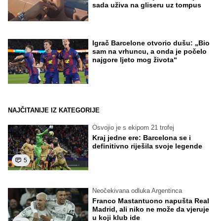
sada uživa na gliseru uz tompus
Igrač Barcelone otvorio dušu: „Bio
sam na vrhuncu, a onda je počelo
najgore ljeto mog života“
NAJČITANIJE IZ KATEGORIJE
Osvojio je s ekipom 21 trofej
Kraj jedne ere: Barcelona se i
definitivno riješila svoje legende
5
Neočekivana odluka Argentinca
Franco Mastantuono napušta Real
Madrid, ali niko ne može da vjeruje
u koji klub ide