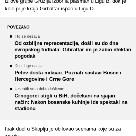
iz ove grupe Gruzija izborila plasman u Ligu B, dok je
kolo prije kraja Girbaltar ispao u Ligu D.
POVEZANO
I to se dešava
Od ozbiljne reprezentacije, došli su do dna
evropskog fudbala: Gibraltar im je zabio efektan
pogodak
Duel Lige nacija
Petev dosta miksao: Poznati sastavi Bosne i
Hercegovine i Crne Gore
Uzvratili smo dobrodošlicom
Crnogorci stigli u BiH, dočekani na sjajan
način: Nakon bosanske kuhinje ide spektakl na
stadionu
Ipak duel u Skoplju je obilovao scenama koje su za