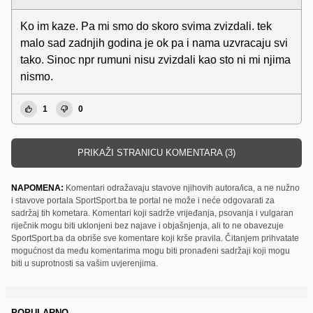
Ko im kaze. Pa mi smo do skoro svima zvizdali. tek
malo sad zadnjih godina je ok pa i nama uzvracaju svi
tako. Sinoc npr rumuni nisu zvizdali kao sto ni mi njima
nismo.
1
0
PRIKAŽI STRANICU KOMENTARA (3)
NAPOMENA:
Komentari odražavaju stavove njihovih autora/ica, a ne nužno
i stavove portala SportSport.ba te portal ne može i neće odgovarati za
sadržaj tih kometara. Komentari koji sadrže vrijeđanja, psovanja i vulgaran
riječnik mogu biti uklonjeni bez najave i objašnjenja, ali to ne obavezuje
SportSport.ba da obriše sve komentare koji krše pravila. Čitanjem prihvatate
mogućnost da među komentarima mogu biti pronađeni sadržaji koji mogu
biti u suprotnosti sa vašim uvjerenjima.
POPULARNO