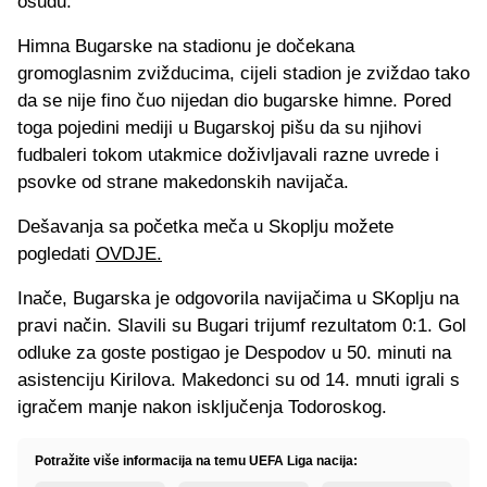
osudu.
Himna Bugarske na stadionu je dočekana
gromoglasnim zvižducima, cijeli stadion je zviždao tako
da se nije fino čuo nijedan dio bugarske himne. Pored
toga pojedini mediji u Bugarskoj pišu da su njihovi
fudbaleri tokom utakmice doživljavali razne uvrede i
psovke od strane makedonskih navijača.
Dešavanja sa početka meča u Skoplju možete
pogledati
OVDJE.
Inače, Bugarska je odgovorila navijačima u SKoplju na
pravi način. Slavili su Bugari trijumf rezultatom 0:1. Gol
odluke za goste postigao je Despodov u 50. minuti na
asistenciju Kirilova. Makedonci su od 14. mnuti igrali s
igračem manje nakon isključenja Todoroskog.
Potražite više informacija na temu UEFA Liga nacija: