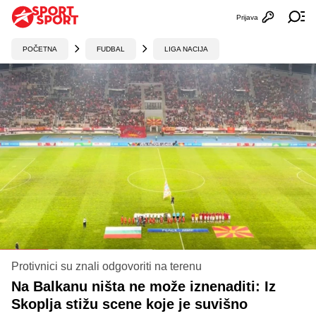
Prijava
Otvori profi
Ot
POČETNA
FUDBAL
LIGA NACIJA
Protivnici su znali odgovoriti na terenu
Na Balkanu ništa ne može iznenaditi: Iz
Skoplja stižu scene koje je suvišno