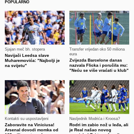
POPULARNO
Sjajan meč bh. stopera
Transfer vrijedan oko 50 miliona
eura
Navijači Leedsa slave
Zvijezda Barcelone danas
Muharemovića: "Najbolji je
nazvala Flicka i poručila mu:
na svijetu"
"Neću se više vraćati u klub"
Kontakti su uspostavljeni
Nasljednik Modrića i Kroosa?
Zaboravite na Viniciusa!
Rodri im zabio nož u leđa, ali
Arsenal dovodi momka od
je Real našao novog