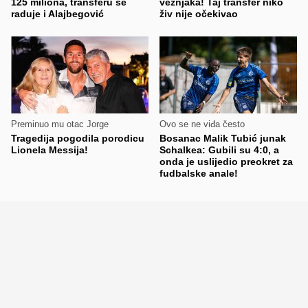
125 miliona, transferu se
veznjaka! Taj transfer niko
raduje i Alajbegović
živ nije očekivao
Preminuo mu otac Jorge
Ovo se ne viđa često
Tragedija pogodila porodicu
Bosanac Malik Tubić junak
Lionela Messija!
Schalkea: Gubili su 4:0, a
onda je uslijedio preokret za
fudbalske anale!