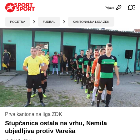
Prijava
Otvori profi
Ot
POČETNA
FUDBAL
KANTONALNA LIGA ZDK
Prva kantonalna liga ZDK
Stupčanica ostala na vrhu, Nemila
ubjedljiva protiv Vareša