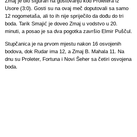
Zmaj je bio siguran na gostovanju kod Proletera iz
Usore (3:0). Gosti su na ovaj meč doputovali sa samo
12 nogometaša, ali to ih nije spriječilo da dođu do tri
boda. Tarik Smajić je doveo Zmaj u vodstvo u 20.
minuti, a posao je sa dva pogotka završio Elmir Puščul.
Stupčanica je na prvom mjestu nakon 16 osvojenih
bodova, dok Rudar ima 12, a Zmaj B. Mahala 11. Na
dnu su Proleter, Fortuna i Novi Šeher sa četiri osvojena
boda.