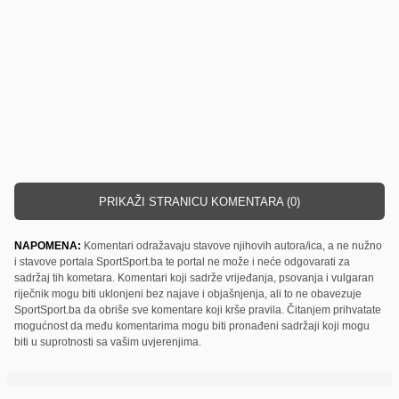
PRIKAŽI STRANICU KOMENTARA (0)
NAPOMENA:
Komentari odražavaju stavove njihovih autora/ica, a ne nužno
i stavove portala SportSport.ba te portal ne može i neće odgovarati za
sadržaj tih kometara. Komentari koji sadrže vrijeđanja, psovanja i vulgaran
riječnik mogu biti uklonjeni bez najave i objašnjenja, ali to ne obavezuje
SportSport.ba da obriše sve komentare koji krše pravila. Čitanjem prihvatate
mogućnost da među komentarima mogu biti pronađeni sadržaji koji mogu
biti u suprotnosti sa vašim uvjerenjima.