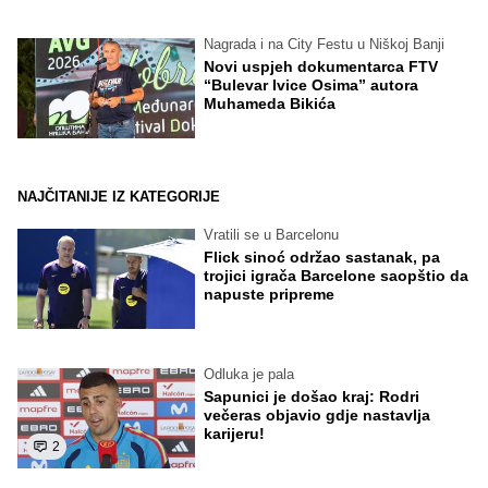
Nagrada i na City Festu u Niškoj Banji
Novi uspjeh dokumentarca FTV
“Bulevar Ivice Osima” autora
Muhameda Bikića
NAJČITANIJE IZ KATEGORIJE
Vratili se u Barcelonu
Flick sinoć održao sastanak, pa
trojici igrača Barcelone saopštio da
napuste pripreme
Odluka je pala
Sapunici je došao kraj: Rodri
večeras objavio gdje nastavlja
karijeru!
2