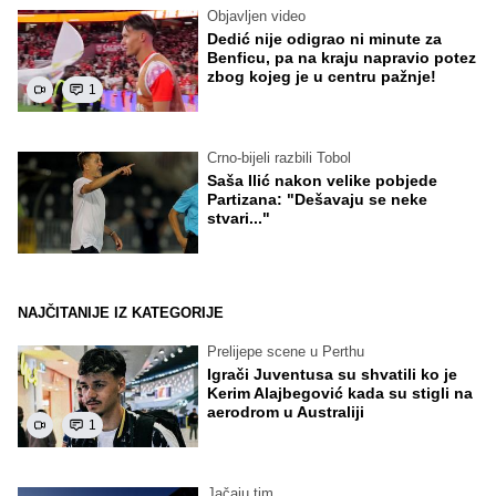
Objavljen video
Dedić nije odigrao ni minute za
Benficu, pa na kraju napravio potez
zbog kojeg je u centru pažnje!
1
Crno-bijeli razbili Tobol
Saša Ilić nakon velike pobjede
Partizana: "Dešavaju se neke
stvari..."
NAJČITANIJE IZ KATEGORIJE
Prelijepe scene u Perthu
Igrači Juventusa su shvatili ko je
Kerim Alajbegović kada su stigli na
aerodrom u Australiji
1
Jačaju tim