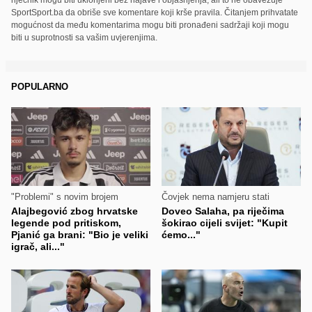
SportSport.ba da obriše sve komentare koji krše pravila. Čitanjem prihvatate
mogućnost da među komentarima mogu biti pronađeni sadržaji koji mogu
biti u suprotnosti sa vašim uvjerenjima.
POPULARNO
"Problemi" s novim brojem
Čovjek nema namjeru stati
Alajbegović zbog hrvatske
Doveo Salaha, pa riječima
legende pod pritiskom,
šokirao cijeli svijet: "Kupit
Pjanić ga brani: "Bio je veliki
ćemo..."
igrač, ali..."