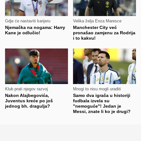
Gdje će nastaviti karijeru
Velika želja Enza Maresce
Njemačka na nogama: Harry
Manchester City već
Kane je odlučio!
pronašao zamjenu za Rodrija
i to kakvu!
Klub prati njegov razvoj
Mnogi to nisu mogli uraditi
Nakon Alajbegovića,
Samo dva igrača u historiji
Juventus kreće po još
fudbala izvela su
jednog bh. dragulja?
"nemoguće"! Jedan je
Messi, znate li ko je drugi?