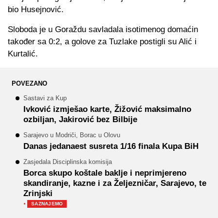
bio Husejnović.
Sloboda je u Goraždu savladala isotimenog domaćin
također sa 0:2, a golove za Tuzlake postigli su Alić i
Kurtalić.
POVEZANO
Sastavi za Kup
Ivković izmješao karte, Žižović maksimalno
ozbiljan, Jakirović bez Bilbije
Sarajevo u Modriči, Borac u Olovu
Danas jedanaest susreta 1/16 finala Kupa BiH
Zasjedala Disciplinska komisija
Borca skupo koštale baklje i neprimjereno
skandiranje, kazne i za Željezničar, Sarajevo, te
Zrinjski
·
SAZNAJEMO