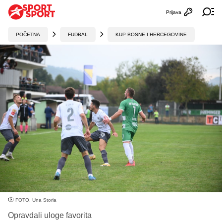
Prijava
Otvori profi
Ot
POČETNA
FUDBAL
KUP BOSNE I HERCEGOVINE
FOTO. Una Storia
Opravdali uloge favorita