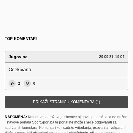
TOP KOMENTARI
Jugovina
29.09.21. 19:04
Ocekivano
2
0
PRIKAŽI STRANICU KOMENTARA (1)
NAPOMENA:
Komentari odražavaju stavove njihovih autora/ica, a ne nužno
i stavove portala SportSport.ba te portal ne može i neće odgovarati za
sadržaj tih kometara. Komentari koji sadrže vrijeđanja, psovanja i vulgaran
riječnik mogu biti uklonjeni bez najave i objašnjenja, ali to ne obavezuje