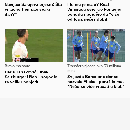
Navijači Sarajeva bijesni: Šta
I to mu je malo? Real
vi tačno trenirate svaki
Viniciusu servirao konačnu
dan?"
ponudu i poručio da "više
od toga nećeš dobiti"
Bravo majstore
Transfer vrijedan oko 50 miliona
eura
Haris Tabaković junak
Zvijezda Barcelone danas
Salzburga: Ušao i pogodio
nazvala Flicka i poručila mu:
za veliku pobjedu
"Neću se više vraćati u klub"