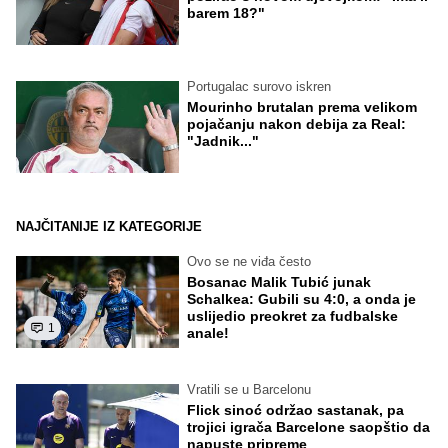
barem 18?"
Portugalac surovo iskren
Mourinho brutalan prema velikom
pojačanju nakon debija za Real:
"Jadnik..."
NAJČITANIJE IZ KATEGORIJE
Ovo se ne viđa često
Bosanac Malik Tubić junak
Schalkea: Gubili su 4:0, a onda je
uslijedio preokret za fudbalske
1
anale!
Vratili se u Barcelonu
Flick sinoć održao sastanak, pa
trojici igrača Barcelone saopštio da
napuste pripreme