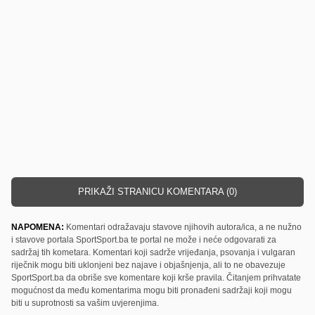
PRIKAŽI STRANICU KOMENTARA (0)
NAPOMENA:
Komentari odražavaju stavove njihovih autora/ica, a ne nužno
i stavove portala SportSport.ba te portal ne može i neće odgovarati za
sadržaj tih kometara. Komentari koji sadrže vrijeđanja, psovanja i vulgaran
riječnik mogu biti uklonjeni bez najave i objašnjenja, ali to ne obavezuje
SportSport.ba da obriše sve komentare koji krše pravila. Čitanjem prihvatate
mogućnost da među komentarima mogu biti pronađeni sadržaji koji mogu
biti u suprotnosti sa vašim uvjerenjima.