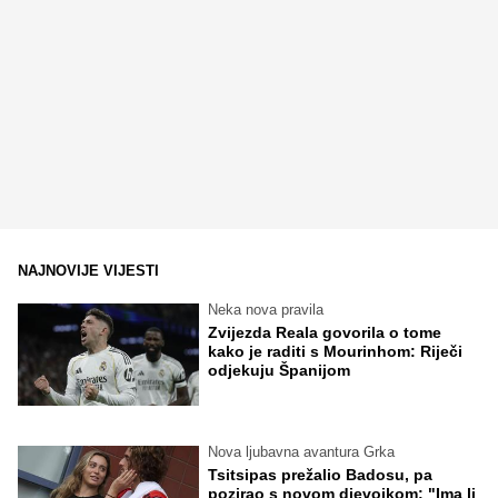
NAJNOVIJE VIJESTI
Neka nova pravila
Zvijezda Reala govorila o tome
kako je raditi s Mourinhom: Riječi
odjekuju Španijom
Nova ljubavna avantura Grka
Tsitsipas prežalio Badosu, pa
pozirao s novom djevojkom: "Ima li