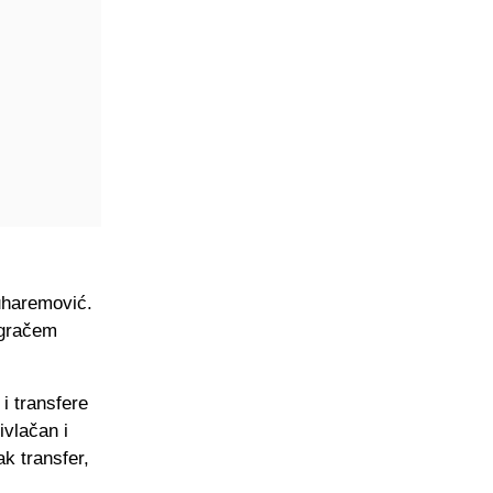
uharemović.
igračem
i transfere
ivlačan i
ak transfer,