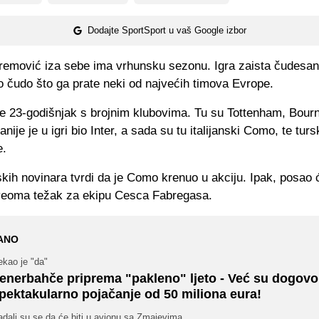
Dodajte SportSport u vaš Google izbor
remović iza sebe ima vrhunsku sezonu. Igra zaista čudesan 
o čudo što ga prate neki od najvećih timova Evrope.
e 23-godišnjak s brojnim klubovima. Tu su Tottenham, Bour
nije je u igri bio Inter, a sada su tu italijanski Como, te turs
e.
nskih novinara tvrdi da je Como krenuo u akciju. Ipak, posao
i veoma težak za ekipu Cesca Fabregasa.
ANO
ekao je "da"
enerbahče priprema "pakleno" ljeto - Već su dogovor
pektakularno pojačanje od 50 miliona eura!
dali su se da će biti u avionu sa Zmajevima