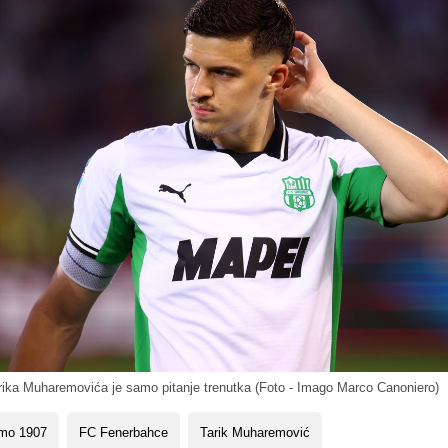
rika Muharemovića je samo pitanje trenutka (Foto - Imago Marco Canoniero)
mo 1907
FC Fenerbahce
Tarik Muharemović