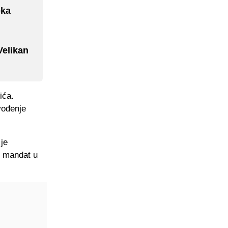
eka
Velikan
ića.
vođenje
 je
i mandat u