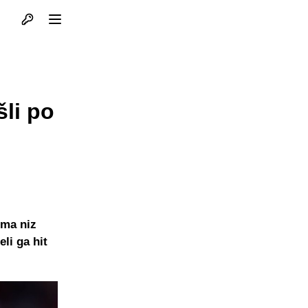
Otvori profil
Otvori meni
li po
ima niz
li ga hit