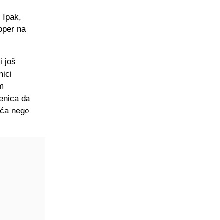
 Ipak,
toper na
i još
mici
m
jenica da
eća nego