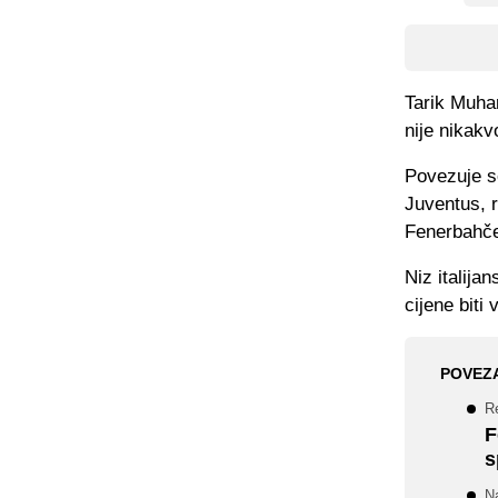
Tarik Muha
nije nikakv
Povezuje s
Juventus, ra
Fenerbahč
Niz italija
cijene bit
POVEZ
R
F
s
Na