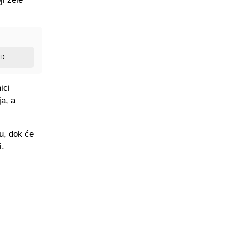
ED
ici
ja, a
u, dok će
i.