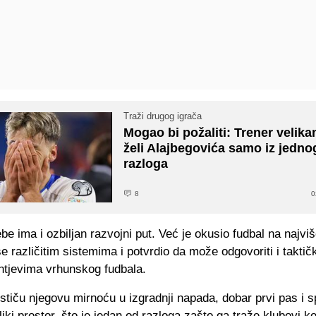
Traži drugog igrača
Mogao bi požaliti: Trener velika
želi Alajbegovića samo iz jedno
razloga
8
0
ebe ima i ozbiljan razvojni put. Već je okusio fudbal na najvi
se različitim sistemima i potvrdio da može odgovoriti i taktič
ahtjevima vrhunskog fudbala.
ističu njegovu mirnoću u izgradnji napada, dobar prvi pas i 
liki prostor, što je jedan od razloga zašto ga traže klubovi ko