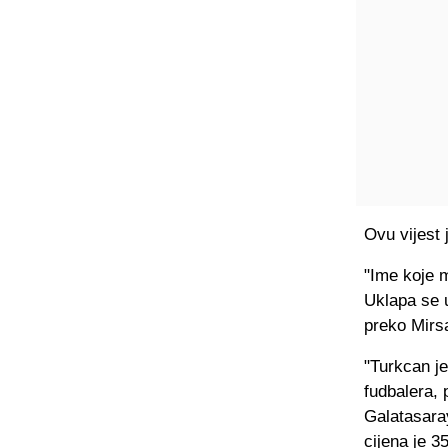
Ovu vijest 
"Ime koje 
Uklapa se u
preko Mirs
"Turkcan j
fudbalera, 
Galatasaray
cijena je 3