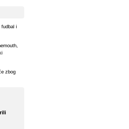
fudbal i
nemouth,
ki
 će zbog
ili