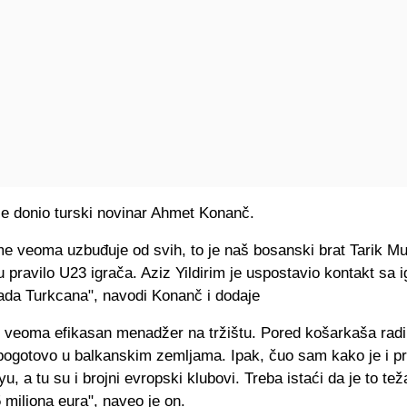
je donio turski novinar Ahmet Konanč.
me veoma uzbuđuje od svih, to je naš bosanski brat Tarik M
 pravilo U23 igrača. Aziz Yildirim je uspostavio kontakt sa 
ada Turkcana", navodi Konanč i dodaje
e veoma efikasan menadžer na tržištu. Pored košarkaša radi 
pogotovo u balkanskim zemljama. Ipak, čuo sam kako je i pr
u, a tu su i brojni evropski klubovi. Treba istaći da je to tež
5 miliona eura", naveo je on.