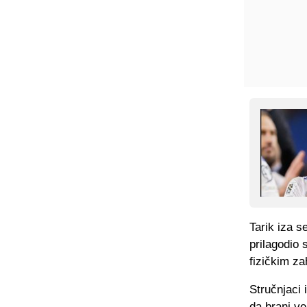
Tarik iza s
prilagodio 
fizičkim z
Stručnjaci 
da brani ve