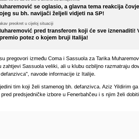
uharemović se oglasio, a glavna tema reakcija čovj
ojeg su bh. navijači željeli vidjeti na SP!
kav preokret u cijeloj situaciji
uharemović pred transferom koji će sve iznenaditi! 
premio potez o kojem bruji Italija!
 su pregovori između Coma i Sassuola za Tarika Muharemov
 zahtjevi Sassuola veliki, ali u klubu ozbiljno razmatraju do
efanzivca", navode informacije iz Italije.
edini tim koji želi stamenog bh. defanzivca. Aziz Yildirim ga
 pred predsjedničke izbore u Fenerbahčeu i s njim želi dobit