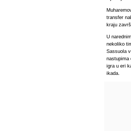
Muharemovi
transfer na
kraju završi
U narednim 
nekoliko ti
Sassuola v
nastupima d
igra u eri
ikada.