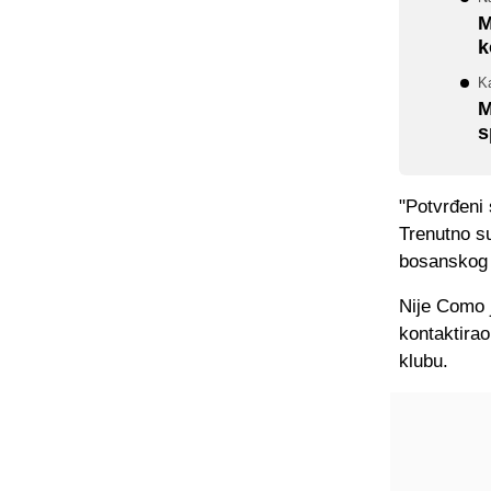
M
k
Ka
M
s
"Potvrđeni
Trenutno su
bosanskog d
Nije Como j
kontaktirao
klubu.