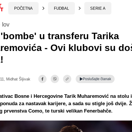
POČETNA
FUDBAL
SERIE A
 lov
 'bombe' u transferu Tarika
emovića - Ovi klubovi su doš
!
:11,
Midhat Šljivak
Poslušajte
članak
tivac Bosne i Hercegovine Tarik Muharemović na stolu 
ponuda za nastavak karijere, a sada su stigle još dvije. Že
og prvenstva Como, te turski velikan Fenerbahče.