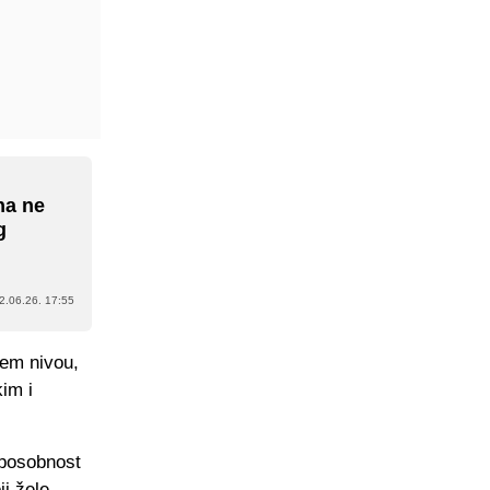
na ne
g
2.06.26. 17:55
šem nivou,
kim i
sposobnost
ji žele