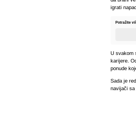
igrati napa
Potražite vi
U svakom s
karijere. O
ponude koj
Sada je re
navijači sa