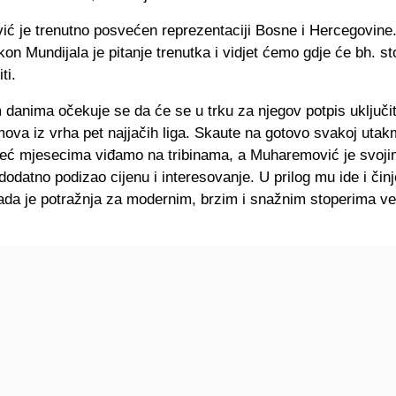
ć je trenutno posvećen reprezentaciji Bosne i Hercegovine.
kon Mundijala je pitanje trenutka i vidjet ćemo gdje će bh. s
ti.
danima očekuje se da će se u trku za njegov potpis uključit
mova iz vrha pet najjačih liga. Skaute na gotovo svakoj utak
eć mjesecima viđamo na tribinama, a Muharemović je svoji
odatno podizao cijenu i interesovanje. U prilog mu ide i čin
 kada je potražnja za modernim, brzim i snažnim stoperima v