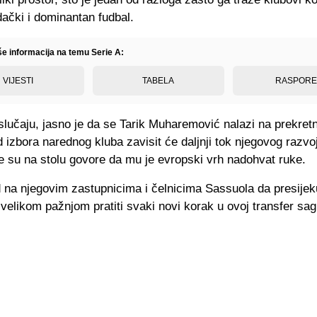
dački i dominantan fudbal.
še informacija na temu Serie A:
VIJESTI
TABELA
RASPOR
lučaju, jasno je da se Tarik Muharemović nalazi na prekretn
d izbora narednog kluba zavisit će daljnji tok njegovog razvo
e su na stolu govore da mu je evropski vrh nadohvat ruke.
d na njegovim zastupnicima i čelnicima Sassuola da presijek
 velikom pažnjom pratiti svaki novi korak u ovoj transfer sag