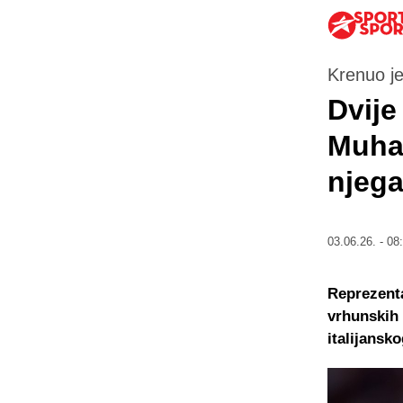
Krenuo je
Dvije
Muhar
njega
03.06.26. - 08
Reprezenta
vrhunskih 
italijansk