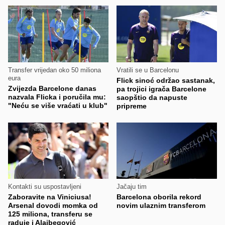
Transfer vrijedan oko 50 miliona
Vratili se u Barcelonu
eura
Flick sinoć održao sastanak,
Zvijezda Barcelone danas
pa trojici igrača Barcelone
nazvala Flicka i poručila mu:
saopštio da napuste
"Neću se više vraćati u klub"
pripreme
Kontakti su uspostavljeni
Jačaju tim
Zaboravite na Viniciusa!
Barcelona oborila rekord
Arsenal dovodi momka od
novim ulaznim transferom
125 miliona, transferu se
raduje i Alajbegović