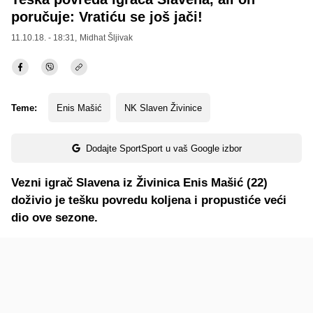
poručuje: Vratiću se još jači!
11.10.18. - 18:31,
Midhat Šljivak
Teme:
Enis Mašić
NK Slaven Živinice
Dodajte SportSport u vaš Google izbor
Vezni igrač Slavena iz Živinica Enis Mašić (22)
doživio je tešku povredu koljena i propustiće veći
dio ove sezone.