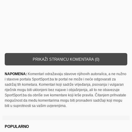
PRIKAŽI STRANICU KOMENTARA (0)
NAPOMENA:
Komentari odražavaju stavove njihovih autora/ica, a ne nužno
i stavove portala SportSport.ba te portal ne može i neće odgovarati za
sadržaj tih kometara. Komentari koji sadrže vrijeđanja, psovanja i vulgaran
riječnik mogu biti uklonjeni bez najave i objašnjenja, ali to ne obavezuje
SportSport.ba da obriše sve komentare koji krše pravila. Čitanjem prihvatate
mogućnost da među komentarima mogu biti pronađeni sadržaji koji mogu
biti u suprotnosti sa vašim uvjerenjima.
POPULARNO