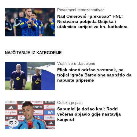
Povremeni reprezentativac
Nail Omerović "prekucao" HNL:
Nestvarna pobjeda Osijeka i
utakmica karijere za bh. fudbalera
NAJČITANIJE IZ KATEGORIJE
Vratili se u Barcelonu
Flick sinoć održao sastanak, pa
trojici igrača Barcelone saopštio da
napuste pripreme
Odluka je pala
Sapunici je došao kraj: Rodri
večeras objavio gdje nastavlja
karijeru!
2