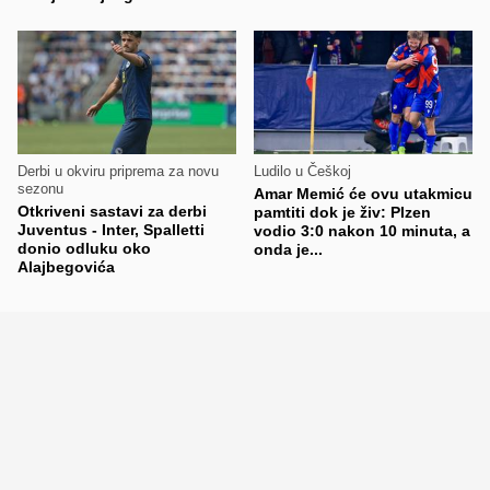
Derbi u okviru priprema za novu
Ludilo u Češkoj
sezonu
Amar Memić će ovu utakmicu
Otkriveni sastavi za derbi
pamtiti dok je živ: Plzen
Juventus - Inter, Spalletti
vodio 3:0 nakon 10 minuta, a
donio odluku oko
onda je...
Alajbegovića