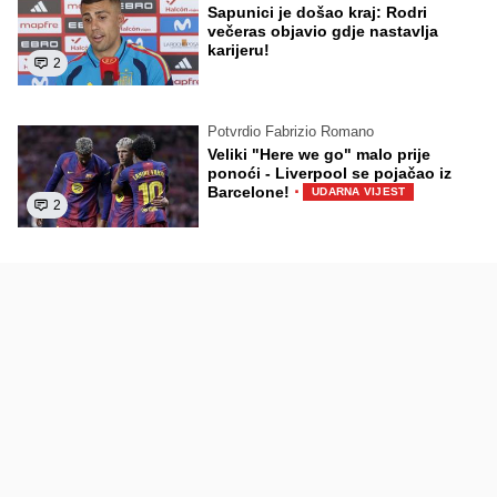
Sapunici je došao kraj: Rodri
večeras objavio gdje nastavlja
karijeru!
2
Potvrdio Fabrizio Romano
Veliki "Here we go" malo prije
ponoći - Liverpool se pojačao iz
·
Barcelone!
UDARNA VIJEST
2