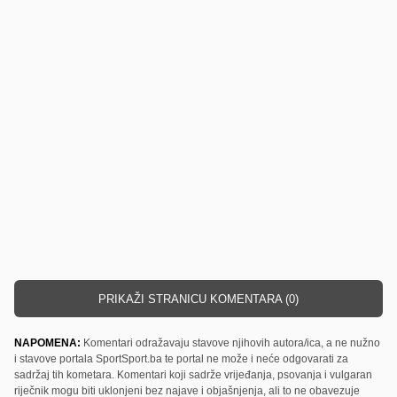
PRIKAŽI STRANICU KOMENTARA (0)
NAPOMENA:
Komentari odražavaju stavove njihovih autora/ica, a ne nužno
i stavove portala SportSport.ba te portal ne može i neće odgovarati za
sadržaj tih kometara. Komentari koji sadrže vrijeđanja, psovanja i vulgaran
riječnik mogu biti uklonjeni bez najave i objašnjenja, ali to ne obavezuje