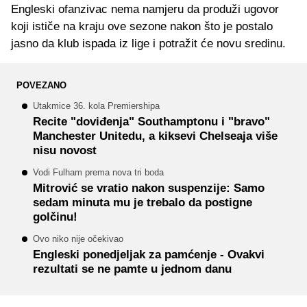
Engleski ofanzivac nema namjeru da produži ugovor
koji ističe na kraju ove sezone nakon što je postalo
jasno da klub ispada iz lige i potražit će novu sredinu.
POVEZANO
Utakmice 36. kola Premiershipa
Recite "doviđenja" Southamptonu i "bravo"
Manchester Unitedu, a kiksevi Chelseaja više
nisu novost
Vodi Fulham prema nova tri boda
Mitrović se vratio nakon suspenzije: Samo
sedam minuta mu je trebalo da postigne
golčinu!
Ovo niko nije očekivao
Engleski ponedjeljak za pamćenje - Ovakvi
rezultati se ne pamte u jednom danu