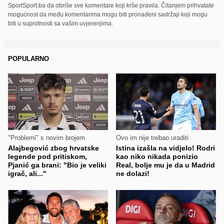
SportSport.ba da obriše sve komentare koji krše pravila. Čitanjem prihvatate
mogućnost da među komentarima mogu biti pronađeni sadržaji koji mogu
biti u suprotnosti sa vašim uvjerenjima.
POPULARNO
"Problemi" s novim brojem
Ovo im nije trebao uraditi
Alajbegović zbog hrvatske
Istina izašla na vidjelo! Rodri
legende pod pritiskom,
kao niko nikada ponizio
Pjanić ga brani: "Bio je veliki
Real, bolje mu je da u Madrid
igrač, ali..."
ne dolazi!