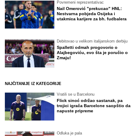
Povremeni reprezentativac
Nail Omerović "prekucao" HNL:
Nestvarna pobjeda Osijeka i
utakmica karijere za bh. fudbalera
Debitovao u velikom italijanskom derbiju
Spalletti odmah progovorio o
Alajbegoviću, evo šta je poručio o
Zmaju!
NAJČITANIJE IZ KATEGORIJE
Vratili se u Barcelonu
Flick sinoć održao sastanak, pa
trojici igrača Barcelone saopštio da
napuste pripreme
Odluka je pala