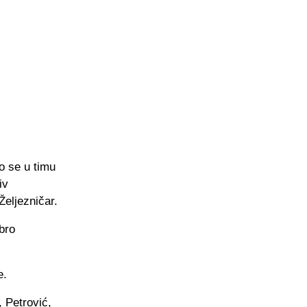
o se u timu
iv
Željezničar.
bro
e.
 Petrović,