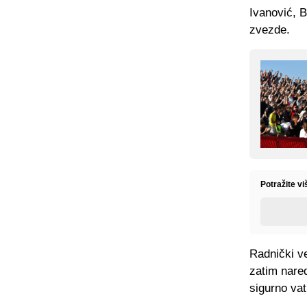
Ivanović, 
zvezde.
Potražite vi
Radnički v
zatim nared
sigurno vat