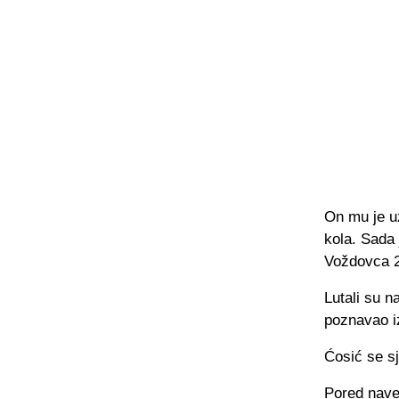
On mu je uz
kola. Sada 
Voždovca 2:
Lutali su n
poznavao i
Ćosić se sj
Pored naved