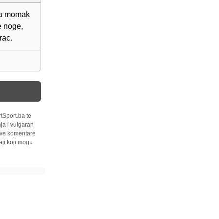
gra momak
e noge,
rac.
tSport.ba te
ja i vulgaran
 sve komentare
ji koji mogu