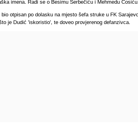
gaška imena. Radi se o Besimu Šerbečiću i Mehmedu Ćosiću
e bio otpisan po dolasku na mjesto šefa struke u FK Saraje
o je Dudić 'iskoristio', te doveo provjerenog defanzivca.