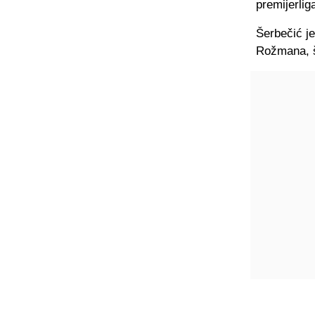
premijerli
Šerbečić j
Rožmana, št