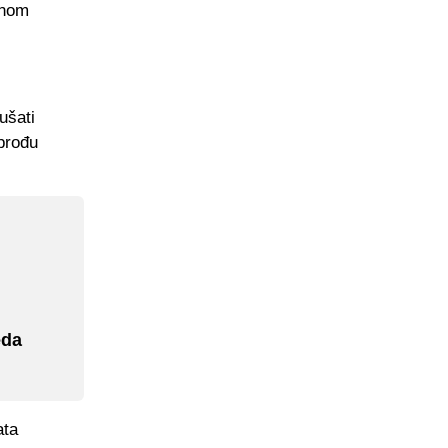
anom
ušati
 prođu
eda
ata