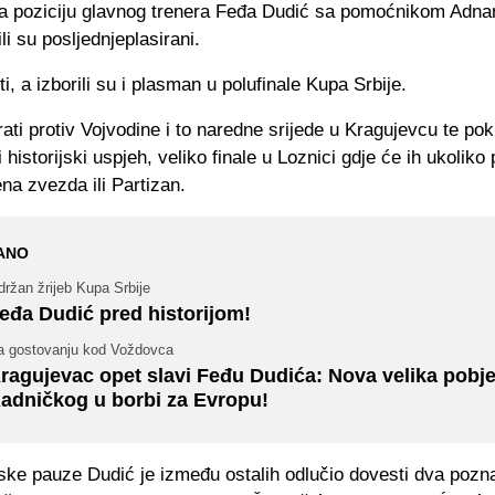
na poziciju glavnog trenera Feđa Dudić sa pomoćnikom Adn
li su posljednjeplasirani.
i, a izborili su i plasman u polufinale Kupa Srbije.
ati protiv Vojvodine i to naredne srijede u Kragujevcu te pok
i historijski uspjeh, veliko finale u Loznici gdje će ih ukoliko
na zvezda ili Partizan.
ANO
ržan žrijeb Kupa Srbije
eđa Dudić pred historijom!
a gostovanju kod Voždovca
ragujevac opet slavi Feđu Dudića: Nova velika pobj
adničkog u borbi za Evropu!
ke pauze Dudić je između ostalih odlučio dovesti dva pozn