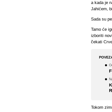
a kada je 
Jahićem, bi
Sada su pet
Tamo će igr
izboriti nov
čekati Crve
POVEZ
Od
F
N
K
R
Tokom zims