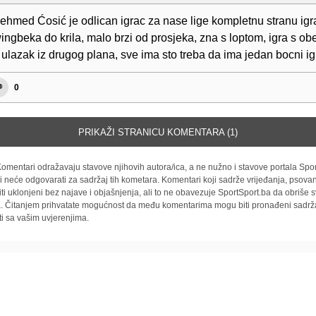
ehmed Ćosić je odlican igrac za nase lige kompletnu stranu i
ngbeka do krila, malo brzi od prosjeka, zna s loptom, igra s ob
 ulazak iz drugog plana, sve ima sto treba da ima jedan bocni ig
0
PRIKAŽI STRANICU KOMENTARA (1)
omentari odražavaju stavove njihovih autora/ica, a ne nužno i stavove portala Spor
i neće odgovarati za sadržaj tih kometara. Komentari koji sadrže vrijeđanja, psovan
iti uklonjeni bez najave i objašnjenja, ali to ne obavezuje SportSport.ba da obriše
la. Čitanjem prihvatate mogućnost da među komentarima mogu biti pronađeni sadrža
ti sa vašim uvjerenjima.