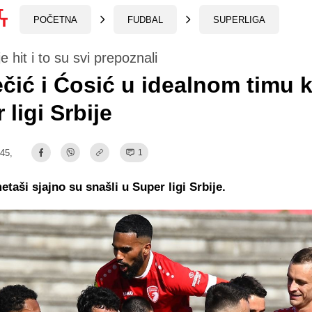
POČETNA
FUDBAL
SUPERLIGA
e hit i to su svi prepoznali
čić i Ćosić u idealnom timu k
 ligi Srbije
:45,
1
taši sjajno su snašli u Super ligi Srbije.