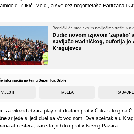
Bamidele, Zukić, Melo., a sve bez nogometaša Partizana i C
Radnički će pred svojim navijačima tražiti put d
Dudić novom izjavom 'zapalio' 
navijače Radničkog, euforija je 
Kragujevcu
1
še informacija na temu Super liga Srbije:
VIJESTI
TABELA
RASPOR
eć za vikend otvara play out duelom protiv Čukaričkog na Či
ne srijede slijedi duel sa Vojvodinom. Dva spektakla u Krag
rena atmosfera, kao što je bilo i protiv Novog Pazara.