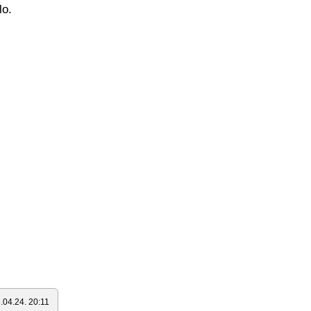
lo.
.04.24. 20:11