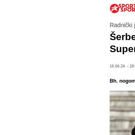
Radnički j
Šerbe
Super
16.04.24. - 18
Bh. nogome