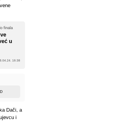
rvene
o finala
sve
već u
6.04.24. 16:38
ED
ka Dači, a
ujevcu i