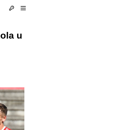
Otvori profil
Otvori meni
ola u