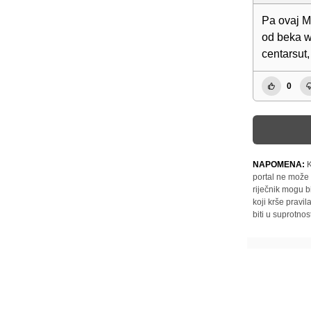
Pa ovaj M
od beka wi
centarsut,
0
NAPOMENA:
K
portal ne može 
riječnik mogu b
koji krše pravi
biti u suprotnos