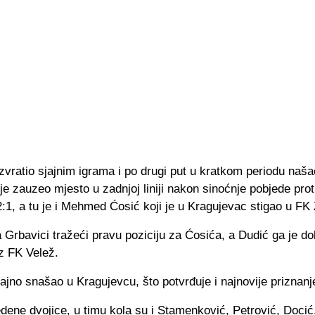
vratio sjajnim igrama i po drugi put u kratkom periodu naša
je zauzeo mjesto u zadnjoj liniji nakon sinoćnje pobjede prot
1, a tu je i Mehmed Ćosić koji je u Kragujevac stigao u FK 
a Grbavici tražeći pravu poziciju za Ćosića, a Dudić ga je do
z FK Velež.
ajno snašao u Kragujevcu, što potvrđuje i najnovije priznanj
ene dvojice, u timu kola su i Stamenković, Petrović, Docić,