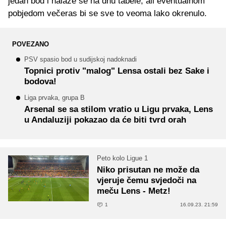
jedan bod i nalaze se na dnu tabele, ali eventualnom
pobjedom večeras bi se sve to veoma lako okrenulo.
POVEZANO
PSV spasio bod u sudijskoj nadoknadi
Topnici protiv "malog" Lensa ostali bez Sake i
bodova!
Liga prvaka, grupa B
Arsenal se sa stilom vratio u Ligu prvaka, Lens
u Andaluziji pokazao da će biti tvrd orah
Peto kolo Ligue 1
Niko prisutan ne može da
vjeruje čemu svjedoči na
meču Lens - Metz!
1
16.09.23. 21:59