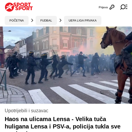
Prijava
Otvori profi
Ot
POČETNA
FUDBAL
UEFA LIGA PRVAKA
Upotrijebili i suzavac
Haos na ulicama Lensa - Velika tuča
huligana Lensa i PSV-a, policija tukla sve