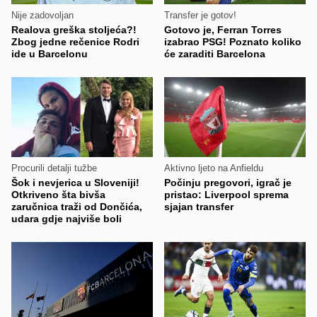
Nije zadovoljan
Transfer je gotov!
Realova greška stoljeća?!
Gotovo je, Ferran Torres
Zbog jedne rečenice Rodri
izabrao PSG! Poznato koliko
ide u Barcelonu
će zaraditi Barcelona
Procurili detalji tužbe
Aktivno ljeto na Anfieldu
Šok i nevjerica u Sloveniji!
Počinju pregovori, igrač je
Otkriveno šta bivša
pristao: Liverpool sprema
zaručnica traži od Dončića,
sjajan transfer
udara gdje najviše boli