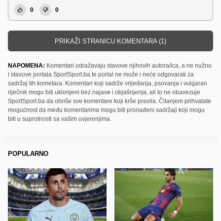
0
0
PRIKAŽI STRANICU KOMENTARA (1)
NAPOMENA:
Komentari odražavaju stavove njihovih autora/ica, a ne nužno
i stavove portala SportSport.ba te portal ne može i neće odgovarati za
sadržaj tih kometara. Komentari koji sadrže vrijeđanja, psovanja i vulgaran
riječnik mogu biti uklonjeni bez najave i objašnjenja, ali to ne obavezuje
SportSport.ba da obriše sve komentare koji krše pravila. Čitanjem prihvatate
mogućnost da među komentarima mogu biti pronađeni sadržaji koji mogu
biti u suprotnosti sa vašim uvjerenjima.
POPULARNO