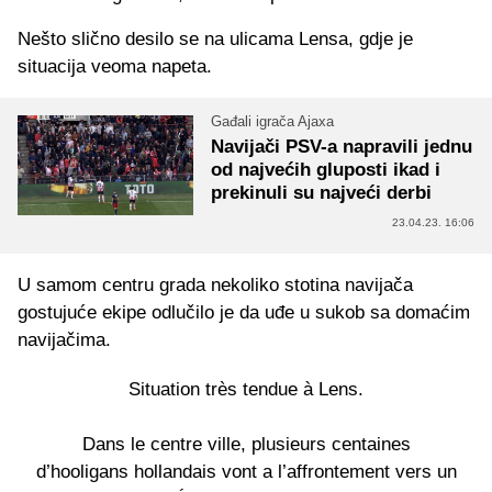
Nešto slično desilo se na ulicama Lensa, gdje je
situacija veoma napeta.
Gađali igrača Ajaxa
Navijači PSV-a napravili jednu
od najvećih gluposti ikad i
prekinuli su najveći derbi
23.04.23. 16:06
U samom centru grada nekoliko stotina navijača
gostujuće ekipe odlučilo je da uđe u sukob sa domaćim
navijačima.
Situation très tendue à Lens.
Dans le centre ville, plusieurs centaines
d’hooligans hollandais vont a l’affrontement vers un