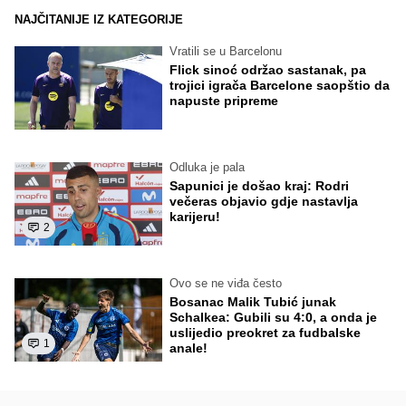
NAJČITANIJE IZ KATEGORIJE
Vratili se u Barcelonu
Flick sinoć održao sastanak, pa
trojici igrača Barcelone saopštio da
napuste pripreme
Odluka je pala
Sapunici je došao kraj: Rodri
večeras objavio gdje nastavlja
karijeru!
2
Ovo se ne viđa često
Bosanac Malik Tubić junak
Schalkea: Gubili su 4:0, a onda je
uslijedio preokret za fudbalske
1
anale!