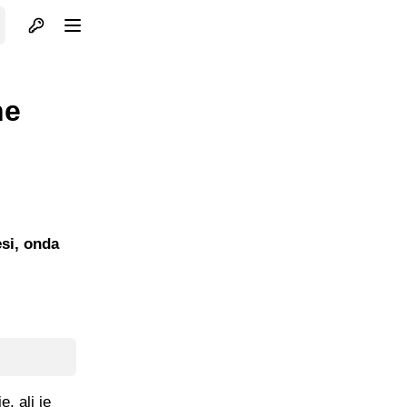
Otvori profil
Otvori meni
ne
esi, onda
, ali je