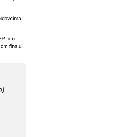
oldavcima
EP ni u
kom finalu
oj