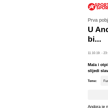
Prva pobj
U And
bi...
11.10.19. - 23
Mala i otp
slijedi sl
Teme:
Fud
Andora je n