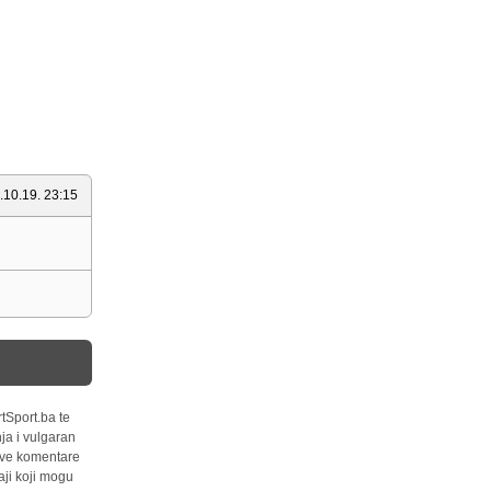
.10.19. 23:15
tSport.ba te
ja i vulgaran
 sve komentare
ji koji mogu