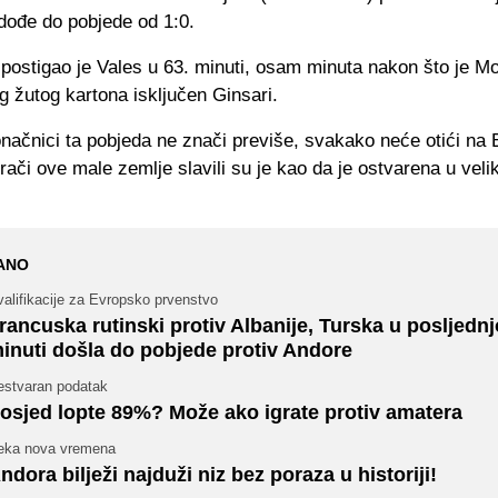
dođe do pobjede od 1:0.
 postigao je Vales u 63. minuti, osam minuta nakon što je M
 žutog kartona isključen Ginsari.
načnici ta pobjeda ne znači previše, svakako neće otići na 
 igrači ove male zemlje slavili su je kao da je ostvarena u veli
ANO
alifikacije za Evropsko prvenstvo
rancuska rutinski protiv Albanije, Turska u posljednj
inuti došla do pobjede protiv Andore
estvaran podatak
osjed lopte 89%? Može ako igrate protiv amatera
eka nova vremena
ndora bilježi najduži niz bez poraza u historiji!