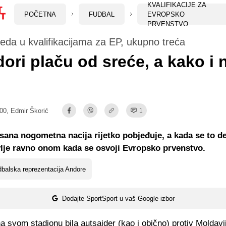
KVALIFIKACIJE ZA
POČETNA
FUDBAL
EVROPSKO
PRVENSTVO
eda u kvalifikacijama za EP, ukupno treća
ori plaču od sreće, a kako i 
:00,
Edmir Škorić
1
isana nogometna nacija rijetko pobjeđuje, a kada se to d
avlje ravno onom kada se osvoji Evropsko prvenstvo.
balska reprezentacija Andore
Dodajte SportSport u vaš Google izbor
a svom stadionu bila autsajder (kao i obično) protiv Moldavije