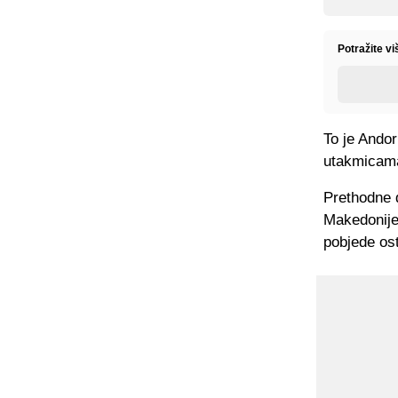
Potražite v
To je Andor
utakmicama
Prethodne d
Makedonije 
pobjede ost