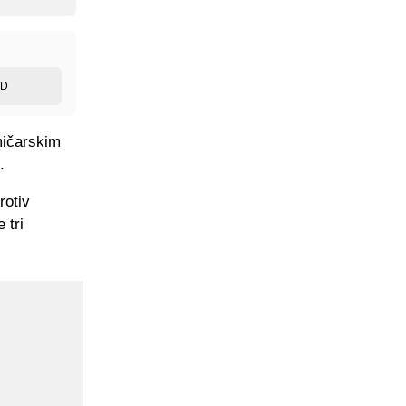
ED
kmičarskim
.
rotiv
 tri