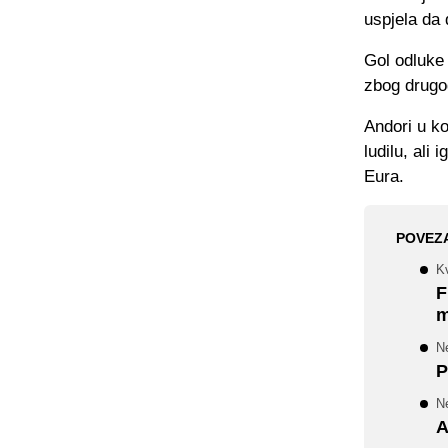
uspjela da 
Gol odluke
zbog drugog
Andori u ko
ludilu, ali
Eura.
POVEZ
Kv
F
m
N
P
N
A