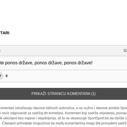
TARI
o
11
 ste ponos države, ponos države, ponos države!
0
PRIKAŽI STRANICU KOMENTARA (1)
omentari odražavaju stavove njihovih autora/ica, a ne nužno i stavove portala Spor
i neće odgovarati za sadržaj tih kometara. Komentari koji sadrže vrijeđanja, psovan
iti uklonjeni bez najave i objašnjenja, ali to ne obavezuje SportSport.ba da obriše
la. Čitanjem prihvatate mogućnost da među komentarima mogu biti pronađeni sadrža