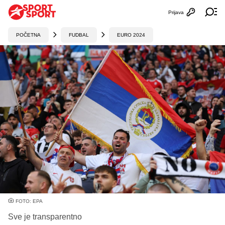
Prijava
Otvori profi
Ot
POČETNA
FUDBAL
EURO 2024
FOTO: EPA
Sve je transparentno