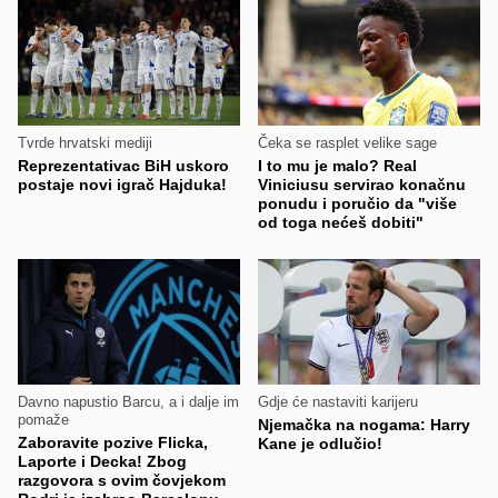
Tvrde hrvatski mediji
Čeka se rasplet velike sage
Reprezentativac BiH uskoro
I to mu je malo? Real
postaje novi igrač Hajduka!
Viniciusu servirao konačnu
ponudu i poručio da "više
od toga nećeš dobiti"
Davno napustio Barcu, a i dalje im
Gdje će nastaviti karijeru
pomaže
Njemačka na nogama: Harry
Zaboravite pozive Flicka,
Kane je odlučio!
Laporte i Decka! Zbog
razgovora s ovim čovjekom