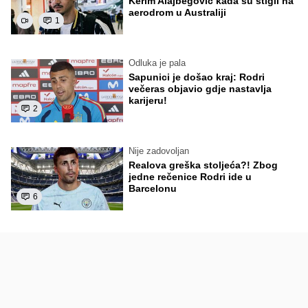
Kerim Alajbegović kada su stigli na
aerodrom u Australiji
1
Odluka je pala
Sapunici je došao kraj: Rodri
večeras objavio gdje nastavlja
karijeru!
2
Nije zadovoljan
Realova greška stoljeća?! Zbog
jedne rečenice Rodri ide u
Barcelonu
6