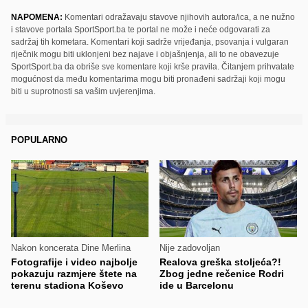
NAPOMENA:
Komentari odražavaju stavove njihovih autora/ica, a ne nužno
i stavove portala SportSport.ba te portal ne može i neće odgovarati za
sadržaj tih kometara. Komentari koji sadrže vrijeđanja, psovanja i vulgaran
riječnik mogu biti uklonjeni bez najave i objašnjenja, ali to ne obavezuje
SportSport.ba da obriše sve komentare koji krše pravila. Čitanjem prihvatate
mogućnost da među komentarima mogu biti pronađeni sadržaji koji mogu
biti u suprotnosti sa vašim uvjerenjima.
POPULARNO
Nakon koncerata Dine Merlina
Nije zadovoljan
Fotografije i video najbolje
Realova greška stoljeća?!
pokazuju razmjere štete na
Zbog jedne rečenice Rodri
terenu stadiona Koševo
ide u Barcelonu