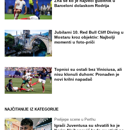
Zna se ko je najveći gubitnik u
Barceloni dolaskom Rodrija
Jubilarni 10. Red Bull Cliff Diving u
Mostaru kroz objektiv: Najbolji
momenti u foto-priči
Topnici su ostali bez Viniciusa, ali
nisu klonuli duhom: Pronađen je
novi krilni napadač
NAJČITANIJE IZ KATEGORIJE
Prelijepe scene u Perthu
Igrači Juventusa su shvatili ko je