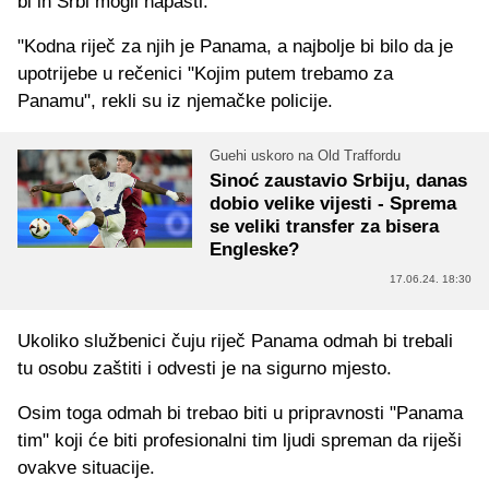
bi ih Srbi mogli napasti.
"Kodna riječ za njih je Panama, a najbolje bi bilo da je
upotrijebe u rečenici "Kojim putem trebamo za
Panamu", rekli su iz njemačke policije.
Guehi uskoro na Old Traffordu
Sinoć zaustavio Srbiju, danas
dobio velike vijesti - Sprema
se veliki transfer za bisera
Engleske?
17.06.24. 18:30
Ukoliko službenici čuju riječ Panama odmah bi trebali
tu osobu zaštiti i odvesti je na sigurno mjesto.
Osim toga odmah bi trebao biti u pripravnosti "Panama
tim" koji će biti profesionalni tim ljudi spreman da riješi
ovakve situacije.