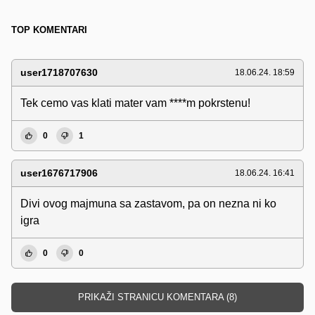
TOP KOMENTARI
user1718707630
18.06.24. 18:59
Tek cemo vas klati mater vam ****m pokrstenu!
0
1
user1676717906
18.06.24. 16:41
Divi ovog majmuna sa zastavom, pa on nezna ni ko
igra
0
0
PRIKAŽI STRANICU KOMENTARA (8)