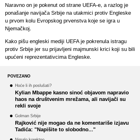
Naravno on je pokenut od strane UEFA-e, a razlog je
ponašanje navijača Srbije na utakmici protiv Engleske
u prvom kolu Evropskog prvenstva koje se igra u
Njemačkoj.
Kako pišu engleski mediji UEFA je pokrenula istragu
protiv Srbije jer su prijavljeni majmunski krici koji su bili
upućeni reprezentativcima Engleske.
POVEZANO
Hoće li ih poslušati?
Kylian Mbappe kasno sinoć objavom napravio
haos na društvenim mrežama, ali navijači su
rekli svoje
Golman Srbije
Rajković nije mogao da ne komentariše izjavu
Tadića: "Napišite to slobodno..."
Nimalo korektno