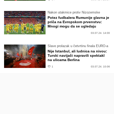
Nakon utakmice protiv Nizozemske
Potez fudbalera Rumunije glavna je
priča na Evropskom prvenstvu:
Mnogi mogu da se ugledaju
03.07.24. 14:00
Slave prolazak u četvrtinu finala EURO-a
Nije Istanbul, ali ludnica na nivou:
Turski navijači napravili spektakl
na ulicama Berlina
1
03.07.24. 10:06