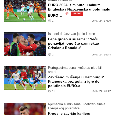
EURO 2024 iz minute u minut:
Engleska i Nizozemska u polufinalu
UŽIVO
EURO-a
1
06.07.24. 17:26
Iskusni defanzivac je bio iskren
Pepe grcao u suzama: "Neću
ponavljati ono što sam rekao
Cristianu Ronaldu"
2
06.07.24. 16:44
Portugalcima penali večeras nisu bili
sretni
Završeno mučenje u Hamburgu:
Francuska bez gola iz igre do
polufinala EURO-a
11
05.07.24. 23:42
Njemačka eliminisana u četvrtini finala
Evropskog prvenstva
Kroos je završio karijeru i