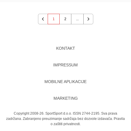
1
2
...
Previous
Next
KONTAKT
IMPRESSUM
MOBILNE APLIKACIJE
MARKETING
Copyright 2008-26. SportSport d.o.o. ISSN 2744-2195. Sva prava
zadržana. Zabranjeno preuzimanje sadržaja bez dozvole izdavača.
Pravila
o zaštiti privatnosti.