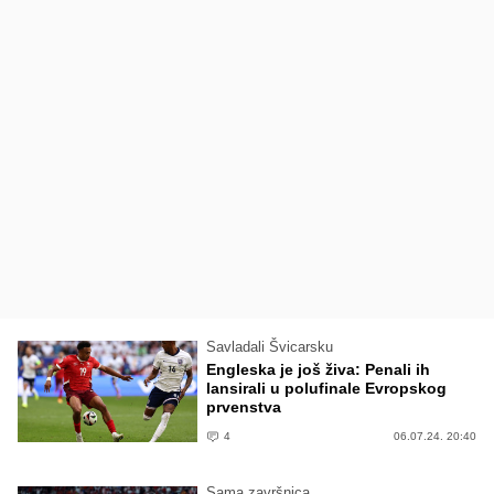
Savladali Švicarsku
Engleska je još živa: Penali ih
lansirali u polufinale Evropskog
prvenstva
4
06.07.24. 20:40
Sama završnica