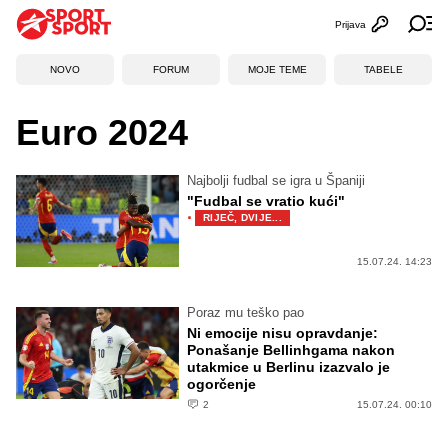
Prijava
Otvori profi
Ot
NOVO
FORUM
MOJE TEME
TABELE
Euro 2024
Najbolji fudbal se igra u Španiji
"Fudbal se vratio kući"
·
RIJEČ, DVIJE...
15.07.24. 14:23
Poraz mu teško pao
Ni emocije nisu opravdanje:
Ponašanje Bellinhgama nakon
utakmice u Berlinu izazvalo je
ogorčenje
2
15.07.24. 00:10