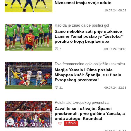
Nizozemci imaju svoje adute
10.07.24. 08:52
Kao da je znao da će postići gol
Samo nekoliko sati prije utakmice
Lamine Yamal poslao je "žestoku"
poruku o kojoj bruji Evropa
7
09.07.24. 23:48
Dva fenomenalna gola obilježila utakmicu
Magije Yamala i Olma poslale
Mbappea kući: Španija je u finalu
Evropskog prvenstva!
21
09.07.24. 22:53
Polufinale Evropskog prvenstva
Zavalite se i uživajte: Španci
preokrenuli, prvo golčina Yamala, a
onda autogol Koundea!
UŽIVO