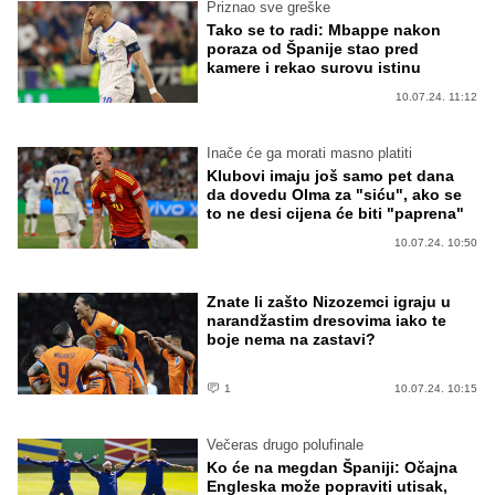
Priznao sve greške
Tako se to radi: Mbappe nakon
poraza od Španije stao pred
kamere i rekao surovu istinu
10.07.24. 11:12
Inače će ga morati masno platiti
Klubovi imaju još samo pet dana
da dovedu Olma za "siću", ako se
to ne desi cijena će biti "paprena"
10.07.24. 10:50
Znate li zašto Nizozemci igraju u
narandžastim dresovima iako te
boje nema na zastavi?
1
10.07.24. 10:15
Večeras drugo polufinale
Ko će na megdan Španiji: Očajna
Engleska može popraviti utisak,