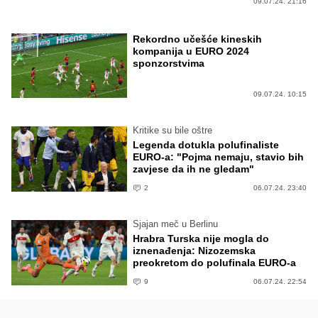
09.07.24. 21:16
Rekordno učešće kineskih
kompanija u EURO 2024
sponzorstvima
09.07.24. 10:15
Kritike su bile oštre
Legenda dotukla polufinaliste
EURO-a: "Pojma nemaju, stavio bih
zavjese da ih ne gledam"
2
06.07.24. 23:40
Sjajan meč u Berlinu
Hrabra Turska nije mogla do
iznenađenja: Nizozemska
preokretom do polufinala EURO-a
9
06.07.24. 22:54