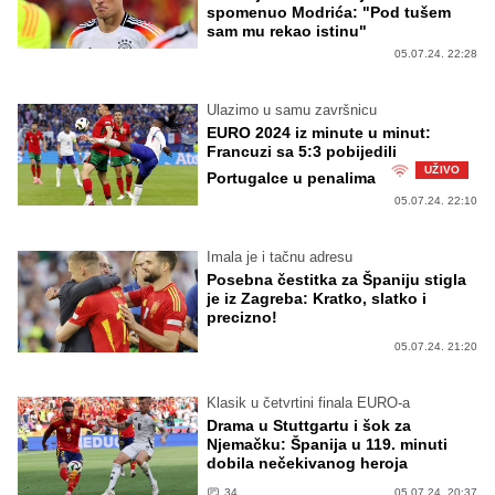
spomenuo Modrića: "Pod tušem
sam mu rekao istinu"
05.07.24. 22:28
Ulazimo u samu završnicu
EURO 2024 iz minute u minut:
Francuzi sa 5:3 pobijedili
UŽIVO
Portugalce u penalima
05.07.24. 22:10
Imala je i tačnu adresu
Posebna čestitka za Španiju stigla
je iz Zagreba: Kratko, slatko i
precizno!
05.07.24. 21:20
Klasik u četvrtini finala EURO-a
Drama u Stuttgartu i šok za
Njemačku: Španija u 119. minuti
dobila nečekivanog heroja
34
05.07.24. 20:37