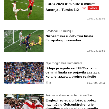
EURO 2024 iz minute u minut:
UŽIVO
Austrija - Turska 1:2
02.07.24. 21:06
Savladali Rumuniju
Nizozemska u četvrtini finala
Evropskog prvenstva
02.07.24. 19:53
Nije moglo bez komentara
Srbija je ispala sa EURO-a, ali u
osmini finala se pojavila zastava
koja je izazvala brojne reakcije
3
01.07.24. 00:11
Tokom utakmice protiv Slovačke
Englezi izgledaju loše, a potez
navijača u Gelsenkirchenu je
dovoljno opisao cijelu situaciju