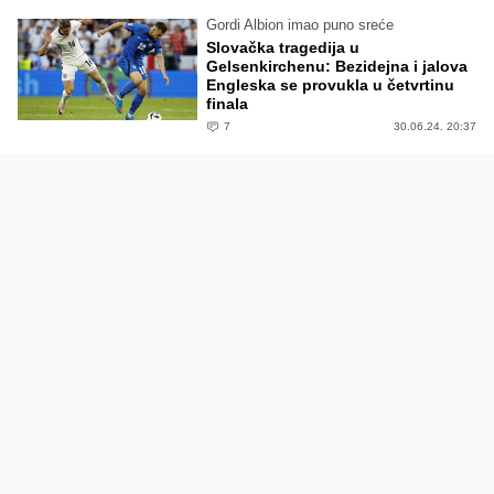
Gordi Albion imao puno sreće
Slovačka tragedija u
Gelsenkirchenu: Bezidejna i jalova
Engleska se provukla u četvrtinu
finala
7
30.06.24. 20:37