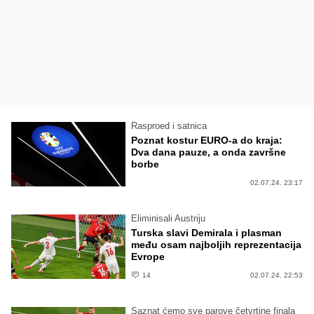
Rasproed i satnica
Poznat kostur EURO-a do kraja:
Dva dana pauze, a onda završne
borbe
02.07.24. 23:17
Eliminisali Austriju
Turska slavi Demirala i plasman
među osam najboljih reprezentacija
Evrope
14
02.07.24. 22:53
Saznat ćemo sve parove četvrtine finala