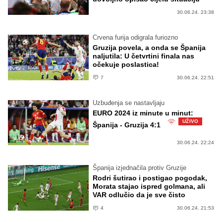
30.06.24. 23:38
Crvena furija odigrala furiozno
Gruzija povela, a onda se Španija
naljutila: U četvrtini finala nas
očekuje poslastica!
7
30.06.24. 22:51
Uzbuđenja se nastavljaju
EURO 2024 iz minute u minut:
UŽIVO
Španija - Gruzija 4:1
30.06.24. 22:24
Španija izjednačila protiv Gruzije
Rodri šutirao i postigao pogodak,
Morata stajao ispred golmana, ali
VAR odlučio da je sve čisto
4
30.06.24. 21:53