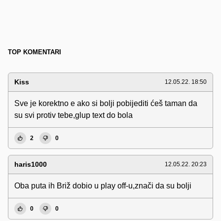
TOP KOMENTARI
Kiss
12.05.22. 18:50
Sve je korektno e ako si bolji pobijediti ćeš taman da
su svi protiv tebe,glup text do bola
2
0
haris1000
12.05.22. 20:23
Oba puta ih Briž dobio u play off-u,znači da su bolji
0
0