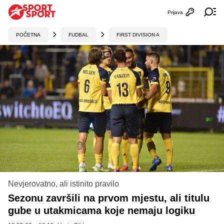
Prijava
Otvori profi
Ot
POČETNA
FUDBAL
FIRST DIVISION A
Nevjerovatno, ali istinito pravilo
Sezonu završili na prvom mjestu, ali titulu
gube u utakmicama koje nemaju logiku