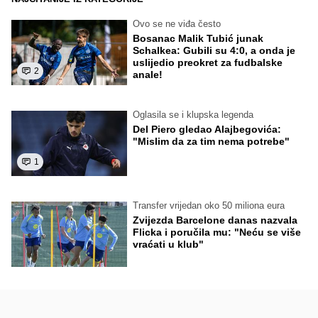
Ovo se ne viđa često
Bosanac Malik Tubić junak
Schalkea: Gubili su 4:0, a onda je
uslijedio preokret za fudbalske
2
anale!
Oglasila se i klupska legenda
Del Piero gledao Alajbegovića:
"Mislim da za tim nema potrebe"
1
Transfer vrijedan oko 50 miliona eura
Zvijezda Barcelone danas nazvala
Flicka i poručila mu: "Neću se više
vraćati u klub"