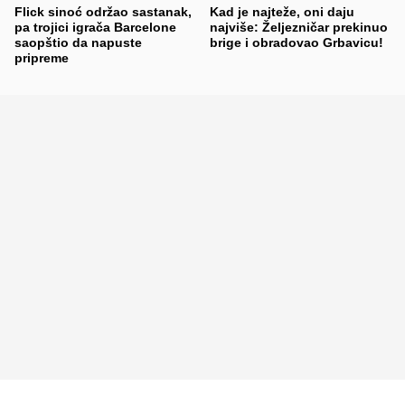
Flick sinoć održao sastanak,
Kad je najteže, oni daju
pa trojici igrača Barcelone
najviše: Željezničar prekinuo
saopštio da napuste
brige i obradovao Grbavicu!
pripreme