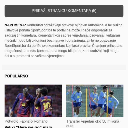
PRIKAŽI STRANICU KOMENTARA (5)
NAPOMENA:
Komentari odražavaju stavove njihovih autora/ica, a ne nužno
i stavove portala SportSport.ba te portal ne može i neće odgovarati za
sadržaj tih kometara. Komentari koji sadrže vrijeđanja, psovanja i vulgaran
riječnik mogu biti uklonjeni bez najave i objašnjenja, ali to ne obavezuje
SportSport.ba da obriše sve komentare koji krše pravila. Čitanjem prihvatate
mogućnost da među komentarima mogu biti pronađeni sadržaji koji mogu
biti u suprotnosti sa vašim uvjerenjima.
POPULARNO
Potvrdio Fabrizio Romano
Transfer vrijedan oko 50 miliona
eura
Veliki "Here we go" malo