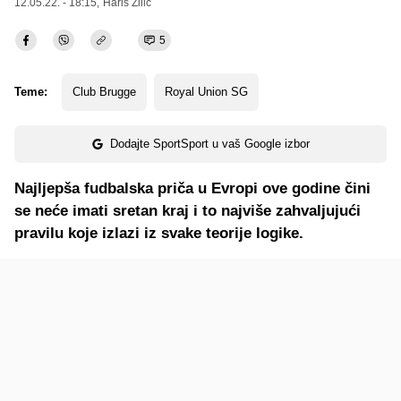
12.05.22. - 18:15,
Haris Zilić
5
Teme:
Club Brugge
Royal Union SG
Dodajte SportSport u vaš Google izbor
Najljepša fudbalska priča u Evropi ove godine čini
se neće imati sretan kraj i to najviše zahvaljujući
pravilu koje izlazi iz svake teorije logike.