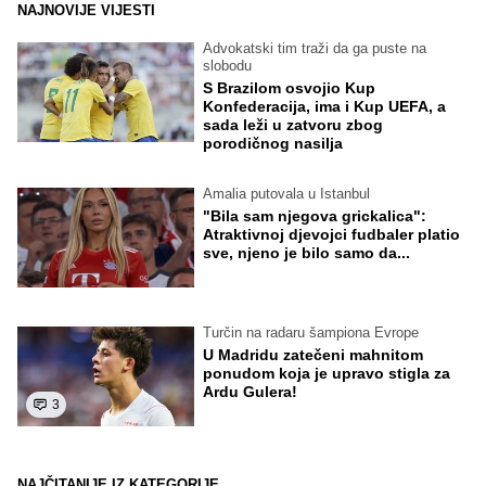
NAJNOVIJE VIJESTI
Advokatski tim traži da ga puste na
slobodu
S Brazilom osvojio Kup
Konfederacija, ima i Kup UEFA, a
sada leži u zatvoru zbog
porodičnog nasilja
Amalia putovala u Istanbul
"Bila sam njegova grickalica":
Atraktivnoj djevojci fudbaler platio
sve, njeno je bilo samo da...
Turčin na radaru šampiona Evrope
U Madridu zatečeni mahnitom
ponudom koja je upravo stigla za
Ardu Gulera!
3
NAJČITANIJE IZ KATEGORIJE