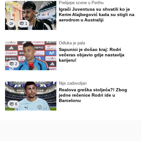
Prelijepe scene u Perthu
Igrači Juventusa su shvatili ko je
Kerim Alajbegović kada su stigli na
aerodrom u Australiji
1
Odluka je pala
Sapunici je došao kraj: Rodri
večeras objavio gdje nastavlja
karijeru!
2
Nije zadovoljan
Realova greška stoljeća?! Zbog
jedne rečenice Rodri ide u
Barcelonu
6