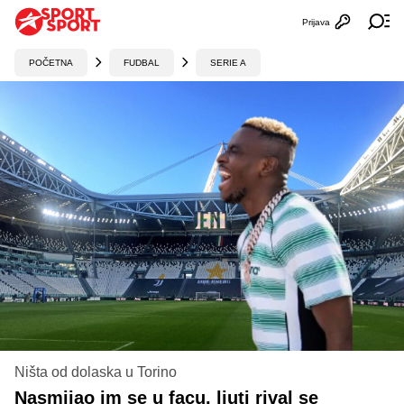
Prijava
Otvori profi
Ot
POČETNA
FUDBAL
SERIE A
Ništa od dolaska u Torino
Nasmijao im se u facu, ljuti rival se