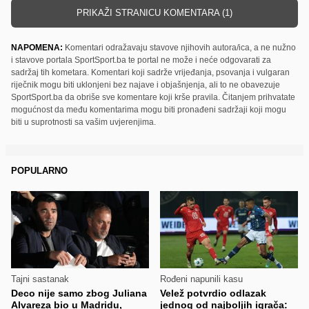
PRIKAŽI STRANICU KOMENTARA (1)
NAPOMENA:
Komentari odražavaju stavove njihovih autora/ica, a ne nužno
i stavove portala SportSport.ba te portal ne može i neće odgovarati za
sadržaj tih kometara. Komentari koji sadrže vrijeđanja, psovanja i vulgaran
riječnik mogu biti uklonjeni bez najave i objašnjenja, ali to ne obavezuje
SportSport.ba da obriše sve komentare koji krše pravila. Čitanjem prihvatate
mogućnost da među komentarima mogu biti pronađeni sadržaji koji mogu
biti u suprotnosti sa vašim uvjerenjima.
POPULARNO
Tajni sastanak
Rođeni napunili kasu
Deco nije samo zbog Juliana
Velež potvrdio odlazak
Alvareza bio u Madridu,
jednog od najboljih igrača: