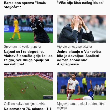
Barcelona sprema "krađu
"Više nije član našeg kluba"
stoljeća"?
Spreman na veliki transfer
Vjeruje u nova pojačanja
Najzad se i to dogodilo:
Jedno pitanje o Vlahoviću
Vlahović poručio gdje želi da
bilo je dovoljno: Spalletti
zaigra, sve druge opcije su
odmah spomenuo
mu nebitne!
Alajbegovića
Golčina kakva se rijetko viđa
Njegov status u ekipi se drastično
mijenja
Na semaforu 76. minuta i 1:1,