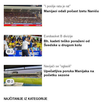
"I poslije rata je rat"
Manijaci odali počast Izetu Naniću
Eurobasket B divizije
Bh. kadeti teško poraženi od
Švedske u drugom kolu
2
Navijači se "oglasili"
Upečatljiva poruka Manijaka na
početku sezone
2
NAJČITANIJE IZ KATEGORIJE