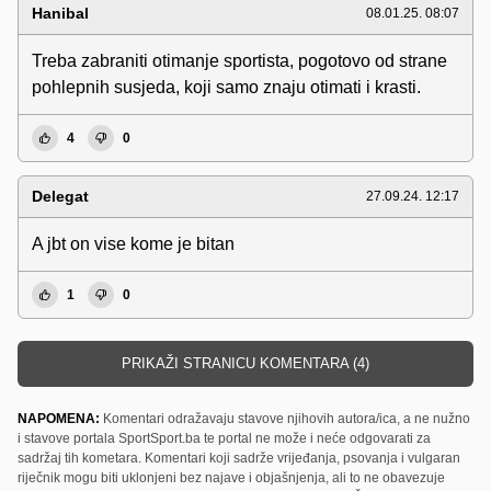
Hanibal
08.01.25. 08:07
Treba zabraniti otimanje sportista, pogotovo od strane
pohlepnih susjeda, koji samo znaju otimati i krasti.
4
0
Delegat
27.09.24. 12:17
A jbt on vise kome je bitan
1
0
PRIKAŽI STRANICU KOMENTARA (4)
NAPOMENA:
Komentari odražavaju stavove njihovih autora/ica, a ne nužno
i stavove portala SportSport.ba te portal ne može i neće odgovarati za
sadržaj tih kometara. Komentari koji sadrže vrijeđanja, psovanja i vulgaran
riječnik mogu biti uklonjeni bez najave i objašnjenja, ali to ne obavezuje