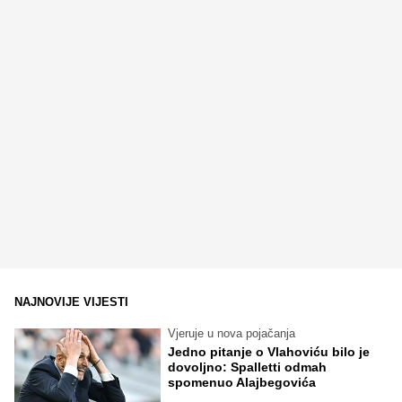
NAJNOVIJE VIJESTI
Vjeruje u nova pojačanja
Jedno pitanje o Vlahoviću bilo je
dovoljno: Spalletti odmah
spomenuo Alajbegovića