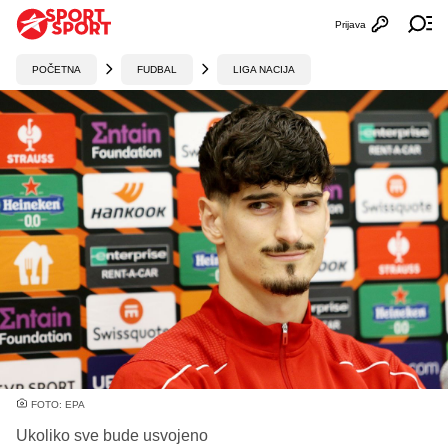
Prijava
Otvori profi
Ot
POČETNA
FUDBAL
LIGA NACIJA
FOTO: EPA
Ukoliko sve bude usvojeno