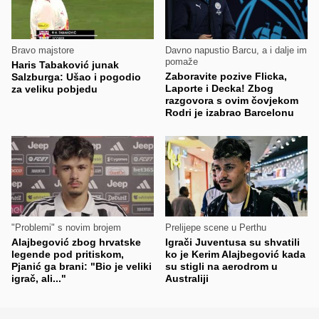
Bravo majstore
Davno napustio Barcu, a i dalje im
pomaže
Haris Tabaković junak
Zaboravite pozive Flicka,
Salzburga: Ušao i pogodio
Laporte i Decka! Zbog
za veliku pobjedu
razgovora s ovim čovjekom
Rodri je izabrao Barcelonu
"Problemi" s novim brojem
Prelijepe scene u Perthu
Alajbegović zbog hrvatske
Igrači Juventusa su shvatili
legende pod pritiskom,
ko je Kerim Alajbegović kada
Pjanić ga brani: "Bio je veliki
su stigli na aerodrom u
igrač, ali..."
Australiji