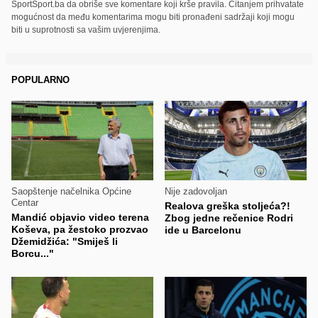
SportSport.ba da obriše sve komentare koji krše pravila. Čitanjem prihvatate
mogućnost da među komentarima mogu biti pronađeni sadržaji koji mogu
biti u suprotnosti sa vašim uvjerenjima.
POPULARNO
Saopštenje načelnika Općine
Nije zadovoljan
Centar
Realova greška stoljeća?!
Mandić objavio video terena
Zbog jedne rečenice Rodri
Koševa, pa žestoko prozvao
ide u Barcelonu
Džemidžića: "Smiješ li
Borcu..."