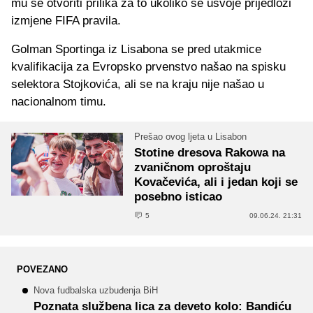
mu se otvoriti prilika za to ukoliko se usvoje prijedlozi
izmjene FIFA pravila.
Golman Sportinga iz Lisabona se pred utakmice
kvalifikacija za Evropsko prvenstvo našao na spisku
selektora Stojkovića, ali se na kraju nije našao u
nacionalnom timu.
Prešao ovog ljeta u Lisabon
Stotine dresova Rakowa na
zvaničnom oproštaju
Kovačevića, ali i jedan koji se
posebno isticao
5
09.06.24. 21:31
POVEZANO
Nova fudbalska uzbuđenja BiH
Poznata službena lica za deveto kolo: Bandiću