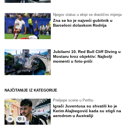
Njegov status u ekipi se drastično mijenja
Zna se ko je najveći gubitnik u
Barceloni dolaskom Rodrija
Jubilarni 10. Red Bull Cliff Diving u
Mostaru kroz objektiv: Najbolji
momenti u foto-priči
NAJČITANIJE IZ KATEGORIJE
Prelijepe scene u Perthu
Igrači Juventusa su shvatili ko je
Kerim Alajbegović kada su stigli na
aerodrom u Australiji
1