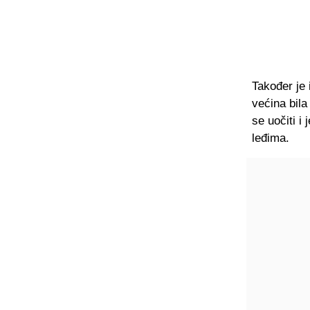
Također je i
većina bil
se uočiti i
leđima.