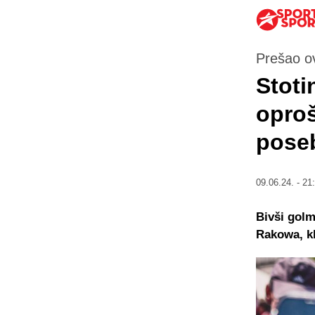
Prešao ov
Stot
oproš
poseb
09.06.24. - 21
Bivši golm
Rakowa, kl