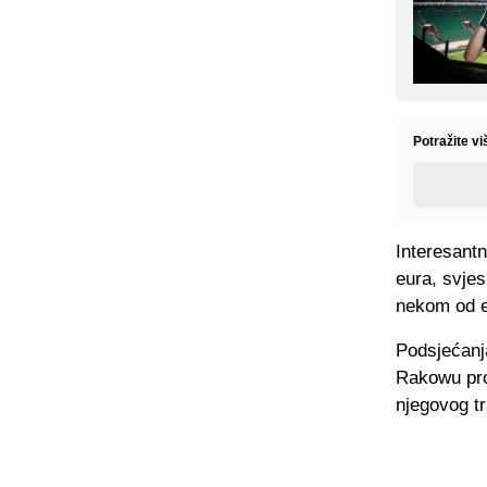
Potražite v
Interesantn
eura, svje
nekom od e
Podsjećanj
Rakowu prod
njegovog tr