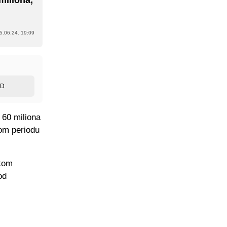
5.06.24. 19:09
ED
 60 miliona
nom periodu
skom
od