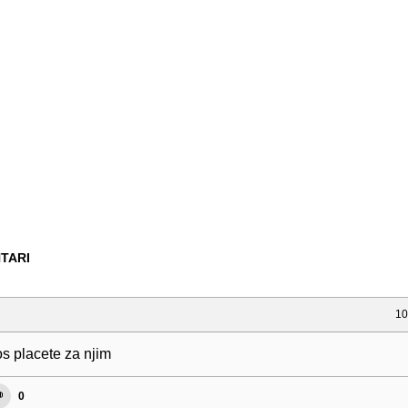
TARI
10
os placete za njim
0