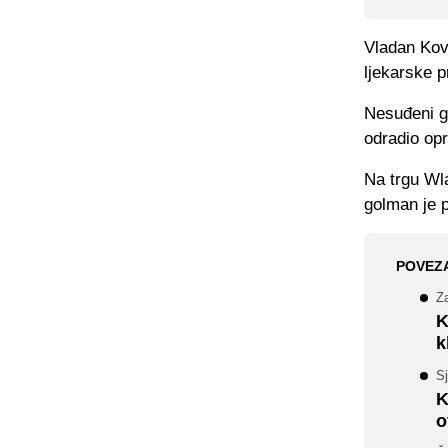
Vladan Kov
ljekarske p
Nesuđeni go
odradio opr
Na trgu Wl
golman je p
POVEZ
Z
K
k
S
K
o