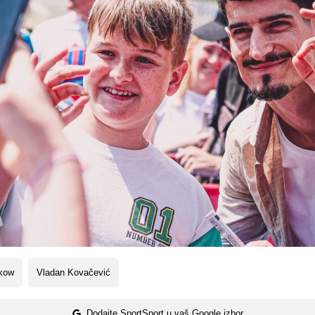
kow
Vladan Kovačević
Dodajte SportSport u vaš Google izbor