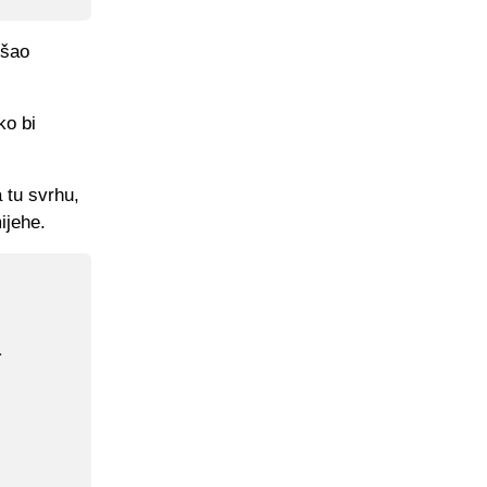
ošao
ko bi
 tu svrhu,
ijehe.
a