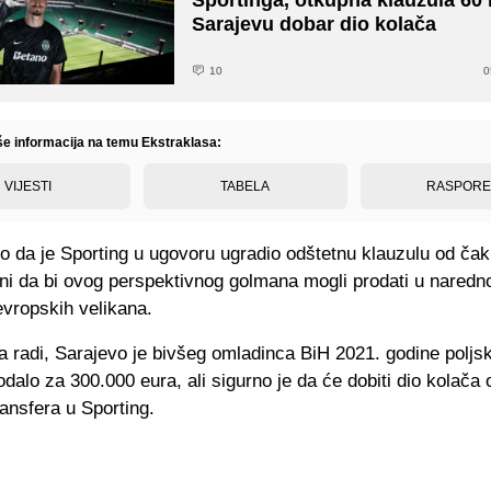
Sarajevu dobar dio kolača
10
0
iše informacija na temu Ekstraklasa:
VIJESTI
TABELA
RASPOR
o da je Sporting u ugovoru ugradio odštetnu klauzulu od čak
sni da bi ovog perspektivnog golmana mogli prodati u nared
vropskih velikana.
a radi, Sarajevo je bivšeg omladinca BiH 2021. godine polj
alo za 300.000 eura, ali sigurno je da će dobiti dio kolača 
ansfera u Sporting.