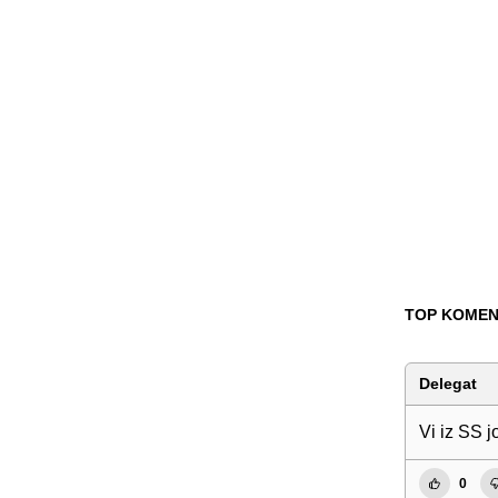
TOP KOMEN
Delegat
Vi iz SS j
0