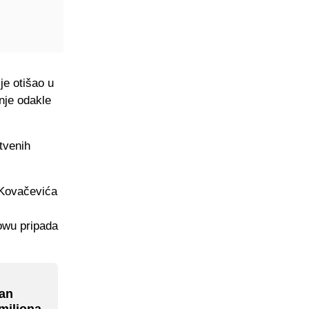
je otišao u
anje odakle
tvenih
a Kovačevića
owu pripada
man
miliona,