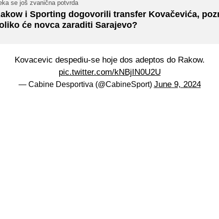
eka se još zvanična potvrda
akow i Sporting dogovorili transfer Kovačevića, poz
oliko će novca zaraditi Sarajevo?
Kovacevic despediu-se hoje dos adeptos do Rakow.
pic.twitter.com/kNBjIN0U2U
June 9, 2024
— Cabine Desportiva (@CabineSport)