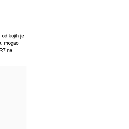
 od kojih je
wa, mogao
CR7 na