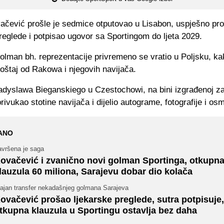
ačević prošle je sedmice otputovao u Lisabon, uspješno pr
reglede i potpisao ugovor sa Sportingom do ljeta 2029.
lman bh. reprezentacije privremeno se vratio u Poljsku, ka
oštaj od Rakowa i njegovih navijača.
adyslawa Bieganskiego u Czestochowi, na bini izgrađenoj za
rivukao stotine navijača i dijelio autograme, fotografije i osm
ANO
avršena je saga
ovačević i zvanično novi golman Sportinga, otkupn
lauzula 60 miliona, Sarajevu dobar dio kolača
jajan transfer nekadašnjeg golmana Sarajeva
ovačević prošao ljekarske preglede, sutra potpisuje,
tkupna klauzula u Sportingu ostavlja bez daha