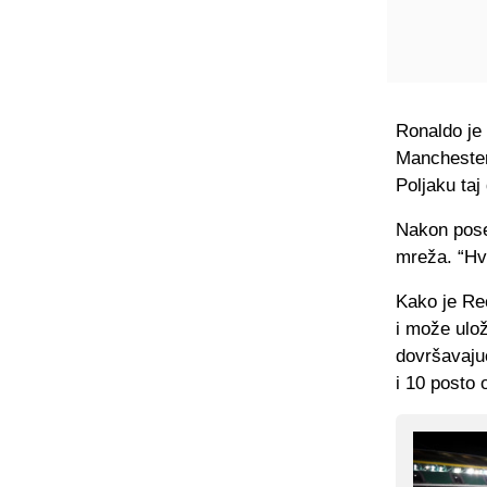
Ronaldo je 
Manchester 
Poljaku taj 
Nakon pose
mreža. “Hva
Kako je Rec
i može ulož
dovršavaju
i 10 posto 