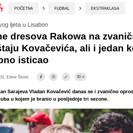
POČETNA
FUDBAL
EKSTRAKLASA
og ljeta u Lisabon
ine dresova Rakowa na zvani
taju Kovačevića, ali i jedan k
no isticao
:31,
Edmir Škorić
4
an Sarajeva Vladan Kovačević danas se i zvanično opros
uba u kojem je branio u posljednje tri sezone.