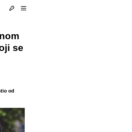
Otvori profil
Otvori meni
čnom
oji se
tio od