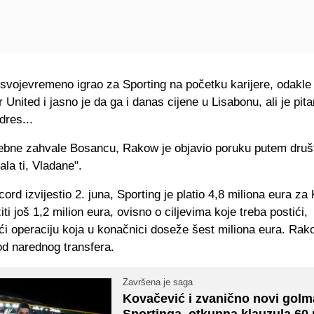
svojevremeno igrao za Sporting na početku karijere, odakle 
United i jasno je da ga i danas cijene u Lisabonu, ali je pit
dres...
bne zahvale Bosancu, Rakow je objavio poruku putem druš
la ti, Vladane".
ord izvijestio 2. juna, Sporting je platio 4,8 miliona eura z
iti još 1,2 milion eura, ovisno o ciljevima koje treba postići,
ći operaciju koja u konačnici doseže šest miliona eura. Rak
od narednog transfera.
Završena je saga
Kovačević i zvanično novi gol
Sportinga, otkupna klauzula 60 