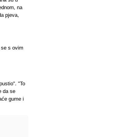
jednom, na
da pjeva,
 se s ovim
pustio". "To
e da se
aće gume i