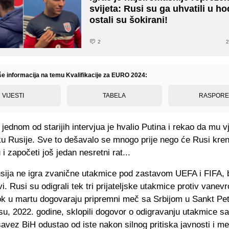
svijeta: Rusi su ga uhvatili u ho
ostali su šokirani!
2
2
iše informacija na temu Kvalifikacije za EURO 2024:
VIJESTI
TABELA
RASPOR
jednom od starijih intervjua je hvalio Putina i rekao da mu v
ku Rusije. Sve to dešavalo se mnogo prije nego će Rusi kren
 i započeti još jedan nesretni rat...
sija ne igra zvanične utakmice pod zastavom UEFA i FIFA, 
vi. Rusi su odigrali tek tri prijateljske utakmice protiv vanev
ok u martu dogovaraju pripremni meč sa Srbijom u Sankt Pe
u, 2022. godine, sklopili dogovor o odigravanju utakmice sa 
avez BiH odustao od iste nakon silnog pritiska javnosti i me