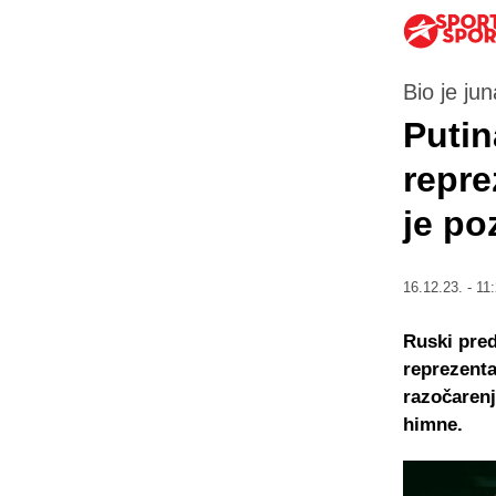
Bio je ju
Putin
repre
je po
16.12.23. - 11
Ruski pred
reprezenta
razočarenj
himne.