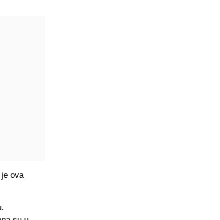
 je ova
u.
ana su u