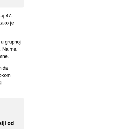
aj 47-
tako je
 u grupnoj
a. Naime,
mne.
nida
tokom
g
iji od