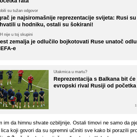
očetka rata
bili su tužan odgovor
grač je najsiromašnije reprezentacije svijeta: Rusi su
hvatili u hodniku, ostali su šokirani!
H nije u toj skupini
est zemalja je odlučilo bojkotovati Ruse unatoč odlu
EFA-e
Utakmica u martu?
Reprezentacija s Balkana bit će 
evropski rival Rusiji od početka
1
im da himnu shvate ozbiljnije. Ostali timovi ne samo da pj
 lica koji govori da su spremni učiniti sve kako bi porazili pro