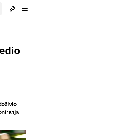
Otvori profil
Otvori meni
jedio
doživio
oniranja