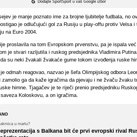
Dodajte SportSport u vaš Google izbor
jev je manje poznato ime za brojne ljubitelje fudbala, no ov
ostigao je odlučujući gol za Rusiju u play-offu protiv Velsa i 
ju na Euro 2004.
ije proslavila na tom Evropskom prvenstvu, pa je ispala već
nom je stvari razljutila i ruskog predsjednika Vladimira Putin
 da su neki žvakali žvakaće gume tokom izvođenja ruske hi
 je odmah reagovao, nazvao je šefa Olimpijskog odbora Leo
i zamolio ga da kaže igračima da pjevaju i ne žvaču žvaku 
uske himne. Tjagačev je te riječi prenio predsjedniku Rusko
 saveza Koloskovu, a on igračima.
ANO
takmica u martu?
eprezentacija s Balkana bit će prvi evropski rival Rus