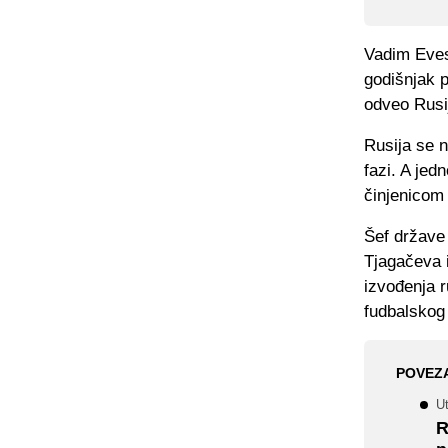
Vadim Evese
godišnjak p
odveo Rusi
Rusija se n
fazi. A jed
činjenicom
Šef države
Tjagačeva 
izvođenja r
fudbalskog
POVEZ
U
R