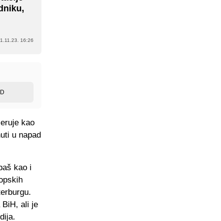
dniku,
1.11.23. 16:26
ED
jeruje kao
uti u napad
baš kao i
ropskih
terburgu.
BiH, ali je
dija.