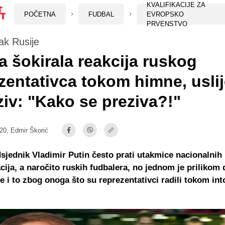
KVALIFIKACIJE ZA
POČETNA
FUDBAL
EVROPSKO
PRVENSTVO
nak Rusije
a šokirala reakcija ruskog
zentativca tokom himne, usli
ziv: "Kako se preziva?!"
:20,
Edmir Škorić
sjednik Vladimir Putin često prati utakmice nacionalnih
cija, a naročito ruskih fudbalera, no jednom je prilikom 
e i to zbog onoga što su reprezentativci radili tokom int