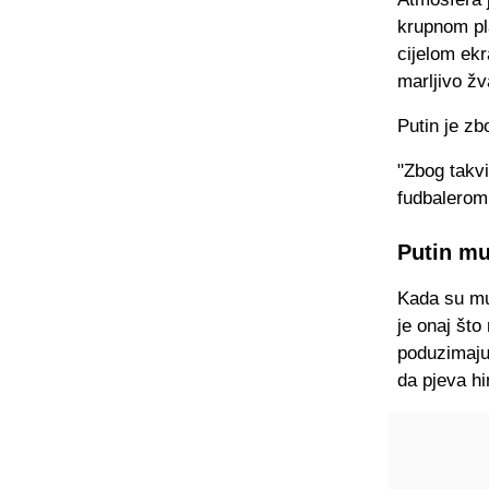
krupnom pla
cijelom ekr
marljivo ž
Putin je zb
"Zbog takvi
fudbalerom.
Putin mu
Kada su mu 
je onaj št
poduzimaju
da pjeva h