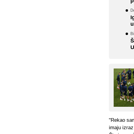
p
Do
I
u
Bi
Š
U
"Rekao sam 
imaju izraz