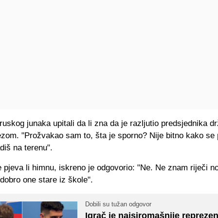
ruskog junaka upitali da li zna da je razljutio predsjednika d
ezom. "Prožvakao sam to, šta je sporno? Nije bitno kako se
diš na terenu".
e pjeva li himnu, iskreno je odgovorio: "Ne. Ne znam riječi 
dobro one stare iz škole".
Dobili su tužan odgovor
Igrač je najsiromašnije reprezen