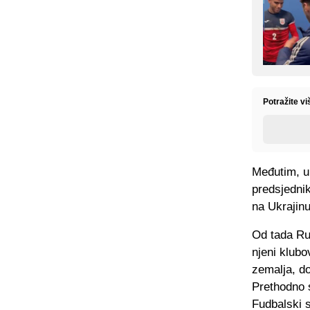
Potražite v
Međutim, u 
predsjedni
na Ukrajinu
Od tada Ru
njeni klubo
zemalja, d
Prethodno s
Fudbalski s