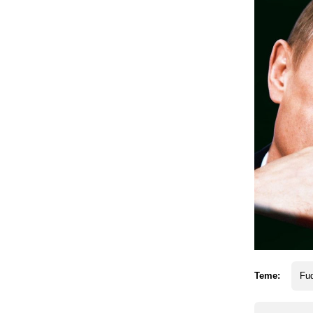
Teme:
Fud