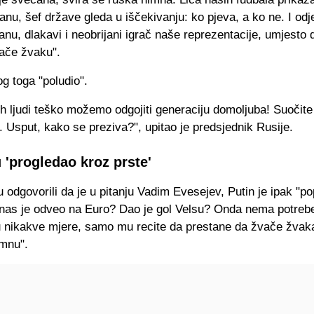
nu, šef države gleda u iščekivanju: ko pjeva, a ko ne. I od
anu, dlakavi i neobrijani igrač naše reprezentacije, umjesto 
vače žvaku".
og toga "poludio".
h ljudi teško možemo odgojiti generaciju domoljuba! Suočite
 Usput, kako se preziva?", upitao je predsjednik Rusije.
 'progledao kroz prste'
odgovorili da je u pitanju Vadim Evesejev, Putin je ipak "po
o nas je odveo na Euro? Dao je gol Velsu? Onda nema potreb
 nikakve mjere, samo mu recite da prestane da žvače žvak
imnu".