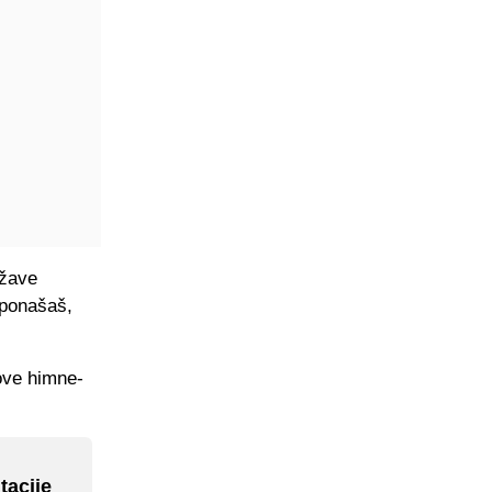
ržave
 ponašaš,
nove himne-
tacije