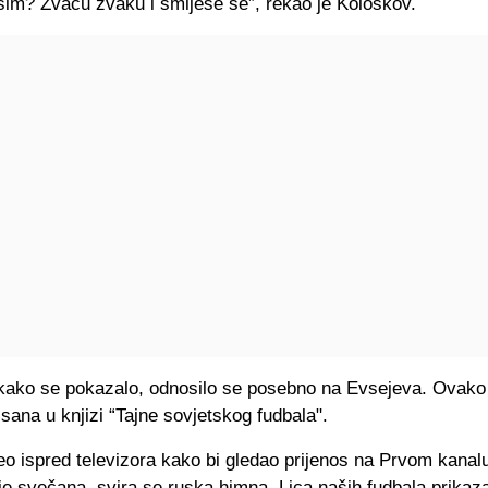
ašim? Žvaču žvaku i smiješe se”, rekao je Koloskov.
 kako se pokazalo, odnosilo se posebno na Evsejeva. Ovako
sana u knjizi “Tajne sovjetskog fudbala".
jeo ispred televizora kako bi gledao prijenos na Prvom kanal
je svečana, svira se ruska himna. Lica naših fudbala prikaz