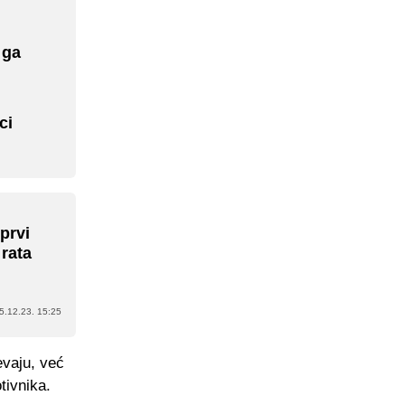
 ga
ci
prvi
 rata
5.12.23. 15:25
evaju, već
tivnika.