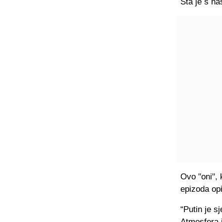
Šta je s n
Ovo "oni",
epizoda opi
“Putin je s
Atmosfera 