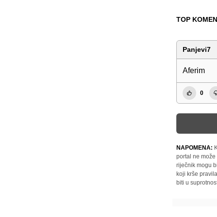
TOP KOMEN
Panjevi7
Aferim
0
NAPOMENA:
K
portal ne može 
riječnik mogu b
koji krše pravi
biti u suprotnos