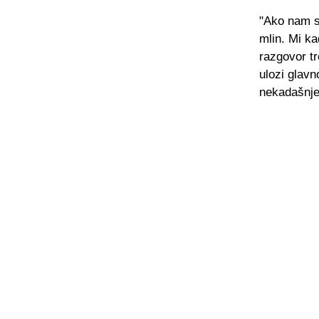
"Ako nam se
mlin. Mi ka
razgovor t
ulozi glavn
nekadašnje