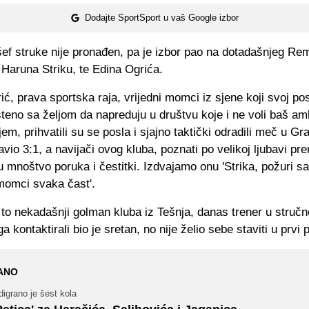
Dodajte SportSport u vaš Google izbor
šef struke nije pronađen, pa je izbor pao na dotadašnjeg Re
Haruna Striku, te Edina Ogrića.
rić, prava sportska raja, vrijedni momci iz sjene koji svoj p
teno sa željom da napreduju u društvu koje i ne voli baš am
em, prihvatili su se posla i sjajno taktički odradili meč u Gr
vio 3:1, a navijači ovog kluba, poznati po velikoj ljubavi pr
u mnoštvo poruka i čestitki. Izdvajamo onu 'Strika, požuri s
momci svaka čast'.
 to nekadašnji golman kluba iz Tešnja, danas trener u struč
 kontaktirali bio je sretan, no nije želio sebe staviti u prvi p
ANO
igrano je šest kola