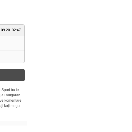
.09.20. 02:47
tSport.ba te
ja i vulgaran
 sve komentare
ji koji mogu