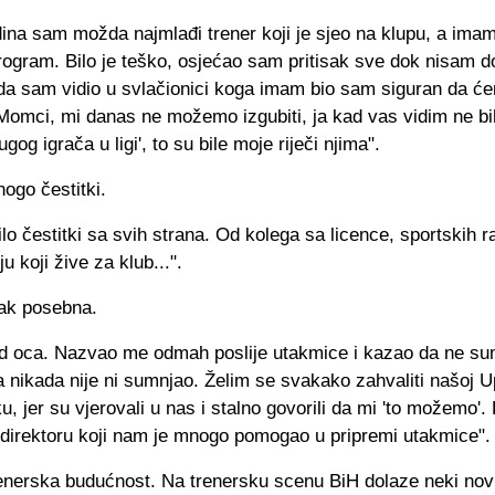
dina sam možda najmlađi trener koji je sjeo na klupu, a ima
rogram. Bilo je teško, osjećao sam pritisak sve dok nisam 
ada sam vidio u svlačionici koga imam bio sam siguran da ć
 'Momci, mi danas ne možemo izgubiti, ja kad vas vidim ne bi
gog igrača u ligi', to su bile moje riječi njima".
ogo čestitki.
ilo čestitki sa svih strana. Od kolega sa licence, sportskih r
ju koji žive za klub...".
pak posebna.
od oca. Nazvao me odmah poslije utakmice i kazao da ne su
 nikada nije ni sumnjao. Želim se svakako zahvaliti našoj U
u, jer su vjerovali u nas i stalno govorili da mi 'to možemo'. 
direktoru koji nam je mnogo pomogao u pripremi utakmice".
renerska budućnost. Na trenersku scenu BiH dolaze neki novi '