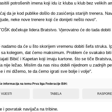
asitili potrošenih imena koji idu iz kluba u klub bez velikih a
aj da je kod publike došlo do zasićenja starijih trenera. Nav
jude, neke nove trenere koji će donijeti nešto novo".
OŠK dočekuje lidera Bratstvo. Vjerovatno će do tada dobiti
 nadamo da će u što skorijem vremenu dobiti šefa struka. Ip
 sa kolegom, dat ćemo maksimum. Problem će svakako biti 
jati Bibić i Kapetan koji imaju kartone. što se tiče Bratstv
a nije ležao. Mislim da nas nisu dobili nijednom u zadnjih p
e i mi dižemo, te da ćemo igrati sve bolje i volje".
še informacija na temu Prva liga Federacije BiH:
VIJESTI
TABELA
RASPOR
 i povratak navijača na tribine.