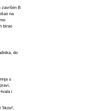
m završen B
došao na
emo
h birao
adnika, do
mnja u
pravi,
Hvala i
likovi',