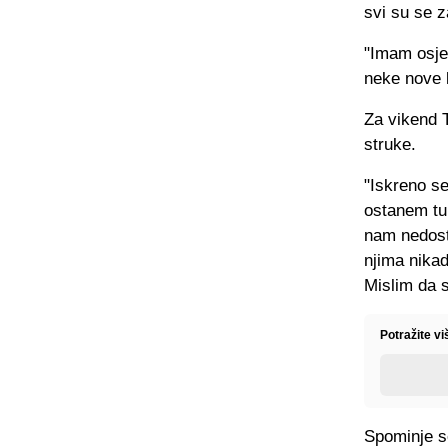
svi su se z
"Imam osjeć
neke nove l
Za vikend T
struke.
"Iskreno se
ostanem tu
nam nedosta
njima nikad
Mislim da s
Potražite vi
Spominje se