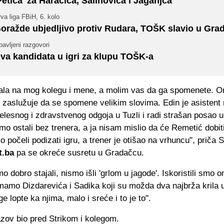
Petica' za Haračića, Salihovića i Jaganjca
va liga FBiH, 6. kolo
oražde ubjedljivo protiv Rudara, TOŠK slavio u Gra
avljeni razgovori
va kandidata u igri za klupu TOŠK-a
pala na mog kolegu i mene, a molim vas da ga spomenete. O
 zaslužuje da se spomene velikim slovima. Edin je asistent
jelesnog i zdravstvenog odgoja u Tuzli i radi strašan posao u
o ostali bez trenera, a ja nisam mislio da će Remetić dobit
počeli podizati igru, a trener je otišao na vrhuncu", priča S
t.ba
pa se okreće susretu u Gradačcu.
mo dobro stajali, nismo išli 'grlom u jagode'. Iskoristili smo o
amo Dizdarevića i Sadika koji su možda dva najbrža krila u 
uge lopte ka njima, malo i sreće i to je to".
zazov bio pred Strikom i kolegom.