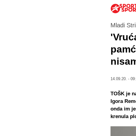
Mladi Str
'Vruć
pamće
nisam
14.09.20. - 09
TOŠK je na
Igora Reme
onda im je
krenula pl