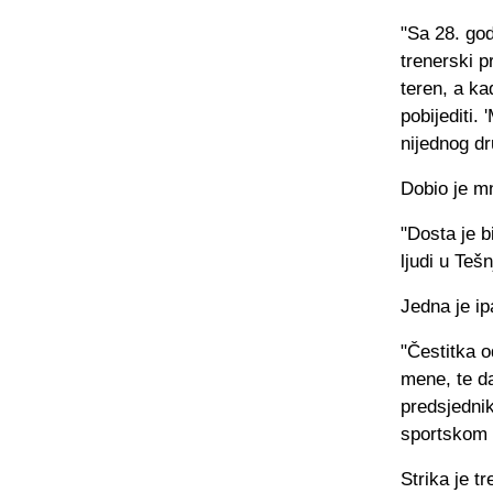
"Sa 28. go
trenerski p
teren, a k
pobijediti.
nijednog dru
Dobio je mn
"Dosta je b
ljudi u Tešn
Jedna je i
"Čestitka 
mene, te da
predsjednik
sportskom 
Strika je t