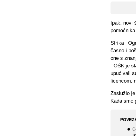
Ipak, novi 
pomoćnika 
Strika i Og
časno i poš
one s znanj
TOŠK je sla
upućivali s
licencom, 
Zaslužio je
Kada smo ga
POVEZ
Od