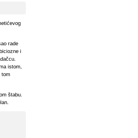
metićevog
osao rade
biciozne i
adačcu.
ema istom,
a tom
nom štabu.
lan.