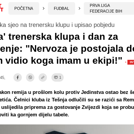
PRVA LIGA
POČETNA
FUDBAL
FEDERACIJE BIH
ika sjeo na trenersku klupu i upisao pobjedu
a' trenerska klupa i dan za
nje: "Nervoza je postojala d
 vidio koga imam u ekipi!"
·
IN
:45,
1
kon remija u prošlom kolu protiv Jedinstva ostao bez š
tića. Čelnici kluba iz Tešnja odlučili su se razići sa Re
 uslijedila priprema za gostovanje Zvijezdi koja se probud
oviti ka gornjem dijelu tabele.