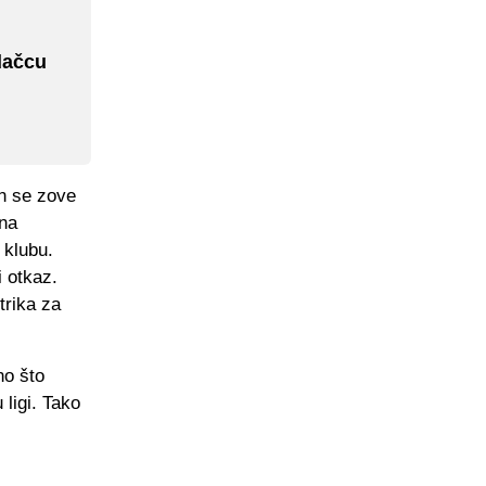
dačcu
n se zove
 na
 klubu.
i otkaz.
trika za
no što
ligi. Tako