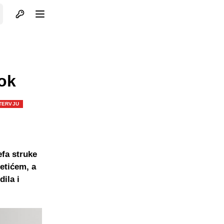
Otvori profil
Otvori meni
ok
TERVJU
efa struke
metićem, a
ila i