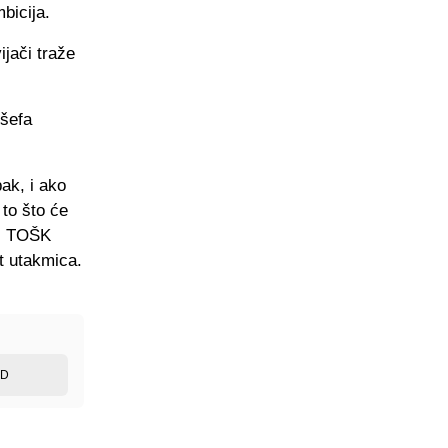
mbicija.
ijači traže
 šefa
ak, i ako
to što će
a, TOŠK
et utakmica.
ED