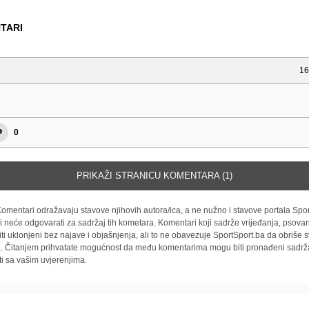
TARI
16
0
PRIKAŽI STRANICU KOMENTARA (1)
omentari odražavaju stavove njihovih autora/ica, a ne nužno i stavove portala Spor
i neće odgovarati za sadržaj tih kometara. Komentari koji sadrže vrijeđanja, psovan
iti uklonjeni bez najave i objašnjenja, ali to ne obavezuje SportSport.ba da obriše
la. Čitanjem prihvatate mogućnost da među komentarima mogu biti pronađeni sadrža
ti sa vašim uvjerenjima.