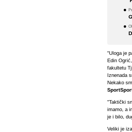
'
Pr
G
Ob
D
"Uloga je 
Edin Ogrić,
fakultetu T
Iznenada sm
Nekako smo 
SportSpor
"Taktički s
imamo, a im
je i bilo, d
Veliki je i