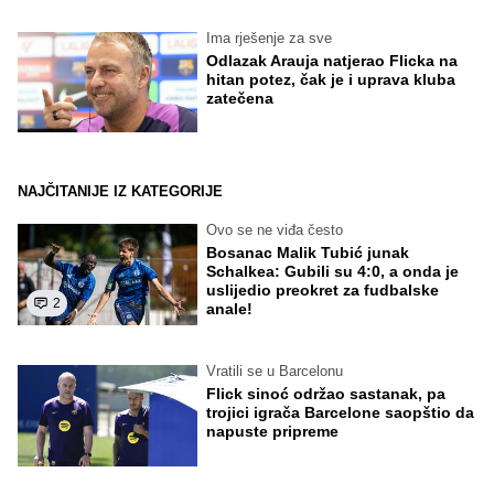
Ima rješenje za sve
Odlazak Arauja natjerao Flicka na
hitan potez, čak je i uprava kluba
zatečena
NAJČITANIJE IZ KATEGORIJE
Ovo se ne viđa često
Bosanac Malik Tubić junak
Schalkea: Gubili su 4:0, a onda je
uslijedio preokret za fudbalske
2
anale!
Vratili se u Barcelonu
Flick sinoć održao sastanak, pa
trojici igrača Barcelone saopštio da
napuste pripreme