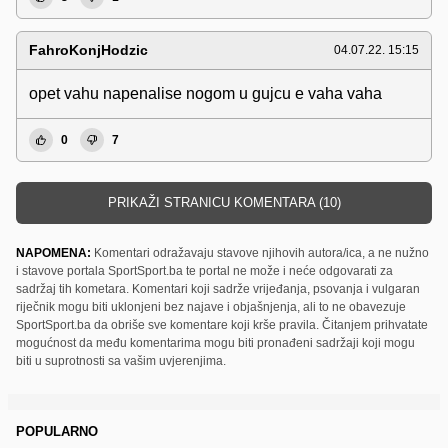
FahroKonjHodzic
04.07.22. 15:15
opet vahu napenalise nogom u gujcu e vaha vaha
0
7
PRIKAŽI STRANICU KOMENTARA (10)
NAPOMENA:
Komentari odražavaju stavove njihovih autora/ica, a ne nužno
i stavove portala SportSport.ba te portal ne može i neće odgovarati za
sadržaj tih kometara. Komentari koji sadrže vrijeđanja, psovanja i vulgaran
riječnik mogu biti uklonjeni bez najave i objašnjenja, ali to ne obavezuje
SportSport.ba da obriše sve komentare koji krše pravila. Čitanjem prihvatate
mogućnost da među komentarima mogu biti pronađeni sadržaji koji mogu
biti u suprotnosti sa vašim uvjerenjima.
POPULARNO