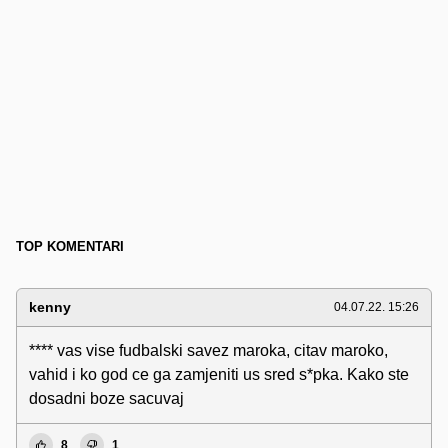
TOP KOMENTARI
kenny
04.07.22. 15:26
**** vas vise fudbalski savez maroka, citav maroko,
vahid i ko god ce ga zamjeniti us sred s*pka. Kako ste
dosadni boze sacuvaj
8
1