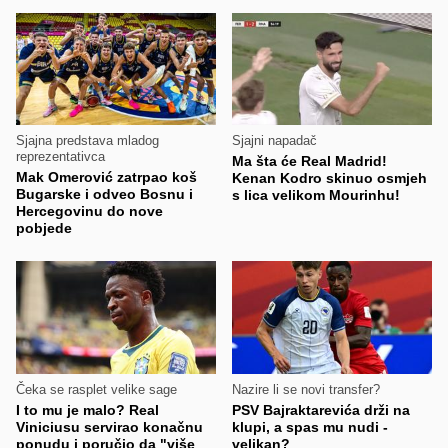
Sjajna predstava mladog
Sjajni napadač
reprezentativca
Ma šta će Real Madrid!
Mak Omerović zatrpao koš
Kenan Kodro skinuo osmjeh
Bugarske i odveo Bosnu i
s lica velikom Mourinhu!
Hercegovinu do nove
pobjede
Čeka se rasplet velike sage
Nazire li se novi transfer?
I to mu je malo? Real
PSV Bajraktarevića drži na
Viniciusu servirao konačnu
klupi, a spas mu nudi -
ponudu i poručio da "više
velikan?