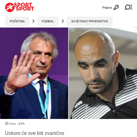
Prijava
Otvori profi
Ot
POČETNA
FUDBAL
SVJETSKO PRVENSTVO
Foto - EPA
Uskoro će sve biti zvanično