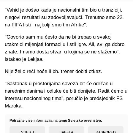
"Vahid je došao kada je nacionalni tim bio u tranziciji,
njegovi rezultati su zadovoljavajući. Trenutno smo 22.
na FIFA listi i najbolji smo tim Afrike".
"Govorio sam mu često da ne bi trebao u svakoj
utakmici mijenjati formaciju i stil igre. Ali, svi ga dobro
znate. Imamo dosta stvari u kojima se ne slažemo",
istakao je Lekjaa.
Nije želio reći hoće li bh. trener dobiti otkaz.
"Sastanak u prostorijama saveza bit će održan u
narednim danima i odluke će biti donijete. Radit ćemo u
interesu nacionalnog tima", poručio je predsjednik FS
Maroka.
Potražite više informacija na temu Svjetsko prvenstvo:
VIJESTI
TABELA
RASPORED