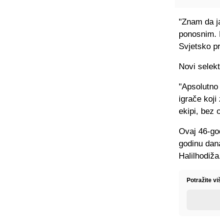
"Znam da j
ponosnim. 
Svjetsko p
Novi selekt
"Apsolutno 
igrače koji
ekipi, bez 
Ovaj 46-go
godinu dana
Halilhodiža
Potražite v