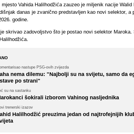
mjesto Vahida Halilhodžića zauzeo je miljenik nacije Walid
išnjak danas je zvanično predstavljen kao novi selektor, a 
2026. godine.
ije skrivao zadovoljstvo što je postao novi selektor Maroka
 Halilhodžića.
ANO
omentarisao nastupe PSG-ovih zvijezda
aha nema dilemu: "Najbolji su na svijetu, samo da e
stave po strani"
eć su na sastanku
arokanci šokirali izborom Vahinog nasljednika
vi trenerski izazov
ahid Halilhodžić preuzima jedan od najtrofejnijih kl
vijeta