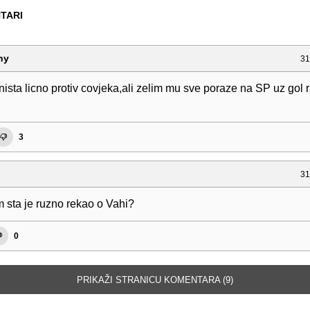
TARI
ny
31
ista licno protiv covjeka,ali zelim mu sve poraze na SP uz gol r
3
31
 sta je ruzno rekao o Vahi?
0
PRIKAŽI STRANICU KOMENTARA (9)