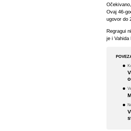
Očekivano, 
Ovaj 46-god
ugovor do 
Regragui n
je i Vahida
POVEZ
K
V
o
V
M
No
V
s