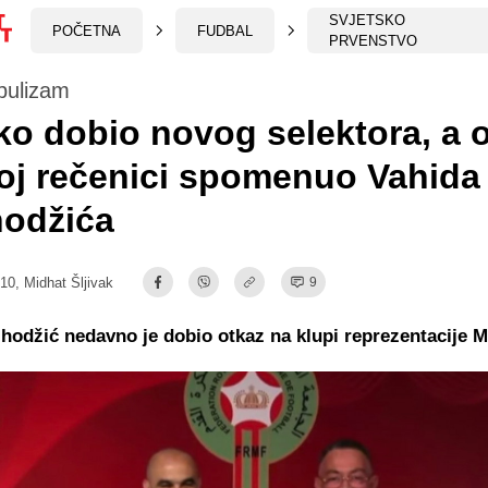
SVJETSKO
POČETNA
FUDBAL
PRVENSTVO
opulizam
o dobio novog selektora, a o
oj rečenici spomenuo Vahida
hodžića
:10,
Midhat Šljivak
9
lhodžić nedavno je dobio otkaz na klupi reprezentacije 