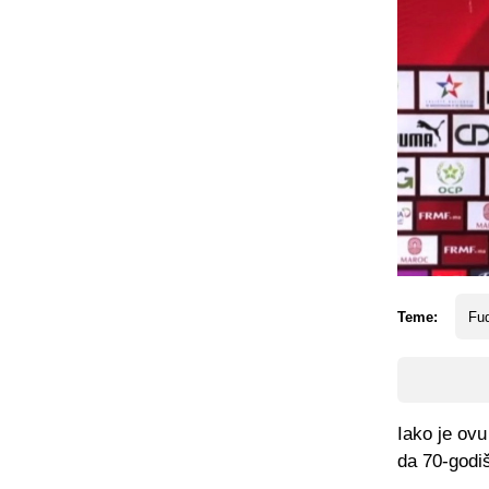
Teme:
Fud
Iako je ovu
da 70-godiš