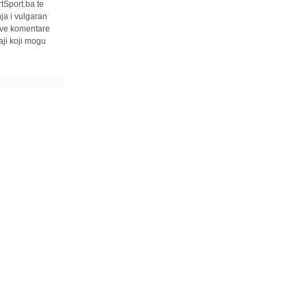
tSport.ba te
ja i vulgaran
 sve komentare
ji koji mogu