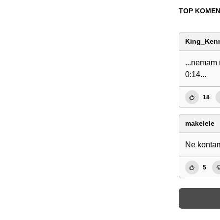
TOP KOMEN
King_Ken
...nemam n
0:14...
18
makelele
Ne kontam
5