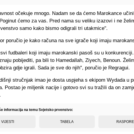
avnost očekuje mnogo. Nadam se da ćemo Marokance učinit
Poginut ćemo za vas. Pred nama su veliku izazovi i ne želim
rvenstvo samo kako bismo odigrali tri utakmice".
or poručio je kako računa na sve igrače koji imaju marokan
svi fudbaleri koji imaju marokanski pasoš su u konkurenciji
 znaju pobijediti, pa bili to Hamedallah, Ziyech, Benoun. Želi
obzira gdje igrali. Sada je sve do njih", poručio je Regragui.
dišnji stručnjak imao je dosta uspjeha s ekipom Wydada u p
. Postao je miljenik nacije i gotovo svi su tražili da on zam
.
iše informacija na temu Svjetsko prvenstvo:
VIJESTI
TABELA
RASPOR