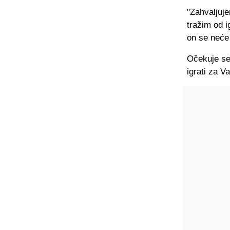
"Zahvaljuj
tražim od i
on se neće 
Očekuje se 
igrati za V