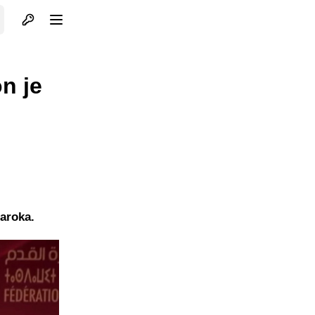
Otvori profil
Otvori meni
n je
Maroka.