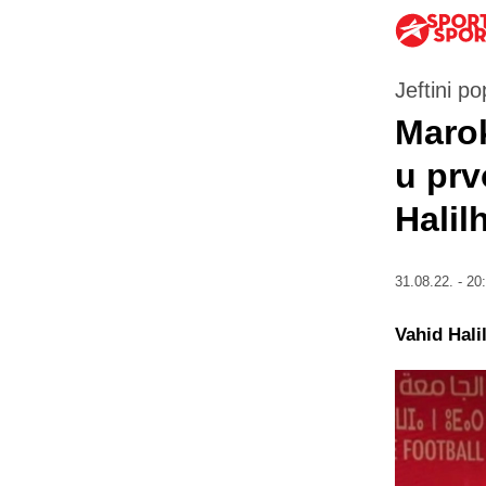
Jeftini p
Marok
u prv
Halil
31.08.22. - 20
Vahid Hali