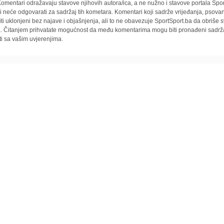
omentari odražavaju stavove njihovih autora/ica, a ne nužno i stavove portala Spor
i neće odgovarati za sadržaj tih kometara. Komentari koji sadrže vrijeđanja, psovan
iti uklonjeni bez najave i objašnjenja, ali to ne obavezuje SportSport.ba da obriše
la. Čitanjem prihvatate mogućnost da među komentarima mogu biti pronađeni sadrža
ti sa vašim uvjerenjima.