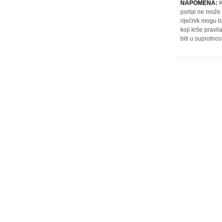
NAPOMENA:
K
portal ne može 
riječnik mogu b
koji krše pravi
biti u suprotnos