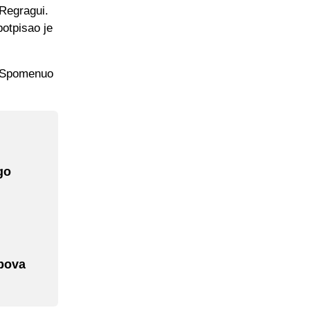
 Regragui.
potpisao je
. Spomenuo
go
ubova