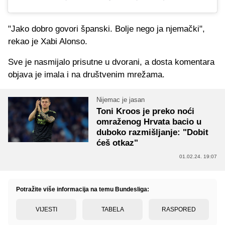
"Jako dobro govori španski. Bolje nego ja njemački",
rekao je Xabi Alonso.
Sve je nasmijalo prisutne u dvorani, a dosta komentara
objava je imala i na društvenim mrežama.
Nijemac je jasan
Toni Kroos je preko noći
omraženog Hrvata bacio u
duboko razmišljanje: "Dobit
ćeš otkaz"
01.02.24. 19:07
Potražite više informacija na temu Bundesliga:
VIJESTI
TABELA
RASPORED