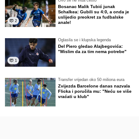
Ovo se ne viđa često
Bosanac Malik Tubić junak
Schalkea: Gubili su 4:0, a onda je
uslijedio preokret za fudbalske
2
anale!
Oglasila se i klupska legenda
Del Piero gledao Alajbegovića:
"Mislim da za tim nema potrebe"
1
Transfer vrijedan oko 50 miliona eura
Zvijezda Barcelone danas nazvala
Flicka i poručila mu: "Neću se više
vraćati u klub"