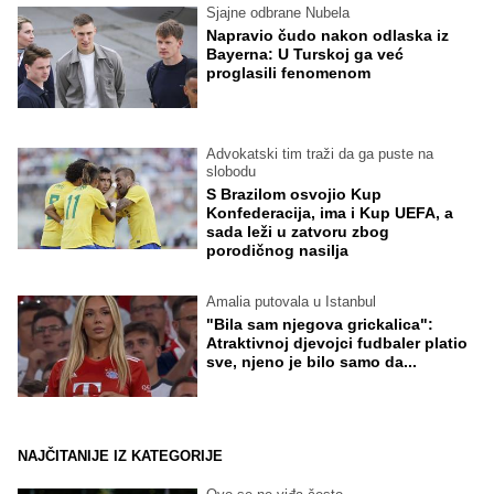
Sjajne odbrane Nubela
Napravio čudo nakon odlaska iz
Bayerna: U Turskoj ga već
proglasili fenomenom
Advokatski tim traži da ga puste na
slobodu
S Brazilom osvojio Kup
Konfederacija, ima i Kup UEFA, a
sada leži u zatvoru zbog
porodičnog nasilja
Amalia putovala u Istanbul
"Bila sam njegova grickalica":
Atraktivnoj djevojci fudbaler platio
sve, njeno je bilo samo da...
NAJČITANIJE IZ KATEGORIJE