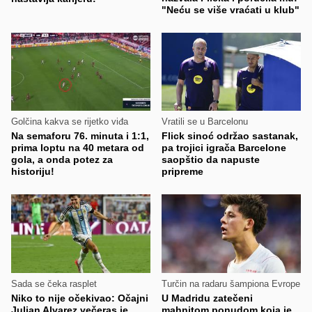
"Neću se više vraćati u klub"
Golčina kakva se rijetko viđa
Vratili se u Barcelonu
Na semaforu 76. minuta i 1:1,
Flick sinoć održao sastanak,
prima loptu na 40 metara od
pa trojici igrača Barcelone
gola, a onda potez za
saopštio da napuste
historiju!
pripreme
Sada se čeka rasplet
Turčin na radaru šampiona Evrope
Niko to nije očekivao: Očajni
U Madridu zatečeni
Julian Alvarez večeras je
mahnitom ponudom koja je