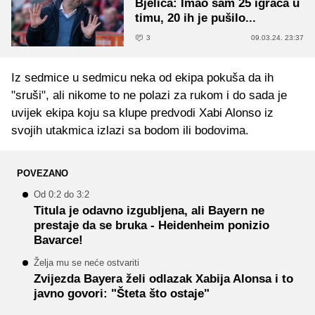
Bjelica: Imao sam 25 igrača u
timu, 20 ih je pušilo...
3
09.03.24. 23:37
Iz sedmice u sedmicu neka od ekipa pokuša da ih
"sruši", ali nikome to ne polazi za rukom i do sada je
uvijek ekipa koju sa klupe predvodi Xabi Alonso iz
svojih utakmica izlazi sa bodom ili bodovima.
POVEZANO
Od 0:2 do 3:2
Titula je odavno izgubljena, ali Bayern ne
prestaje da se bruka - Heidenheim ponizio
Bavarce!
Želja mu se neće ostvariti
Zvijezda Bayera želi odlazak Xabija Alonsa i to
javno govori: "Šteta što ostaje"