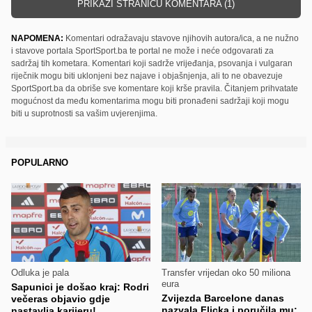
PRIKAŽI STRANICU KOMENTARA (1)
NAPOMENA:
Komentari odražavaju stavove njihovih autora/ica, a ne nužno
i stavove portala SportSport.ba te portal ne može i neće odgovarati za
sadržaj tih kometara. Komentari koji sadrže vrijeđanja, psovanja i vulgaran
riječnik mogu biti uklonjeni bez najave i objašnjenja, ali to ne obavezuje
SportSport.ba da obriše sve komentare koji krše pravila. Čitanjem prihvatate
mogućnost da među komentarima mogu biti pronađeni sadržaji koji mogu
biti u suprotnosti sa vašim uvjerenjima.
POPULARNO
Odluka je pala
Transfer vrijedan oko 50 miliona
eura
Sapunici je došao kraj: Rodri
Zvijezda Barcelone danas
večeras objavio gdje
nazvala Flicka i poručila mu:
nastavlja karijeru!