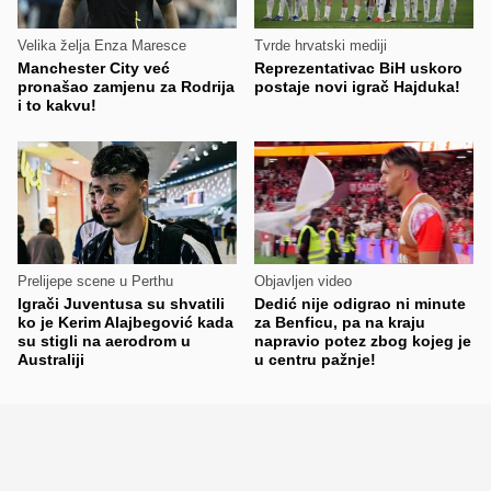
Velika želja Enza Maresce
Tvrde hrvatski mediji
Manchester City već
Reprezentativac BiH uskoro
pronašao zamjenu za Rodrija
postaje novi igrač Hajduka!
i to kakvu!
Prelijepe scene u Perthu
Objavljen video
Igrači Juventusa su shvatili
Dedić nije odigrao ni minute
ko je Kerim Alajbegović kada
za Benficu, pa na kraju
su stigli na aerodrom u
napravio potez zbog kojeg je
Australiji
u centru pažnje!