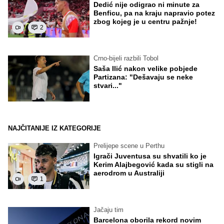
Dedić nije odigrao ni minute za
Benficu, pa na kraju napravio potez
zbog kojeg je u centru pažnje!
2
Crno-bijeli razbili Tobol
Saša Ilić nakon velike pobjede
Partizana: "Dešavaju se neke
stvari..."
NAJČITANIJE IZ KATEGORIJE
Prelijepe scene u Perthu
Igrači Juventusa su shvatili ko je
Kerim Alajbegović kada su stigli na
aerodrom u Australiji
1
Jačaju tim
Barcelona oborila rekord novim