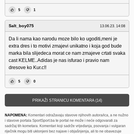
5
1
Salt_boy075
13.06.23. 14:08
Da li nama kao narodu moze bilo ko ugoditi,meni je
extra dres i to motivi zmajevi unikatno i koja god bude
marka bila slijedeca morat ce nam zmajeve crtati svaka
cast KELME..Adidas je nas isfurao i pravio nam
dresove ko Kur.c!!
5
0
PRIKAŽI STRANICU KOMENTARA (14)
NAPOMENA:
Komentari odražavaju stavove njihovih autora/ica, a ne nužno
i stavove portala SportSport.ba te portal ne može i neće odgovarati za
sadržaj tih kometara. Komentari koji sadrže vrijeđanja, psovanja i vulgaran
riječnik mogu biti uklonjeni bez najave i objašnjenja, ali to ne obavezuje