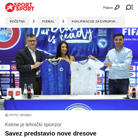
Prijava
Otvori profi
Ot
POČETNA
FUDBAL
KVALIFIKACIJE ZA EVROPSKO PRVENSTVO
FOTO: NFSBiH
Kelme je tehnički sponzor
Savez predstavio nove dresove