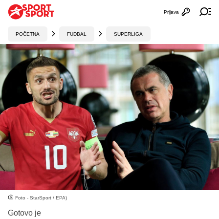
Prijava
Otvori profi
Ot
POČETNA
FUDBAL
SUPERLIGA
Foto - StarSport / EPA)
Gotovo je