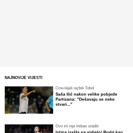
NAJNOVIJE VIJESTI
Crno-bijeli razbili Tobol
Saša Ilić nakon velike pobjede
Partizana: "Dešavaju se neke
stvari..."
Ovo im nije trebao uraditi
Istina izašla na vidjelo! Rodri kao