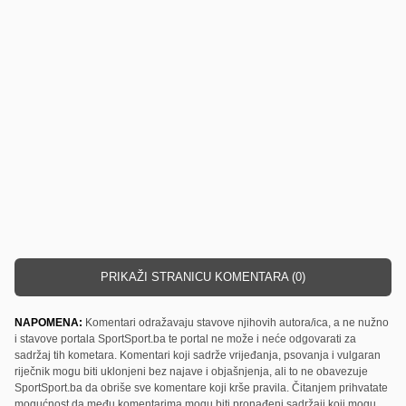
PRIKAŽI STRANICU KOMENTARA (0)
NAPOMENA:
Komentari odražavaju stavove njihovih autora/ica, a ne nužno
i stavove portala SportSport.ba te portal ne može i neće odgovarati za
sadržaj tih kometara. Komentari koji sadrže vrijeđanja, psovanja i vulgaran
riječnik mogu biti uklonjeni bez najave i objašnjenja, ali to ne obavezuje
SportSport.ba da obriše sve komentare koji krše pravila. Čitanjem prihvatate
mogućnost da među komentarima mogu biti pronađeni sadržaji koji mogu