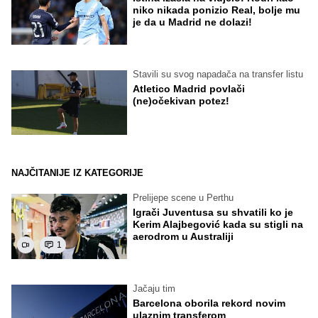
niko nikada ponizio Real, bolje mu
je da u Madrid ne dolazi!
Stavili su svog napadača na transfer listu
Atletico Madrid povlači
(ne)očekivan potez!
NAJČITANIJE IZ KATEGORIJE
Prelijepe scene u Perthu
Igrači Juventusa su shvatili ko je
Kerim Alajbegović kada su stigli na
aerodrom u Australiji
1
Jačaju tim
Barcelona oborila rekord novim
ulaznim transferom