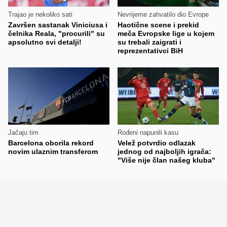
Trajao je nekoliko sati
Nevrijeme zahvatilo dio Evrope
Završen sastanak Viniciusa i
Haotične scene i prekid
čelnika Reala, "procurili" su
meča Evropske lige u kojem
apsolutno svi detalji!
su trebali zaigrati i
reprezentativci BiH
Jačaju tim
Rođeni napunili kasu
Barcelona oborila rekord
Velež potvrdio odlazak
novim ulaznim transferom
jednog od najboljih igrača:
"Više nije član našeg kluba"