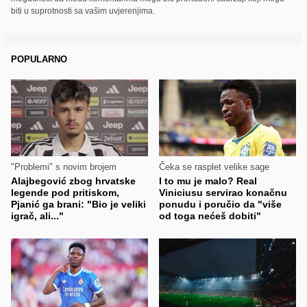
biti u suprotnosti sa vašim uvjerenjima.
POPULARNO
"Problemi" s novim brojem
Čeka se rasplet velike sage
Alajbegović zbog hrvatske
I to mu je malo? Real
legende pod pritiskom,
Viniciusu servirao konačnu
Pjanić ga brani: "Bio je veliki
ponudu i poručio da "više
igrač, ali..."
od toga nećeš dobiti"