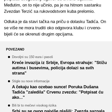
Međutim, on to nije učinio, pa je na hitnom sastanku
Zvezdan Terzić sa rukovodstvom kuba prelomio.
Odluka je da stavi tačka na priču o dolasku Tadića. On
se više ne mora truditi oko odgovora klubu i crveno-
bijeli će se okrenuti drugim opcijama.
POVEZANO
Dovoljni su 150 eura i pasoš
Kreće invazija iz Srbije, Evropa strahuje: "Stižu
autima i busevima, policija dolazi sa svih
strana"
Stigle su nove informacije
A čekaju kao ozebao sunce! Poruka Dušana
Tadića "zaledila" Crvenu zvezdu: "Potpisat ću
ako..."
Bili bi to mečevi visokog rizika
Srbi su se ovog najviše plašili: Zvezda saznala