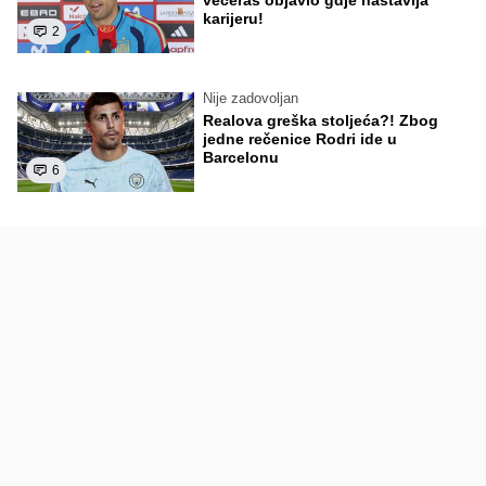
večeras objavio gdje nastavlja
karijeru!
2
Nije zadovoljan
Realova greška stoljeća?! Zbog
jedne rečenice Rodri ide u
Barcelonu
6