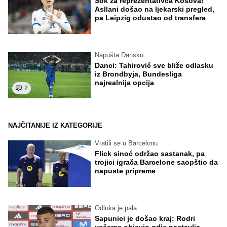
Šok za reprezentativca Kosova!
Asllani došao na ljekarski pregled,
pa Leipzig odustao od transfera
Napušta Dansku
Danci: Tahirović sve bliže odlasku
iz Brondbyja, Bundesliga
najrealnija opcija
2
NAJČITANIJE IZ KATEGORIJE
Vratili se u Barcelonu
Flick sinoć održao sastanak, pa
trojici igrača Barcelone saopštio da
napuste pripreme
Odluka je pala
Sapunici je došao kraj: Rodri