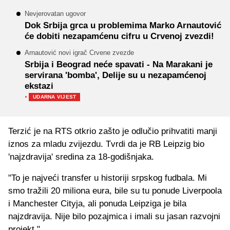
Nevjerovatan ugovor
Dok Srbija grca u problemima Marko Arnautović
će dobiti nezapamćenu cifru u Crvenoj zvezdi!
Arnautović novi igrač Crvene zvezde
Srbija i Beograd neće spavati - Na Marakani je
servirana 'bomba', Delije su u nezapamćenoj
ekstazi
·
UDARNA VIJEST
Terzić je na RTS otkrio zašto je odlučio prihvatiti manji
iznos za mladu zvijezdu. Tvrdi da je RB Leipzig bio
'najzdravija' sredina za 18-godišnjaka.
"To je najveći transfer u historiji srpskog fudbala. Mi
smo tražili 20 miliona eura, bile su tu ponude Liverpoola
i Manchester Cityja, ali ponuda Leipziga je bila
najzdravija. Nije bilo pozajmica i imali su jasan razvojni
projekt."