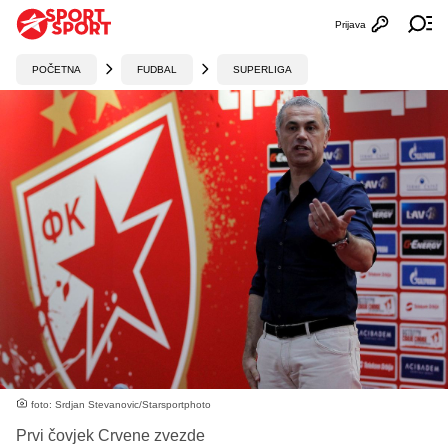
Prijava
Otvori profi
Ot
POČETNA
FUDBAL
SUPERLIGA
foto: Srdjan Stevanovic/Starsportphoto
Prvi čovjek Crvene zvezde