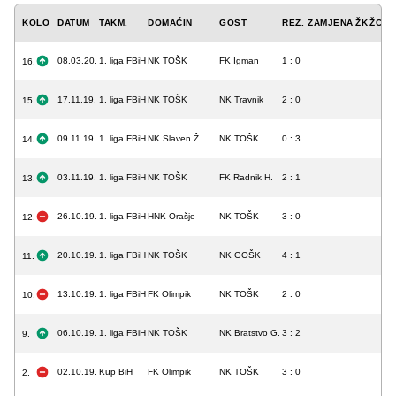
KOLO
DATUM
TAKM.
DOMAĆIN
GOST
REZ.
ZAMJENA
ŽK
ŽCK
08.03.20.
1. liga FBiH
NK TOŠK
FK Igman
1 : 0
16.
17.11.19.
1. liga FBiH
NK TOŠK
NK Travnik
2 : 0
15.
09.11.19.
1. liga FBiH
NK Slaven Ž.
NK TOŠK
0 : 3
14.
03.11.19.
1. liga FBiH
NK TOŠK
FK Radnik H.
2 : 1
13.
26.10.19.
1. liga FBiH
HNK Orašje
NK TOŠK
3 : 0
12.
20.10.19.
1. liga FBiH
NK TOŠK
NK GOŠK
4 : 1
11.
13.10.19.
1. liga FBiH
FK Olimpik
NK TOŠK
2 : 0
10.
06.10.19.
1. liga FBiH
NK TOŠK
NK Bratstvo G.
3 : 2
9.
02.10.19.
Kup BiH
FK Olimpik
NK TOŠK
3 : 0
2.