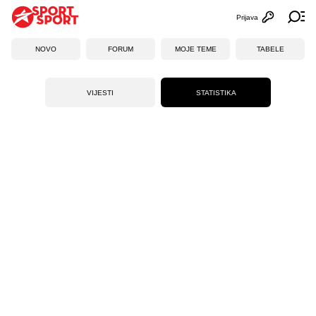
Prijava
Otvori profi
Ot
NOVO
FORUM
MOJE TEME
TABELE
VIJESTI
STATISTIKA