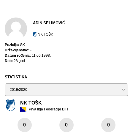
ADIN SELIMOVIĆ
NK TOŠK
Pozicija:
GK
Državljanstvo:
-
Datum rođenja:
11.06.1998.
Dob:
28 god.
STATISTIKA
Sezona
NK TOŠK
Prva liga Federacije BiH
0
0
0