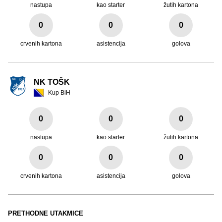
nastupa
kao starter
žutih kartona
0
0
0
crvenih kartona
asistencija
golova
NK TOŠK
Kup BiH
0
0
0
nastupa
kao starter
žutih kartona
0
0
0
crvenih kartona
asistencija
golova
PRETHODNE UTAKMICE