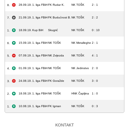
28.09.19.
1. liga FBiH
FK Rudar K.
NK TOŠK
2 : 1
8.
21.09.19.
1. liga FBiH
FK Budućnost B.
NK TOŠK
2 : 2
7.
18.09.19.
Kup BiH
Skugrić
NK TOŠK
0 : 10
1.
15.09.19.
1. liga FBiH
NK TOŠK
NK Metalleghe
2 : 1
6.
07.09.19.
1. liga FBiH
NK Zvijezda
NK TOŠK
4 : 1
5.
01.09.19.
1. liga FBiH
NK TOŠK
NK Jedinstvo
2 : 0
4.
24.08.19.
1. liga FBiH
FK Goražde
NK TOŠK
3 : 0
3.
18.08.19.
1. liga FBiH
NK TOŠK
HNK Čapljina
1 : 0
2.
10.08.19.
1. liga FBiH
FK Igman
NK TOŠK
0 : 3
1.
KONTAKT