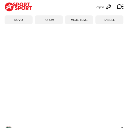
Prijava
Otvori profi
Ot
NOVO
FORUM
MOJE TEME
TABELE