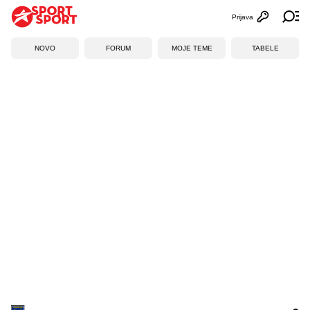
Prijava
Otvori profi
Ot
NOVO
FORUM
MOJE TEME
TABELE