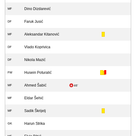
Dino Dizdarević
MF
Faruk Jusić
DF
Aleksandar Kitanović
MF
Vlado Koprivica
DF
Nikola Mazić
DF
Husein Poturalić
FW
Ahmed Šabić
MF
46'
Eldar Šehić
MF
Sadik Škrijelj
MF
Harun Strika
GK