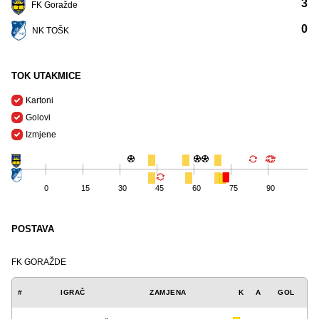
3
FK Goražde
0
NK TOŠK
TOK UTAKMICE
Kartoni
Golovi
Izmjene
0
15
30
45
60
75
90
POSTAVA
FK GORAŽDE
#
IGRAČ
ZAMJENA
K
A
GOL