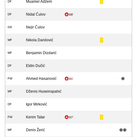
Muamer Adžem
DF
Nidal Ćulov
DF
88'
Nejir Ćulov
GK
Nikola Danilović
MF
Benjamin Dizdarić
MF
Eldin Dučić
DF
Ahmed Hasanović
FW
81'
Dženis Huseinspahić
MF
Igor Mirković
DF
Kerim Tatar
FW
87'
Denis Žerić
MF