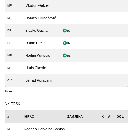
Mladen Đoković
MF
Hamza Gluhačević
MF
Blaško Guzijan
DF
88'
Damir Hrelja
DF
87'
Nedim Kurtović
MF
81'
Haris Oković
MF
Senad Poračanin
GK
Trener:
-
NK TOŠK
#
IGRAČ
ZAMJENA
K
A
GOL
Rodrigo Carvalho Santos
MF