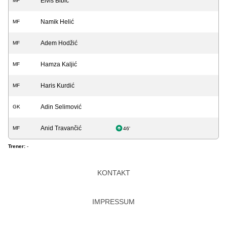
Elvis Bibić
MF
Namik Helić
MF
Adem Hodžić
MF
Hamza Kaljić
MF
Haris Kurdić
MF
Adin Selimović
GK
Anid Travančić
MF
46'
Trener:
-
KONTAKT
IMPRESSUM