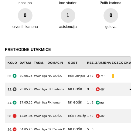
nastupa
kao starter
žutih kartona
0
1
0
crvenih kartona
asistencija
golova
PRETHODNE UTAKMICE
KOLO
DATUM
TAKM.
DOMAĆIN
GOST
REZ.
ZAMJENA
ŽK
ŽCK
CK
A
30.05.25.
Wwin liga
NK GOŠK
HŠK Zrinjski
3 : 2
33.
71'
23.05.25.
Wwin liga
FK Sloboda
NK GOŠK
3 : 3
32.
46'
17.05.25.
Wwin liga
FK Igman
NK GOŠK
1 : 2
31.
90'
11.05.25.
Wwin liga
NK GOŠK
HŠK Posušje
1 : 2
30.
46'
04.05.25.
Wwin liga
FK Radnik B.
NK GOŠK
5 : 0
29.