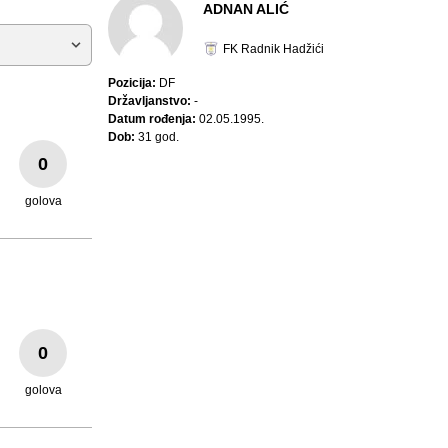
ADNAN ALIĆ
FK Radnik Hadžići
Pozicija:
DF
Državljanstvo:
-
Datum rođenja:
02.05.1995.
Dob:
31 god.
0
golova
0
golova