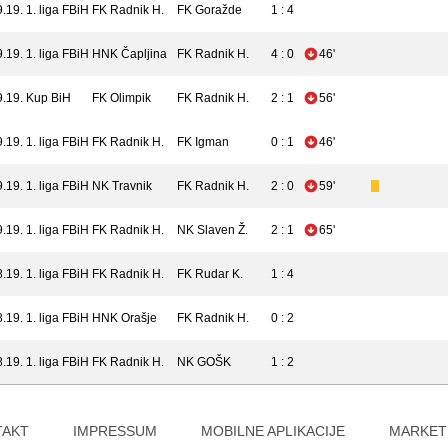
9.19.
1. liga FBiH
FK Radnik H.
FK Goražde
1 : 4
9.19.
1. liga FBiH
HNK Čapljina
FK Radnik H.
4 : 0
46'
9.19.
Kup BiH
FK Olimpik
FK Radnik H.
2 : 1
56'
9.19.
1. liga FBiH
FK Radnik H.
FK Igman
0 : 1
46'
9.19.
1. liga FBiH
NK Travnik
FK Radnik H.
2 : 0
59'
9.19.
1. liga FBiH
FK Radnik H.
NK Slaven Ž.
2 : 1
65'
8.19.
1. liga FBiH
FK Radnik H.
FK Rudar K.
1 : 4
8.19.
1. liga FBiH
HNK Orašje
FK Radnik H.
0 : 2
8.19.
1. liga FBiH
FK Radnik H.
NK GOŠK
1 : 2
TAKT
IMPRESSUM
MOBILNE APLIKACIJE
MARKET