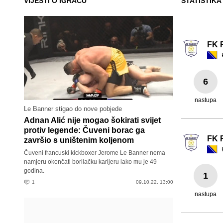
VIJESTI O IGRAČU
STATISTIKA
FK 
6
nastupa
Le Banner stigao do nove pobjede
Adnan Alić nije mogao šokirati svijet
protiv legende: Čuveni borac ga
FK 
završio s uništenim koljenom
Čuveni francuski kickboxer Jerome Le Banner nema
namjeru okončati borilačku karijeru iako mu je 49
godina.
1
1
09.10.22. 13:00
nastupa