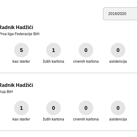
Sezona
Radnik Hadžići
Prva liga Federacije BiH
5
1
0
0
kao starter
žutih kartona
crvenih kartona
asistencija
Radnik Hadžići
Kup BiH
1
0
0
0
kao starter
žutih kartona
crvenih kartona
asistencija