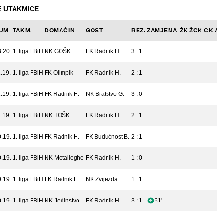
 UTAKMICE
UM
TAKM.
DOMAĆIN
GOST
REZ.
ZAMJENA
ŽK
ŽCK
CK
3.20.
1. liga FBiH
NK GOŠK
FK Radnik H.
3 : 1
.19.
1. liga FBiH
FK Olimpik
FK Radnik H.
2 : 1
.19.
1. liga FBiH
FK Radnik H.
NK Bratstvo G.
3 : 0
.19.
1. liga FBiH
NK TOŠK
FK Radnik H.
2 : 1
0.19.
1. liga FBiH
FK Radnik H.
FK Budućnost B.
2 : 1
0.19.
1. liga FBiH
NK Metalleghe
FK Radnik H.
1 : 0
0.19.
1. liga FBiH
FK Radnik H.
NK Zvijezda
1 : 1
0.19.
1. liga FBiH
NK Jedinstvo
FK Radnik H.
3 : 1
61'