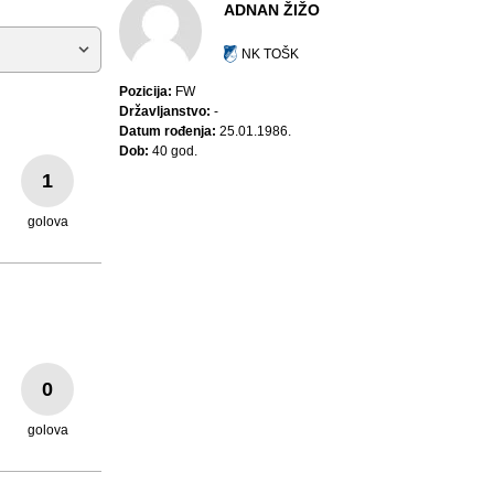
ADNAN ŽIŽO
NK TOŠK
Pozicija:
FW
Državljanstvo:
-
Datum rođenja:
25.01.1986.
Dob:
40 god.
1
golova
0
golova