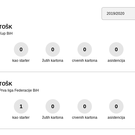
Sezona
TOŠK
Kup BiH
0
0
0
0
kao starter
žutih kartona
crvenih kartona
asistencija
TOŠK
Prva liga Federacije BiH
1
0
0
0
kao starter
žutih kartona
crvenih kartona
asistencija