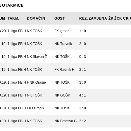
 UTAKMICE
UM
TAKM.
DOMAĆIN
GOST
REZ.
ZAMJENA
ŽK
ŽCK
CK
3.20.
1. liga FBiH
NK TOŠK
FK Igman
1 : 0
.19.
1. liga FBiH
NK TOŠK
NK Travnik
2 : 0
.19.
1. liga FBiH
NK Slaven Ž.
NK TOŠK
0 : 3
.19.
1. liga FBiH
NK TOŠK
FK Radnik H.
2 : 1
0.19.
1. liga FBiH
HNK Orašje
NK TOŠK
3 : 0
0.19.
1. liga FBiH
NK TOŠK
NK GOŠK
4 : 1
0.19.
1. liga FBiH
FK Olimpik
NK TOŠK
2 : 0
0.19.
1. liga FBiH
NK TOŠK
NK Bratstvo G.
3 : 2