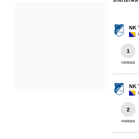
STATISTIKA
NK 
1
nastupa
NK 
2
nastupa