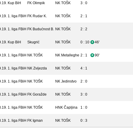
0.19.
Kup BiH
FK Olimpik
NK TOŠK
3 : 0
9.19.
1. liga FBiH
FK Rudar K.
NK TOŠK
2 : 1
9.19.
1. liga FBiH
FK Budućnost B.
NK TOŠK
2 : 2
9.19.
Kup BiH
Skugrić
NK TOŠK
0 : 10
46'
9.19.
1. liga FBiH
NK TOŠK
NK Metalleghe
2 : 1
90'
9.19.
1. liga FBiH
NK Zvijezda
NK TOŠK
4 : 1
9.19.
1. liga FBiH
NK TOŠK
NK Jedinstvo
2 : 0
8.19.
1. liga FBiH
FK Goražde
NK TOŠK
3 : 0
8.19.
1. liga FBiH
NK TOŠK
HNK Čapljina
1 : 0
8.19.
1. liga FBiH
FK Igman
NK TOŠK
0 : 3