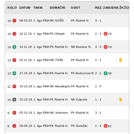
KOLO
DATUM
TAKM.
DOMAĆIN
GOST
REZ.
ZAMJENA
ŽK
ŽCK
C
08.03.20.
1. liga FBiH
NK GOŠK
FK Radnik H.
3 : 1
16.
16.11.19.
1. liga FBiH
FK Olimpik
FK Radnik H.
2 : 1
15.
75'
10.11.19.
1. liga FBiH
FK Radnik H.
NK Bratstvo G.
3 : 0
14.
79'
03.11.19.
1. liga FBiH
NK TOŠK
FK Radnik H.
2 : 1
13.
27.10.19.
1. liga FBiH
FK Radnik H.
FK Budućnost B.
2 : 1
12.
56'
19.10.19.
1. liga FBiH
NK Metalleghe
FK Radnik H.
1 : 0
11.
13.10.19.
1. liga FBiH
FK Radnik H.
NK Zvijezda
1 : 1
10.
05.10.19.
1. liga FBiH
NK Jedinstvo
FK Radnik H.
3 : 1
9.
29.09.19.
1. liga FBiH
FK Radnik H.
FK Goražde
1 : 4
8.
61'