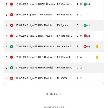
21.09.19.
1. liga FBiH
HNK Čapljina
FK Radnik H.
4 : 0
7.
46'
18.09.19.
Kup BiH
FK Olimpik
FK Radnik H.
2 : 1
1.
15.09.19.
1. liga FBiH
FK Radnik H.
FK Igman
0 : 1
6.
62'
07.09.19.
1. liga FBiH
NK Travnik
FK Radnik H.
2 : 0
5.
78'
01.09.19.
1. liga FBiH
FK Radnik H.
NK Slaven Ž.
2 : 1
4.
46'
25.08.19.
1. liga FBiH
FK Radnik H.
FK Rudar K.
1 : 4
3.
17.08.19.
1. liga FBiH
HNK Orašje
FK Radnik H.
0 : 2
2.
10.08.19.
1. liga FBiH
FK Radnik H.
NK GOŠK
1 : 2
1.
KONTAKT
IMPRESSUM