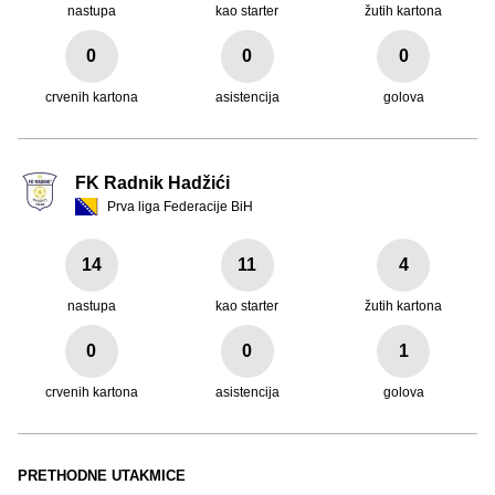
nastupa
kao starter
žutih kartona
0
0
0
crvenih kartona
asistencija
golova
FK Radnik Hadžići
Prva liga Federacije BiH
14
11
4
nastupa
kao starter
žutih kartona
0
0
1
crvenih kartona
asistencija
golova
PRETHODNE UTAKMICE