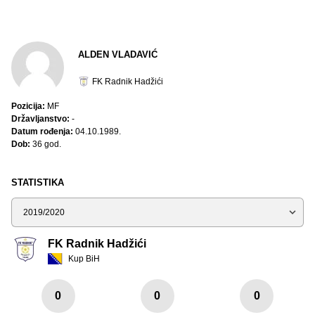
ALDEN VLADAVIĆ
FK Radnik Hadžići
Pozicija:
MF
Državljanstvo:
-
Datum rođenja:
04.10.1989.
Dob:
36 god.
STATISTIKA
Sezona
FK Radnik Hadžići
Kup BiH
0
0
0