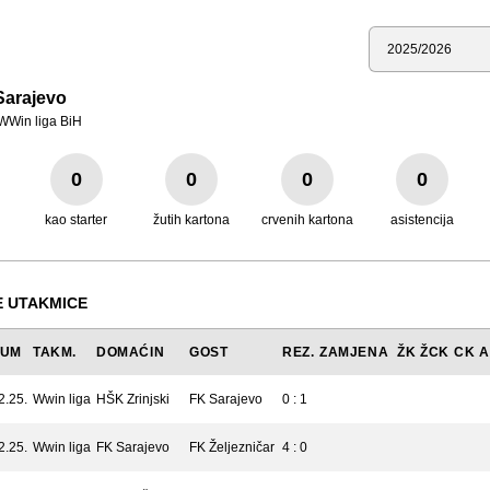
Sezona
Sarajevo
WWin liga BiH
0
0
0
0
kao starter
žutih kartona
crvenih kartona
asistencija
 UTAKMICE
TUM
TAKM.
DOMAĆIN
GOST
REZ.
ZAMJENA
ŽK
ŽCK
CK
A
2.25.
Wwin liga
HŠK Zrinjski
FK Sarajevo
0 : 1
2.25.
Wwin liga
FK Sarajevo
FK Željezničar
4 : 0