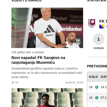
VIJESTI O IGRAČU
STATISTIKA
FK 
1
nastupa
Još jedno ime u rosteru
Novi napadač FK Sarajevo na
raspolaganju Musemiću
PRETHODNE
Dvadesetjednogodišnji napadač sada je i zvanično
registrovan, te će biti u konkurenciji za predstojeći meč
KOLO
DA
protiv Veleža.
10
18.09.25. 15:20
19.
14.1
18.
07.1