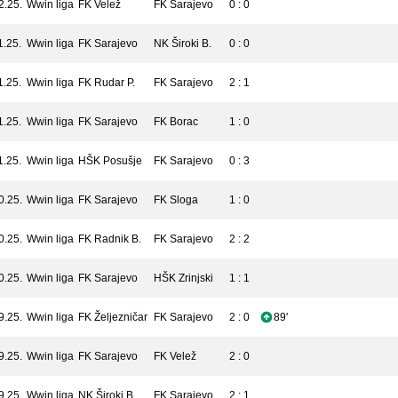
2.25.
Wwin liga
FK Velež
FK Sarajevo
0 : 0
1.25.
Wwin liga
FK Sarajevo
NK Široki B.
0 : 0
1.25.
Wwin liga
FK Rudar P.
FK Sarajevo
2 : 1
1.25.
Wwin liga
FK Sarajevo
FK Borac
1 : 0
1.25.
Wwin liga
HŠK Posušje
FK Sarajevo
0 : 3
0.25.
Wwin liga
FK Sarajevo
FK Sloga
1 : 0
0.25.
Wwin liga
FK Radnik B.
FK Sarajevo
2 : 2
0.25.
Wwin liga
FK Sarajevo
HŠK Zrinjski
1 : 1
9.25.
Wwin liga
FK Željezničar
FK Sarajevo
2 : 0
89'
9.25.
Wwin liga
FK Sarajevo
FK Velež
2 : 0
9.25.
Wwin liga
NK Široki B.
FK Sarajevo
2 : 1