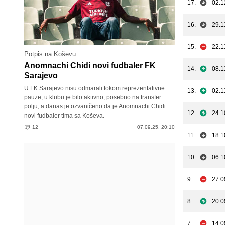
17.
02.1
16.
29.1
15.
22.1
Potpis na Koševu
Anomnachi Chidi novi fudbaler FK
14.
08.1
Sarajevo
U FK Sarajevo nisu odmarali tokom reprezentativne
13.
02.1
pauze, u klubu je bilo aktivno, posebno na transfer
polju, a danas je ozvaničeno da je Anomnachi Chidi
12.
24.1
novi fudbaler tima sa Koševa.
12
07.09.25. 20:10
11.
18.1
10.
06.1
9.
27.0
8.
20.0
7.
14.0