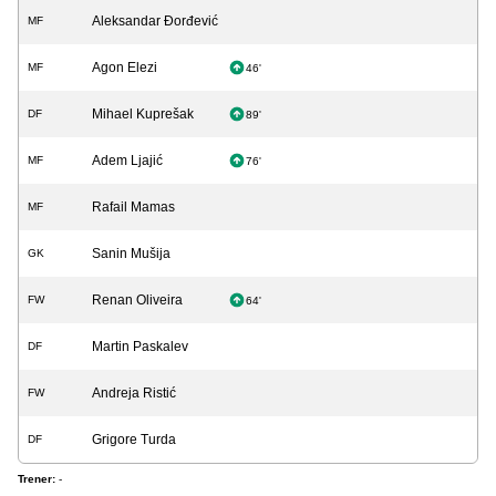
Aleksandar Đorđević
MF
Agon Elezi
MF
46'
Mihael Kuprešak
DF
89'
Adem Ljajić
MF
76'
Rafail Mamas
MF
Sanin Mušija
GK
Renan Oliveira
FW
64'
Martin Paskalev
DF
Andreja Ristić
FW
Grigore Turda
DF
Trener:
-