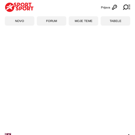
Prijava
Otvori profi
Ot
NOVO
FORUM
MOJE TEME
TABELE