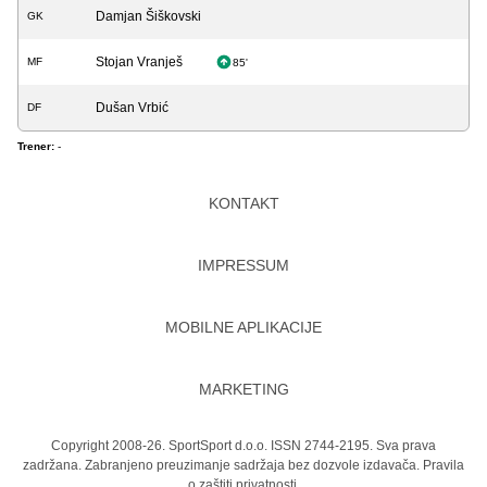
Damjan Šiškovski
GK
Stojan Vranješ
MF
85'
Dušan Vrbić
DF
Trener:
-
KONTAKT
IMPRESSUM
MOBILNE APLIKACIJE
MARKETING
Copyright 2008-26. SportSport d.o.o. ISSN 2744-2195. Sva prava
zadržana. Zabranjeno preuzimanje sadržaja bez dozvole izdavača.
Pravila
o zaštiti privatnosti.