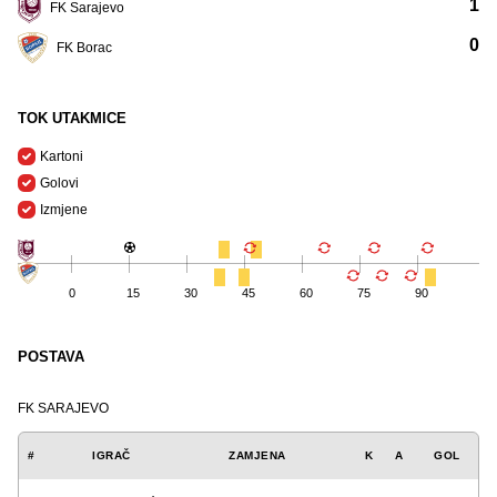
1
FK Sarajevo
0
FK Borac
TOK UTAKMICE
Kartoni
Golovi
Izmjene
0
15
30
45
60
75
90
POSTAVA
FK SARAJEVO
#
IGRAČ
ZAMJENA
K
A
GOL