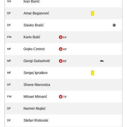
Ivan Banić
GK
Amar Beganović
DF
Slavko Bralić
DF
Karlo Butić
FW
64'
Gojko Cimirot
MF
46'
Giorgi Guliashvili
MF
89'
Sergej Ignatkov
MF
Shane Maroodza
DF
Mihael Mlinarić
FW
76'
Nermin Mujkić
DF
Stefan Ristovski
DF