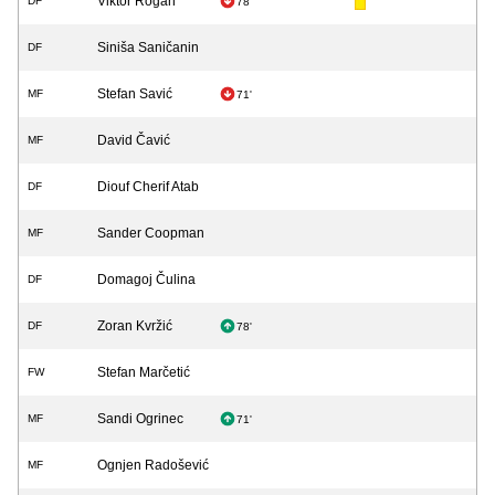
Viktor Rogan
DF
78'
Siniša Saničanin
DF
Stefan Savić
MF
71'
David Čavić
MF
Diouf Cherif Atab
DF
Sander Coopman
MF
Domagoj Čulina
DF
Zoran Kvržić
DF
78'
Stefan Marčetić
FW
Sandi Ogrinec
MF
71'
Ognjen Radošević
MF