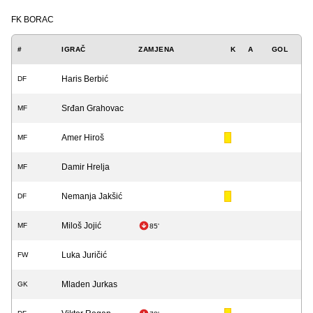
FK BORAC
#
IGRAČ
ZAMJENA
K
A
GOL
Haris Berbić
DF
Srđan Grahovac
MF
Amer Hiroš
MF
Damir Hrelja
MF
Nemanja Jakšić
DF
Miloš Jojić
MF
85'
Luka Juričić
FW
Mladen Jurkas
GK